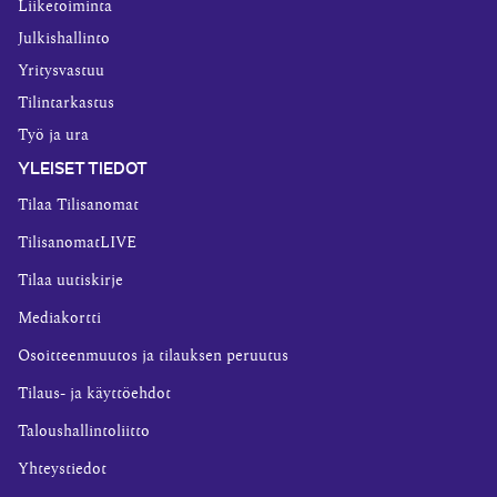
Liiketoiminta
Julkishallinto
Yritysvastuu
Tilintarkastus
Työ ja ura
YLEISET TIEDOT
Tilaa Tilisanomat
TilisanomatLIVE
Tilaa uutiskirje
Mediakortti
Osoitteenmuutos ja tilauksen peruutus
Tilaus- ja käyttöehdot
Taloushallintoliitto
Yhteystiedot