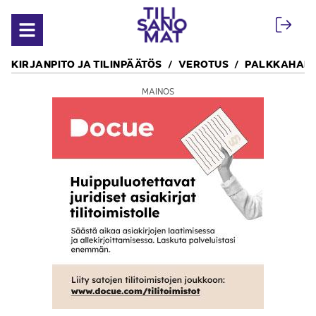
Siirry sisältöön
Avaa valikko
KIRJANPITO JA TILINPÄÄTÖS
VEROTUS
PALKKAHALL
MAINOS