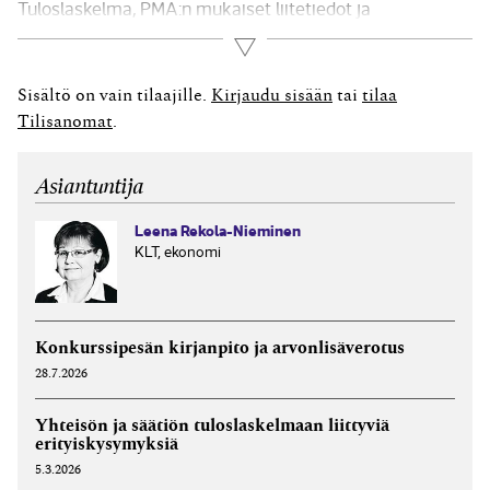
Tuloslaskelma, PMA:n mukaiset liitetiedot ja
tuloslaskelma- ja tasekaavat Tilinpäätös on laadittava
Lue lisää
neljän kuukauden kuluessa tilikauden päättymisestä.
Käytännössä niillä toiminimillä ja henkilöyhtiöillä, joilla
Sisältö on vain tilaajille.
Kirjaudu sisään
tai
tilaa
on kalenterivuosi tilikautena, on vain...
Tilisanomat
.
Asiantuntija
Leena Rekola-Nieminen
KLT, ekonomi
Konkurssipesän kirjanpito ja arvonlisäverotus
28.7.2026
Yhteisön ja säätiön tuloslaskelmaan liittyviä
erityiskysymyksiä
5.3.2026