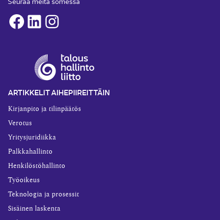
Seuraa meitä somessa
Facebook
LinkedIn
Instagram
ARTIKKELIT AIHEPIIREITTÄIN
Kirjanpito ja tilinpäätös
Verotus
Yritysjuridiikka
Palkkahallinto
Henkilöstöhallinto
Työoikeus
Teknologia ja prosessit
Sisäinen laskenta