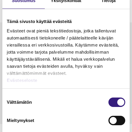
Suostumus
Yksityiskohdat
Tietoja
Tämä sivusto käyttää evästeitä
Evästeet ovat pieniä tekstitiedostoja, jotka tallentuvat
Luetuimmat
automaattisesti tietokoneelle / päätelaitteelle kävijän
vieraillessa eri verkkosivustoilla. Käytämme evästeitä,
VEROTUS
TYÖOI
jotta voimme tarjota palvelumme mahdollisimman
Kulu­veloitukset arvon­lisä­
Työa
käyttäjäystävällisenä. Mikäli et halua verkkopalvelun
verotuksessa – omien kulujen
kysy
saavan tietoja evästeiden avulla, hyväksy vain
veloitus, kulujen edelleen­
välttämättömimmät evästeet.
veloitus ja läpi­laskutus
Evästeseloste
Petri Salomaa
Tarja An
15.5.2023
10 min
14.5.2021
Suostumuksen
Välttämätön
valinta
Mieltymykset