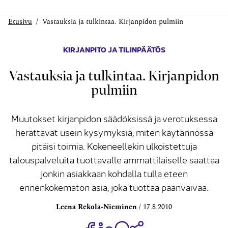
Etusivu
Vastauksia ja tulkintaa. Kirjanpidon pulmiin
KIRJANPITO JA TILINPÄÄTÖS
Vastauksia ja tulkintaa. Kirjanpidon
pulmiin
Muutokset kirjanpidon säädöksissä ja verotuksessa
herättävät usein kysymyksiä, miten käytännössä
pitäisi toimia. Kokeneellekin ulkoistettuja
talouspalveluita tuottavalle ammattilaiselle saattaa
jonkin asiakkaan kohdalla tulla eteen
ennenkokematon asia, joka tuottaa päänvaivaa.
Leena Rekola-Nieminen
17.8.2010
Jaa Share on Facebook
Jaa Share on LinkedIn
Jaa WhatsApp-viestinä
Kopioi linkki