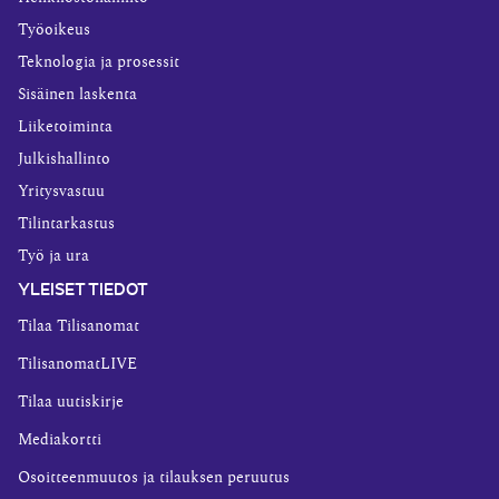
Työoikeus
Teknologia ja prosessit
Sisäinen laskenta
Liiketoiminta
Julkishallinto
Yritysvastuu
Tilintarkastus
Työ ja ura
YLEISET TIEDOT
Tilaa Tilisanomat
TilisanomatLIVE
Tilaa uutiskirje
Mediakortti
Osoitteenmuutos ja tilauksen peruutus