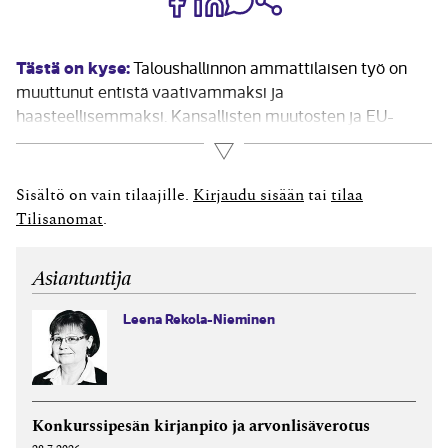
Tästä on kyse:
Taloushallinnon ammattilaisen työ on
muuttunut entistä vaativammaksi ja
haasteellisemmaksi. Kansallisten muutosten ja EU-
säädösten viidakossa mietityttävät yhä
Lue lisää
monimutkaisimmiksi ja tulkinnanvaraisimmiksi käyvät
kirjanpito- ja veroasiat. Kirjoittaja on poiminut yksittäisiä
Sisältö on vain tilaajille.
Kirjaudu sisään
tai
tilaa
Taloushallintoliiton piirissä heränneitä
Tilisanomat
.
kirjanpitokysymyksiä ja laatinut niihin vastauksia, joista
on varmasti hyötyä useille...
Asiantuntija
Leena Rekola-Nieminen
Konkurssipesän kirjanpito ja arvonlisäverotus