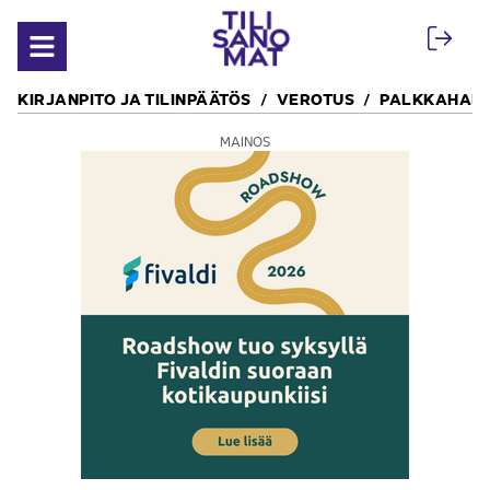
Siirry sisältöön
Avaa valikko
KIRJANPITO JA TILINPÄÄTÖS
VEROTUS
PALKKAHALL
MAINOS