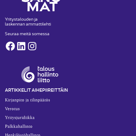
Yritystalouden ja
laskennan ammattilehti
Seuraa meitä somessa
Facebook
LinkedIn
Instagram
ARTIKKELIT AIHEPIIREITTÄIN
Kirjanpito ja tilinpäätös
Verotus
Yritysjuridiikka
Palkkahallinto
Henkilöstöhallinto