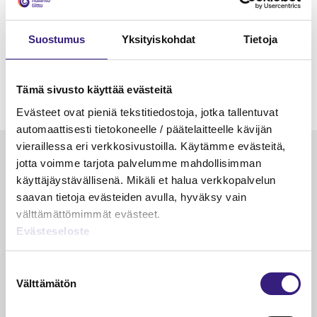
Suostumus
Yksityiskohdat
Tietoja
Tämä sivusto käyttää evästeitä
Evästeet ovat pieniä tekstitiedostoja, jotka tallentuvat
automaattisesti tietokoneelle / päätelaitteelle kävijän
vieraillessa eri verkkosivustoilla. Käytämme evästeitä,
Luetuimmat
jotta voimme tarjota palvelumme mahdollisimman
käyttäjäystävällisenä. Mikäli et halua verkkopalvelun
VEROTUS
TYÖOI
saavan tietoja evästeiden avulla, hyväksy vain
Kulu­veloitukset arvon­lisä­
Työa
välttämättömimmät evästeet.
verotuksessa – omien kulujen
kysy
Evästeseloste
veloitus, kulujen edelleen­
veloitus ja läpi­laskutus
Suostumuksen
Välttämätön
valinta
Petri Salomaa
Tarja An
15.5.2023
10 min
14.5.2021