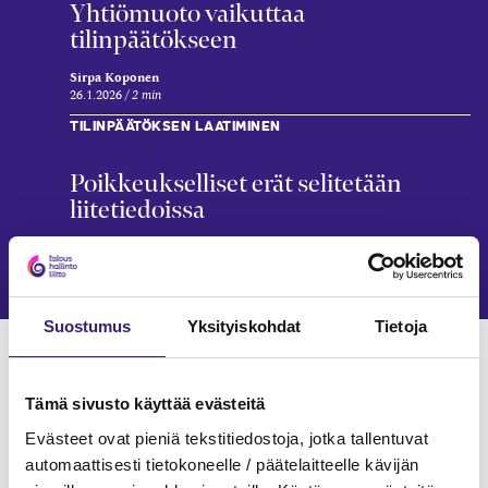
Yhtiömuoto vaikuttaa
tilinpäätökseen
Sirpa Koponen
26.1.2026
2 min
TILINPÄÄTÖKSEN LAATIMINEN
Poikkeukselliset erät selitetään
liitetiedoissa
Karolina Söderlund
12.1.2026
5 min
Suostumus
Yksityiskohdat
Tietoja
Verkkokoulutukset
KIRJANPITO
Tämä sivusto käyttää evästeitä
Evästeet ovat pieniä tekstitiedostoja, jotka tallentuvat
automaattisesti tietokoneelle / päätelaitteelle kävijän