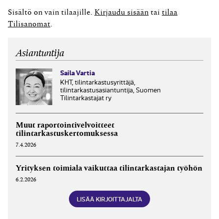
kirjanpitovelvollinen soveltaa tilinpäätösperiaatteena
Sisältö on vain tilaajille.
Kirjaudu sisään
tai
tilaa
valmiusasteen mukaista tuloutusta ilman että
Tilisanomat
.
tulouttaminen tosiasiassa perustuu valmiusasteeseen
tai tulouttamiselta vaaditut edellytykset täyttyvät....
Asiantuntija
Saila Vartia
KHT, tilintarkastusyrittäjä,
tilintarkastusasiantuntija, Suomen
Tilintarkastajat ry
Muut raportointivelvoitteet
tilintarkastuskertomuksessa
7.4.2026
Yrityksen toimiala vaikuttaa tilintarkastajan työhön
6.2.2026
LISÄÄ KIRJOITTAJALTA