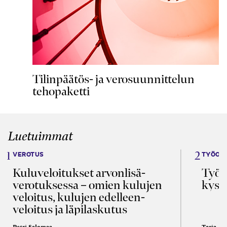
Tilinpäätös- ja verosuunnittelun
tehopaketti
Luetuimmat
VEROTUS
TYÖOI
Kulu­veloitukset arvon­lisä­
Työa
verotuksessa – omien kulujen
kysy
veloitus, kulujen edelleen­
veloitus ja läpi­laskutus
Petri Salomaa
Tarja An