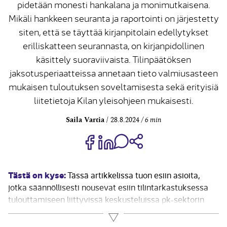
pidetään monesti hankalana ja monimutkaisena.
Mikäli hankkeen seuranta ja raportointi on järjestetty
siten, että se täyttää kirjanpitolain edellytykset
erilliskatteen seurannasta, on kirjanpidollinen
käsittely suoraviivaista. Tilinpäätöksen
jaksotusperiaatteissa annetaan tieto valmiusasteen
mukaisen tuloutuksen soveltamisesta sekä erityisiä
liitetietoja Kilan yleisohjeen mukaisesti.
Saila Vartia
28.8.2024
6 min
Jaa Share on Facebook
Jaa Share on LinkedIn
Jaa WhatsApp-viestinä
Kopioi linkki
Tästä on kyse:
Tässä artikkelissa tuon esiin asioita,
jotka säännöllisesti nousevat esiin tilintarkastuksessa
tulouttamiseen liittyvissä keskusteluissa pk-sektorin
kirjanpitäjien ja asiakkaiden kanssa. Näissä
Lue lisää
keskusteluissa saatetaan huomata, että