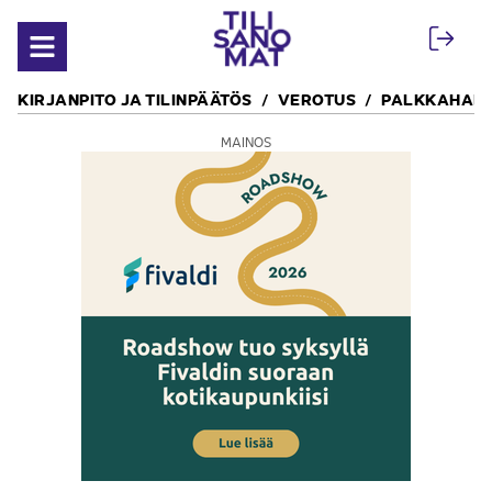
Siirry sisältöön
Avaa valikko
KIRJANPITO JA TILINPÄÄTÖS
VEROTUS
PALKKAHALL
MAINOS