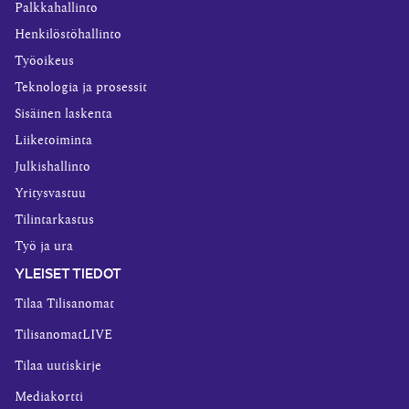
Palkkahallinto
Henkilöstöhallinto
Työoikeus
Teknologia ja prosessit
Sisäinen laskenta
Liiketoiminta
Julkishallinto
Yritysvastuu
Tilintarkastus
Työ ja ura
YLEISET TIEDOT
Tilaa Tilisanomat
TilisanomatLIVE
Tilaa uutiskirje
Mediakortti