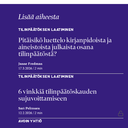
Lisää aiheesta
TILINPÄÄTÖKSEN LAATIMINEN
Pitäisikö luettelo kirjanpidoista ja
aineistoista julkaista osana
tilinpäätöstä?
Janne Fredman
17.3.2026
2 min
TILINPÄÄTÖKSEN LAATIMINEN
6 vinkkiä tilinpäätöskauden
sujuvoittamiseen
Sari Peltonen
12.2.2026
2 min
Vap
AVOIN YHTIÖ