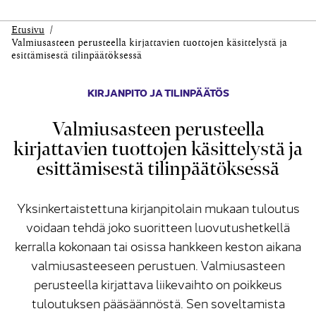
Etusivu
Valmiusasteen perusteella kirjattavien tuottojen käsittelystä ja
esittämisestä tilinpäätöksessä
KIRJANPITO JA TILINPÄÄTÖS
Valmiusasteen perusteella
kirjattavien tuottojen käsittelystä ja
esittämisestä tilinpäätöksessä
Yksinkertaistettuna kirjanpitolain mukaan tuloutus
voidaan tehdä joko suoritteen luovutushetkellä
kerralla kokonaan tai osissa hankkeen keston aikana
valmiusasteeseen perustuen. Valmiusasteen
perusteella kirjattava liikevaihto on poikkeus
tuloutuksen pääsäännöstä. Sen soveltamista