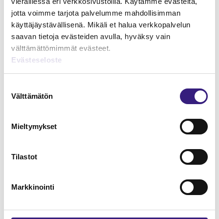
vieraillessa eri verkkosivustoilla. Käytämme evästeitä,
jotta voimme tarjota palvelumme mahdollisimman
käyttäjäystävällisenä. Mikäli et halua verkkopalvelun
saavan tietoja evästeiden avulla, hyväksy vain
välttämättömimmät evästeet.
Evästeseloste
Suostumuksen
Välttämätön
valinta
Hankintameno kirjanpidossa ja
verotuksessa
Mieltymykset
KIRJANPITO
Tilastot
Markkinointi