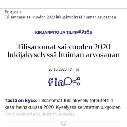
Etusivu
Tilisanomat sai vuoden 2020 lukijakyselyssä huiman arvosanan
KIRJANPITO JA TILINPÄÄTÖS
Tilisanomat sai vuoden 2020
lukijakyselyssä huiman arvosanan
20.10.2020
2 min
Jaa Share on Facebook
Jaa Share on LinkedIn
Jaa WhatsApp-viestinä
Kopioi linkki
Tästä on kyse:
Tilisanomat-lukijakysely toteutettiin
kesä-heinäkuussa 2020. Kyselyssä selvitettiin lukijoiden
tyytyväisyyttä kuudesti vuodessa
ilmestyvän printti- ja verkkolehden osalta. Kysely
Lue lisää