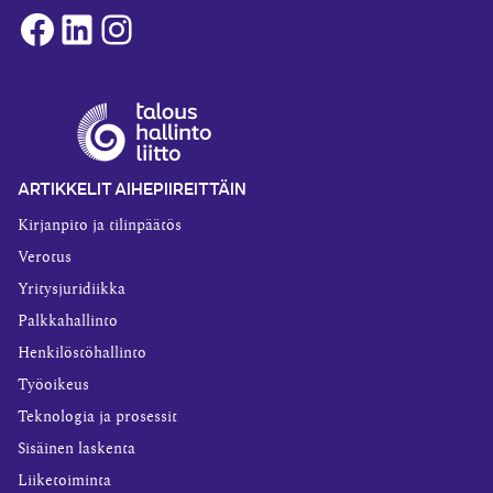
Facebook
LinkedIn
Instagram
ARTIKKELIT AIHEPIIREITTÄIN
Kirjanpito ja tilinpäätös
Verotus
Yritysjuridiikka
Palkkahallinto
Henkilöstöhallinto
Työoikeus
Teknologia ja prosessit
Sisäinen laskenta
Liiketoiminta