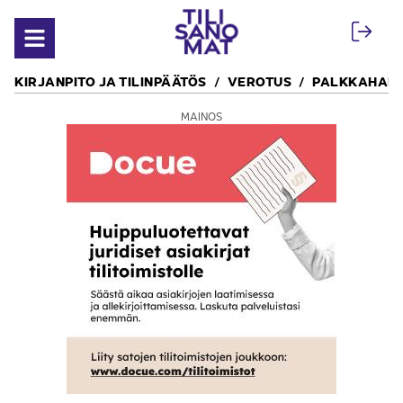
Siirry sisältöön
Avaa valikko
KIRJANPITO JA TILINPÄÄTÖS
VEROTUS
PALKKAHALL
MAINOS