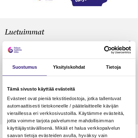
Luetuimmat
VEROTUS
TYÖOI
Kulu­veloitukset arvon­lisä­
Työa
verotuksessa – omien kulujen
kysy
Suostumus
Yksityiskohdat
Tietoja
veloitus, kulujen edelleen­
veloitus ja läpi­laskutus
Petri Salomaa
Tarja An
Tämä sivusto käyttää evästeitä
15.5.2023
10 min
14.5.2021
Evästeet ovat pieniä tekstitiedostoja, jotka tallentuvat
automaattisesti tietokoneelle / päätelaitteelle kävijän
vieraillessa eri verkkosivustoilla. Käytämme evästeitä,
jotta voimme tarjota palvelumme mahdollisimman
käyttäjäystävällisenä. Mikäli et halua verkkopalvelun
saavan tietoja evästeiden avulla, hyväksy vain