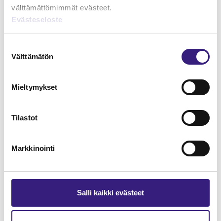
välttämättömimmät evästeet.
Evästeseloste
Lue Tilisanomien
näytenumero
Suostumuksen
Välttämätön
valinta
TILAA TÄSTÄ
Mieltymykset
Tilastot
Tilaa Tilisanomien
lukuoikeus
Markkinointi
TILAA TÄSTÄ
Salli kaikki evästeet