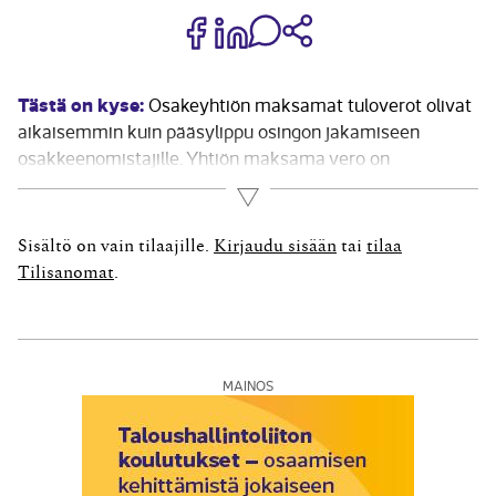
Jaa Share on Facebook
Jaa Share on LinkedIn
Jaa WhatsApp-viestinä
Kopioi linkki
Tästä on kyse:
Osakeyhtiön maksamat tuloverot olivat
aikaisemmin kuin pääsylippu osingon jakamiseen
osakkeenomistajille. Yhtiön maksama vero on
yhtiöveron hyvitysjärjestelmässä osasuoritus
Lue lisää
osakkeenomistajalta osingosta menevästä verosta. Kun
osinko oli pääomatuloa, johon sovellettiin samaa
Sisältö on vain tilaajille.
Kirjaudu sisään
tai
tilaa
verokantaa kuin yhteisöihin, yhtiön maksama vero riitti
Tilisanomat
.
osinkoveroksi, eikä osakkeenomistajan tarvinnut
maksaa...
MAINOS