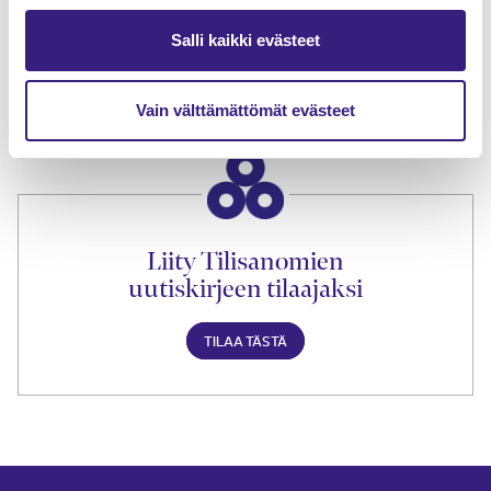
Tilaa Tilisanomien
Salli kaikki evästeet
lukuoikeus
TILAA TÄSTÄ
Vain välttämättömät evästeet
Liity Tilisanomien
uutiskirjeen tilaajaksi
TILAA TÄSTÄ