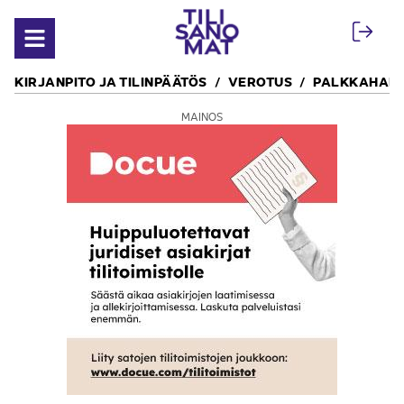
Siirry sisältöön
Avaa valikko
KIRJANPITO JA TILINPÄÄTÖS
VEROTUS
PALKKAHALL
MAINOS