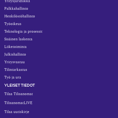
Yritysjuridiikka
Palkkahallinto
Henkilöstöhallinto
Työoikeus
Teknologia ja prosessit
Sisäinen laskenta
Liiketoiminta
Julkishallinto
Yritysvastuu
Tilintarkastus
Työ ja ura
YLEISET TIEDOT
Tilaa Tilisanomat
TilisanomatLIVE
Tilaa uutiskirje