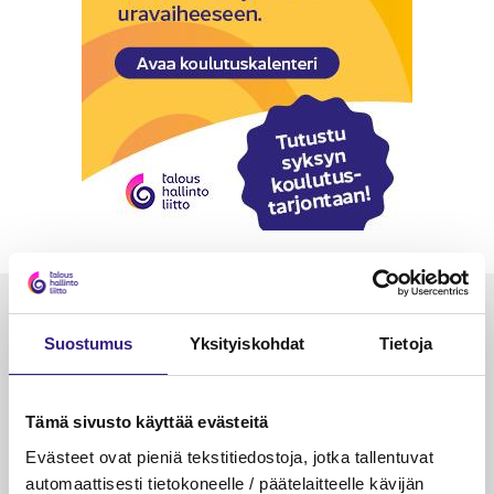
Luetuimmat
Suostumus
Yksityiskohdat
Tietoja
VEROTUS
TYÖOI
Kulu­veloitukset arvon­lisä­
Työa
Tämä sivusto käyttää evästeitä
verotuksessa – omien kulujen
kysy
veloitus, kulujen edelleen­
Evästeet ovat pieniä tekstitiedostoja, jotka tallentuvat
veloitus ja läpi­laskutus
automaattisesti tietokoneelle / päätelaitteelle kävijän