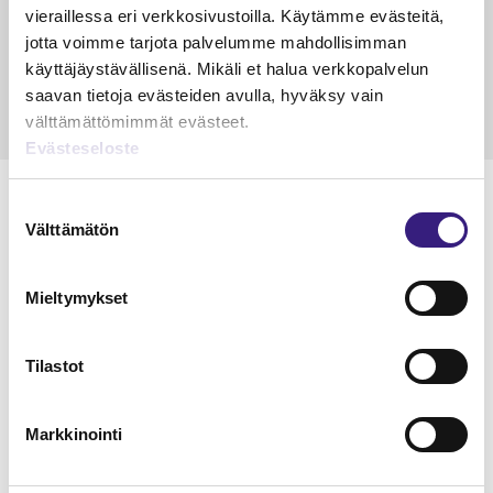
vieraillessa eri verkkosivustoilla. Käytämme evästeitä,
Petri Salomaa
Tarja An
jotta voimme tarjota palvelumme mahdollisimman
15.5.2023
10 min
14.5.2021
käyttäjäystävällisenä. Mikäli et halua verkkopalvelun
saavan tietoja evästeiden avulla, hyväksy vain
välttämättömimmät evästeet.
Evästeseloste
Suostumuksen
Välttämätön
valinta
Lue Tilisanomien
Mieltymykset
näytenumero
TILAA TÄSTÄ
Tilastot
Markkinointi