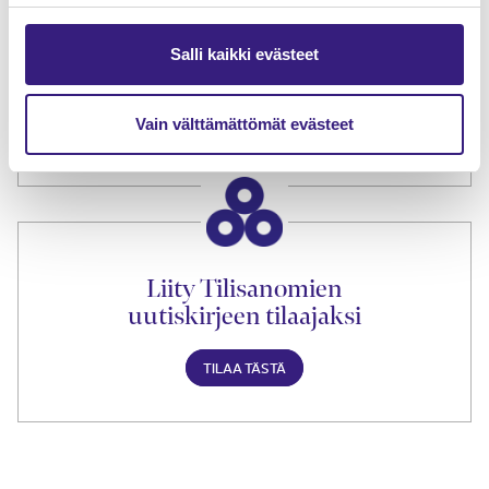
Tilaa Tilisanomien
Salli kaikki evästeet
lukuoikeus
Vain välttämättömät evästeet
TILAA TÄSTÄ
Liity Tilisanomien
uutiskirjeen tilaajaksi
TILAA TÄSTÄ