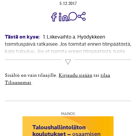
5.12.2017
Jaa Share on Facebook
Jaa Share on LinkedIn
Jaa WhatsApp-viestinä
Kopioi linkki
Tästä on kyse:
1. Liikevaihto a. Hyödykkeen
toimituspäivä ratkaisee. Jos toimitat ennen tilinpäätöstä,
kate tuloutuu. Jos et toimita ennen tilinpäätöstä, tuote
on varastossa hankintamenoon. Huom. et saa kikkailla
Lue lisää
laskutuspäivällä. b. Ns. osatuloutuksen käyttöönotto tai
siitä luopuminen. 2. Valmistus omaan käyttöön a.
Sisältö on vain tilaajille.
Kirjaudu sisään
tai
tilaa
Kehittämismenojen...
Tilisanomat
.
MAINOS