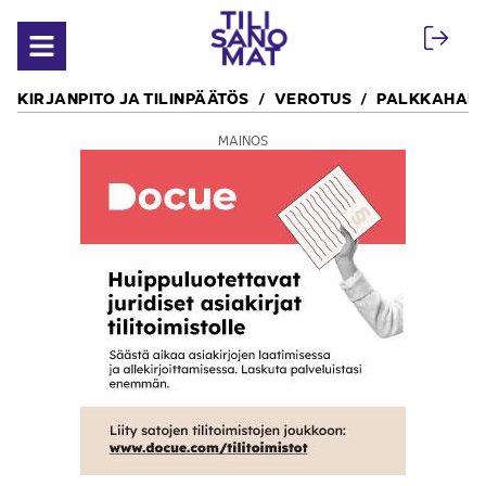
Siirry sisältöön
Avaa valikko
KIRJANPITO JA TILINPÄÄTÖS
VEROTUS
PALKKAHALL
MAINOS