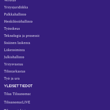
Verotus
Yritysjuridiikka
Palkkahallinto
Henkilöstöhallinto
Työoikeus
Teknologia ja prosessit
Sisäinen laskenta
Liiketoiminta
Julkishallinto
Yritysvastuu
Tilintarkastus
Työ ja ura
YLEISET TIEDOT
Tilaa Tilisanomat
TilisanomatLIVE