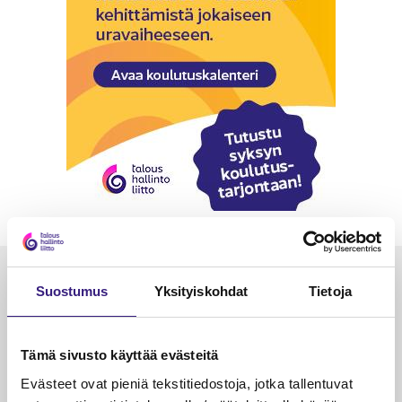
Luetuimmat
Suostumus
Yksityiskohdat
Tietoja
VEROTUS
TYÖOI
Kulu­veloitukset arvon­lisä­
Työa
Tämä sivusto käyttää evästeitä
verotuksessa – omien kulujen
kysy
Evästeet ovat pieniä tekstitiedostoja, jotka tallentuvat
veloitus, kulujen edelleen­