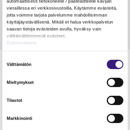
automaattisesti tietokoneelle / päätelaitteelle kävijän
veloitus ja läpi­laskutus
vieraillessa eri verkkosivustoilla. Käytämme evästeitä,
jotta voimme tarjota palvelumme mahdollisimman
Petri Salomaa
Tarja An
15.5.2023
10 min
14.5.2021
käyttäjäystävällisenä. Mikäli et halua verkkopalvelun
saavan tietoja evästeiden avulla, hyväksy vain
välttämättömimmät evästeet.
Evästeseloste
Suostumuksen
Välttämätön
valinta
Lue Tilisanomien
Mieltymykset
näytenumero
Tilastot
TILAA TÄSTÄ
Markkinointi