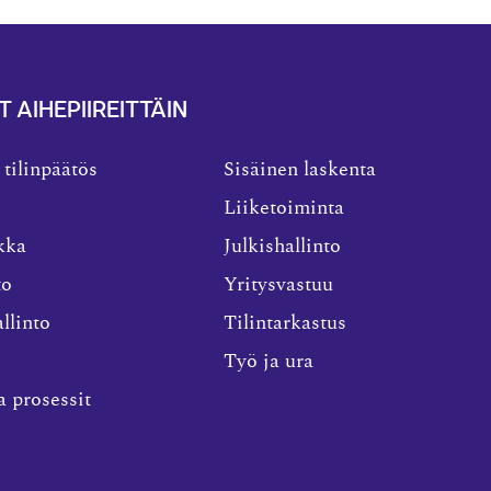
T AIHEPIIREITTÄIN
 tilinpäätös
Sisäinen laskenta
Liiketoiminta
kka
Julkishallinto
to
Yritysvastuu
llinto
Tilintarkastus
Työ ja ura
a prosessit