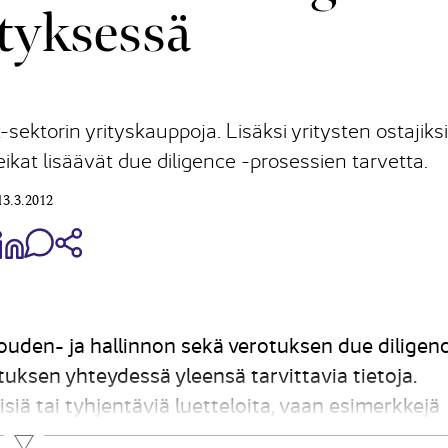
ityksessä
ektorin yrityskauppoja. Lisäksi yritysten ostajiks
kat lisäävät due diligence -prosessien tarvetta.
13.3.2012
aa Share on Facebook
Jaa Share on LinkedIn
Jaa WhatsApp-viestinä
Kopioi linkki
louden- ja hallinnon sekä verotuksen due diligen
uksen yhteydessä yleensä tarvittavia tietoja.
lisiä tai tyhjentäviä luetteloita, vaan esimerkkejä
vien eläköitymisestä ja sitä myötä pienten- ja...
Lue lisää