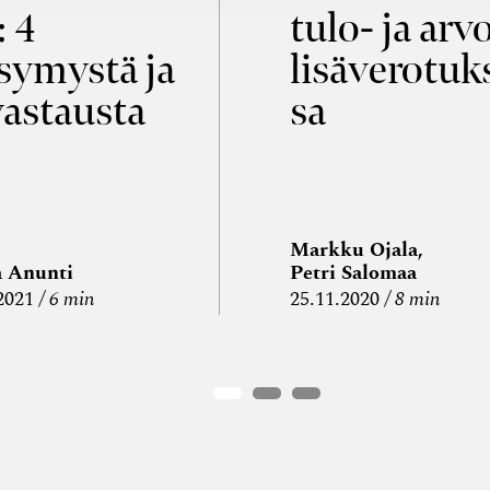
: 4
tulo- ja arv
symystä ja
lisäverotuk
vastausta
sa
Markku Ojala,
a Anunti
Petri Salomaa
2021
6 min
25.11.2020
8 min