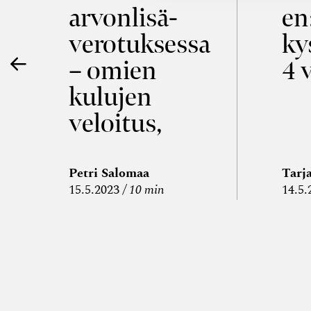
ö
arvon­lisä­
en
verotuksessa
ky
– omien
4 
kulujen
veloitus,
kulujen
edelleen­
Petri Salomaa
Tarj
15.5.2023
10 min
14.5.
veloitus ja
läpi­laskutus