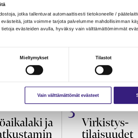
itä
ostoja, jotka tallentuvat automaattisesti tietokoneelle / päätelaitt
evästeitä, jotta voimme tarjota palvelumme mahdollisimman käytt
tietoja evästeiden avulla, hyväksy vain välttämättömimmät eväs
Mieltymykset
Tilastot
Vain välttämättömät evästeet
OIKEUS
VEROTUS
öaikalaki ja
Virkistys­
tkustamin
tilaisuudet