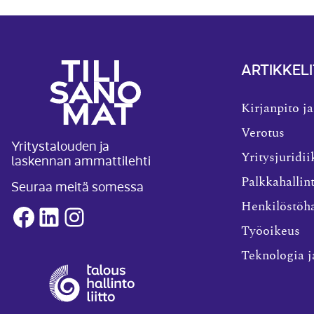
ARTIKKELI
Kirjanpito ja
Verotus
Yritystalouden ja
laskennan ammattilehti
Yritysjuridii
Palkkahallin
Seuraa meitä somessa
Henkilöstöha
Facebook
LinkedIn
Instagram
Työoikeus
Teknologia j