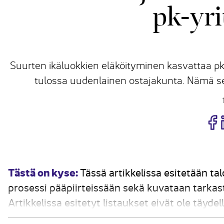
pk-yr
Suurten ikäluokkien eläköityminen kasvattaa pk-s
tulossa uudenlainen ostajakunta. Nämä sei
J
Tästä on kyse:
Tässä artikkelissa esitetään ta
prosessi pääpiirteissään sekä kuvataan tarkast
Artikkelissa esitetyt listaukset eivät ole täydel
yleisesti pyydettävistä tiedoista.Suurten ikäpol