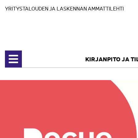
Siirry sisältöön
YRITYSTALOUDEN JA LASKENNAN AMMATTILEHTI
KIRJANPITO JA T
Avaa valikko