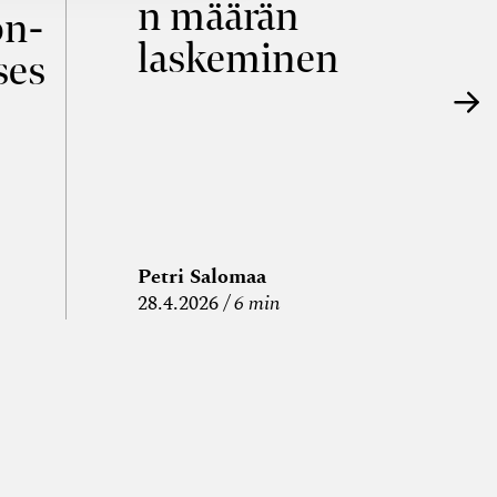
n määrän
p
on­
laskeminen
ses
Petri Salomaa
P
28.4.2026
6 min
15