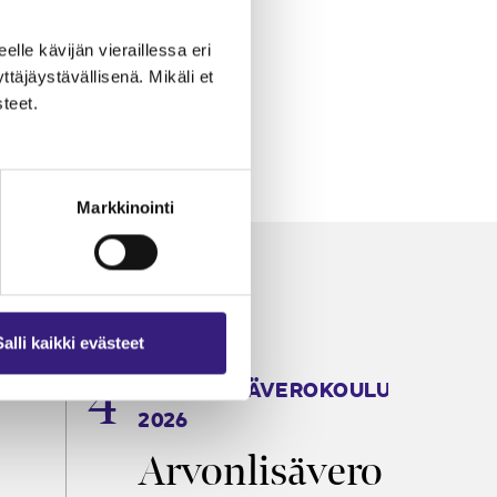
eelle kävijän vieraillessa eri
äjäystävällisenä. Mikäli et
teet.
Markkinointi
Salli kaikki evästeet
ARVONLISÄVEROKOULU
K
2026
T
Arvonlisävero
V