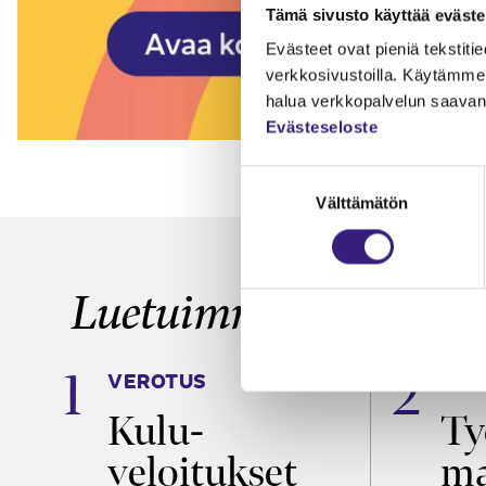
Tämä sivusto käyttää eväste
Evästeet ovat pieniä tekstitied
verkkosivustoilla. Käytämme 
halua verkkopalvelun saavan 
Evästeseloste
Suostumuksen
Välttämätön
valinta
Luetuimmat
VEROTUS
TYÖ
a
Kulu­
Ty
veloitukset
ma