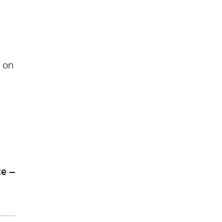
i on
ce –