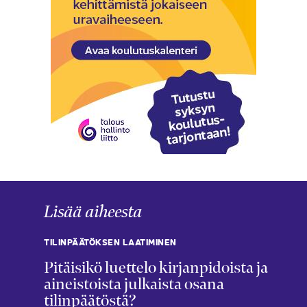
Lisää aiheesta
TILINPÄÄTÖKSEN LAATIMINEN
Pitäisikö luettelo kirjanpidoista ja
aineistoista julkaista osana
tilinpäätöstä?