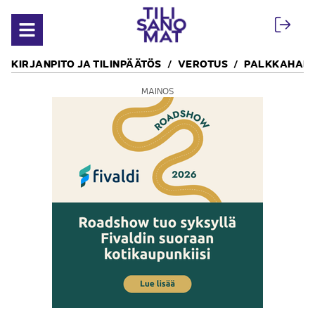
Siirry sisältöön
Avaa valikko
KIRJANPITO JA TILINPÄÄTÖS
VEROTUS
PALKKAHALL
MAINOS