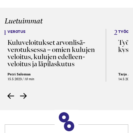
Luetuimmat
VEROTUS
TYÖOI
Kulu­veloitukset arvon­lisä­
Työa
verotuksessa – omien kulujen
kysy
veloitus, kulujen edelleen­
veloitus ja läpi­laskutus
Petri Salomaa
Tarja An
15.5.2023
10 min
14.5.2021