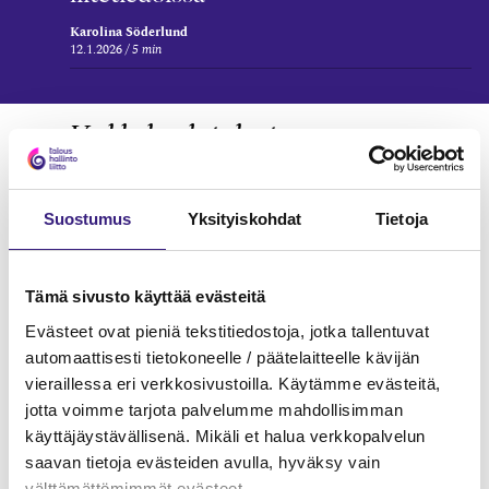
Karolina Söderlund
12.1.2026
5 min
Verkkokoulutukset
KIRJANPITO
Suostumus
Yksityiskohdat
Tietoja
Tämä sivusto käyttää evästeitä
Evästeet ovat pieniä tekstitiedostoja, jotka tallentuvat
automaattisesti tietokoneelle / päätelaitteelle kävijän
vieraillessa eri verkkosivustoilla. Käytämme evästeitä,
jotta voimme tarjota palvelumme mahdollisimman
käyttäjäystävällisenä. Mikäli et halua verkkopalvelun
saavan tietoja evästeiden avulla, hyväksy vain
välttämättömimmät evästeet.