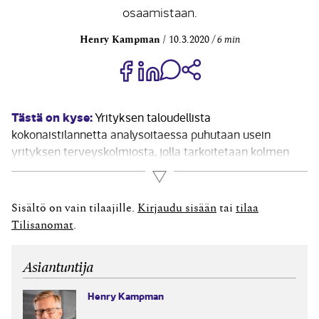
osaamistaan.
Henry Kampman
10.3.2020
6 min
Jaa Share on Facebook
Jaa Share on LinkedIn
Jaa WhatsApp-viestinä
Kopioi linkki
Tästä on kyse:
Yrityksen taloudellista
kokonaistilannetta analysoitaessa puhutaan usein
yrityksen terveyskolmiosta, jolla tarkoitetaan kolmen
tärkeän talouden käsitteen analysointia.Nämä ovat
Lue lisää
pääsääntöisesti tuloslaskelmasta johdettavissa oleva
yrityksen kannattavuus sekä yrityksen taloudellista
Sisältö on vain tilaajille.
Kirjaudu sisään
tai
tilaa
kokonaistilannetta kuvaavan taseen perusteella
Tilisanomat
.
ilmenevät maksuvalmius ja vakavaraisuus. Vaikka
maailma ja taloushallinnon järjestelmät muuttuvat, niin...
Asiantuntija
Henry Kampman