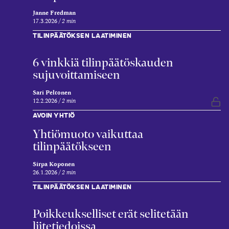
Janne Fredman
17.3.2026
2 min
TILINPÄÄTÖKSEN LAATIMINEN
6 vinkkiä tilinpäätöskauden
sujuvoittamiseen
Sari Peltonen
12.2.2026
2 min
Vap
AVOIN YHTIÖ
Yhtiömuoto vaikuttaa
tilinpäätökseen
Sirpa Koponen
26.1.2026
2 min
TILINPÄÄTÖKSEN LAATIMINEN
Poikkeukselliset erät selitetään
liitetiedoissa