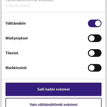
Hankintameno kirjanpidossa ja
Evästeseloste
verotuksessa
Suostumuksen
KIRJANPITO
Välttämätön
valinta
Mieltymykset
Tilastot
Markkinointi
Salli kaikki evästeet
Kirjanpidon kulmakivet
YRITYKSEN TULOVEROTUS
Vain välttämättömät evästeet