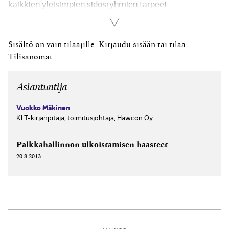
kaikkien yleisimpien sidosryhmien tarpeet
kirjanpidollisesta informaatiosta. Koodiston
Lue lisää
valmistelutyössä on ollut mukana laaja joukko
taloushallinnon vaikuttajia sekä kaikkien raportinsaajien
Sisältö on vain tilaajille.
Kirjaudu sisään
tai
tilaa
edustajat. Silloin kun koodistoa luotiin, asetettiin
Tilisanomat
.
tavoitteeksi koota yhteen verottajan, Tilastokeskuksen
sekä rahoittajien...
Asiantuntija
Vuokko Mäkinen
KLT-kirjanpitäjä, toimitusjohtaja, Hawcon Oy
Palkkahallinnon ulkoistamisen haasteet
20.8.2013