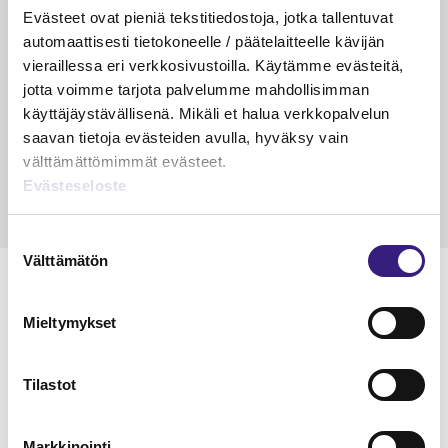
Kulu­veloitukset arvon­lisä­
Työa
Evästeet ovat pieniä tekstitiedostoja, jotka tallentuvat
verotuksessa – omien kulujen
kysy
automaattisesti tietokoneelle / päätelaitteelle kävijän
veloitus, kulujen edelleen­
vieraillessa eri verkkosivustoilla. Käytämme evästeitä,
veloitus ja läpi­laskutus
jotta voimme tarjota palvelumme mahdollisimman
käyttäjäystävällisenä. Mikäli et halua verkkopalvelun
Petri Salomaa
Tarja An
saavan tietoja evästeiden avulla, hyväksy vain
15.5.2023
10 min
14.5.2021
välttämättömimmät evästeet.
Evästeseloste
Suostumuksen
Välttämätön
valinta
Mieltymykset
Lue Tilisanomien
näytenumero
Tilastot
TILAA TÄSTÄ
Markkinointi