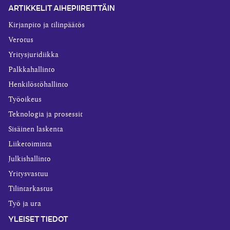
ARTIKKELIT AIHEPIIREITTÄIN
Kirjanpito ja tilinpäätös
Verotus
Yritysjuridiikka
Palkkahallinto
Henkilöstöhallinto
Työoikeus
Teknologia ja prosessit
Sisäinen laskenta
Liiketoiminta
Julkishallinto
Yritysvastuu
Tilintarkastus
Työ ja ura
YLEISET TIEDOT