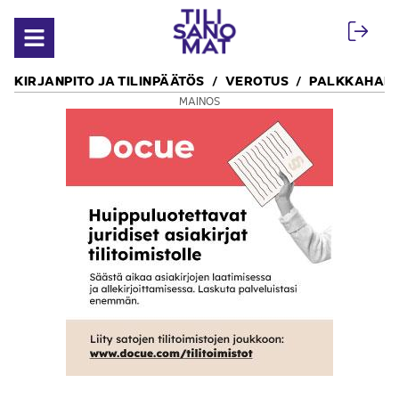
Siirry sisältöön
Avaa valikko
KIRJANPITO JA TILINPÄÄTÖS
VEROTUS
PALKKAHALL
MAINOS