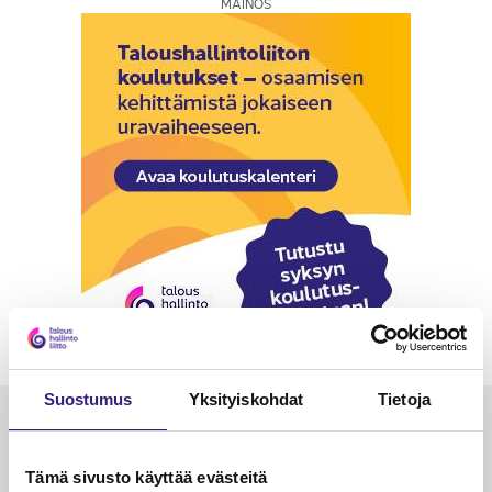
MAINOS
Suostumus
Yksityiskohdat
Tietoja
Luetuimmat
VEROTUS
TYÖOI
Tämä sivusto käyttää evästeitä