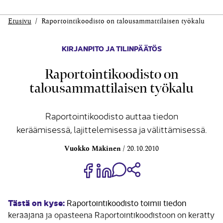
Etusivu
Raportointikoodisto on talousammattilaisen työkalu
KIRJANPITO JA TILINPÄÄTÖS
Raportointikoodisto on
talousammattilaisen työkalu
Raportointikoodisto auttaa tiedon
keräämisessä, lajittelemisessa ja välittämisessä.
Vuokko Mäkinen
20.10.2010
Jaa Share on Facebook
Jaa Share on LinkedIn
Jaa WhatsApp-viestinä
Kopioi linkki
Tästä on kyse:
Raportointikoodisto toimii tiedon
kerääjänä ja opasteena Raportointikoodistoon on kerätty