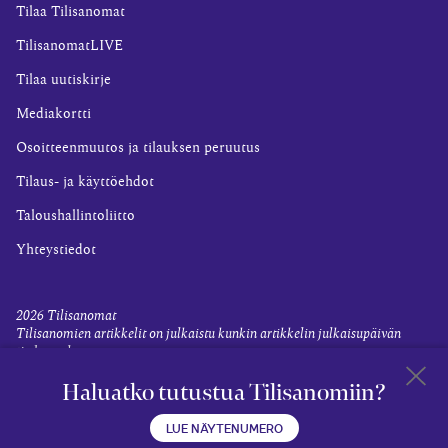
Tilaa Tilisanomat
TilisanomatLIVE
Tilaa uutiskirje
Mediakortti
Osoitteenmuutos ja tilauksen peruutus
Tilaus- ja käyttöehdot
Taloushallintoliitto
Yhteystiedot
2026
Tilisanomat
Tilisanomien artikkelit on julkaistu kunkin artikkelin julkaisupäivän
tiedon valossa.
Rekisteriseloste ja tietoja henkilötietojen käsittelytoimista
Haluatko tutustua Tilisanomiin?
Evästevalinnat
Takaisin 
LUE NÄYTENUMERO