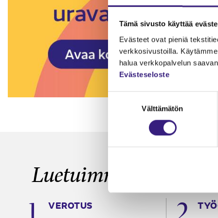
Tämä sivusto käyttää eväste
Evästeet ovat pieniä tekstitied
verkkosivustoilla. Käytämme 
halua verkkopalvelun saavan 
Evästeseloste
Suostumuksen
Välttämätön
valinta
Luetuimmat
VEROTUS
TYÖ