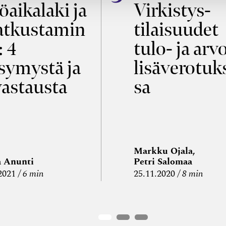
öaikalaki ja
Virkistys­
tkustamin
tilaisuudet
: 4
tulo- ja arv
symystä ja
lisäverotuk
vastausta
sa
Markku Ojala,
a Anunti
Petri Salomaa
2021
6 min
25.11.2020
8 min