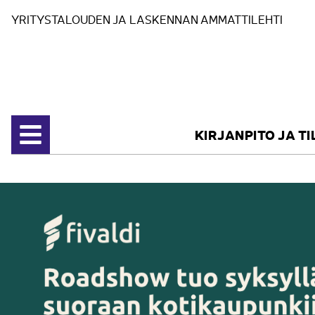
Siirry sisältöön
YRITYSTALOUDEN JA LASKENNAN AMMATTILEHTI
KIRJANPITO JA T
Avaa valikko