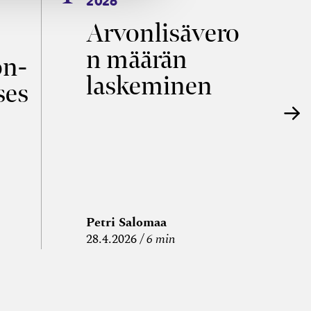
Arvonlisävero
V
n määrän
p
on­
laskeminen
ses
Petri Salomaa
P
28.4.2026
6 min
15