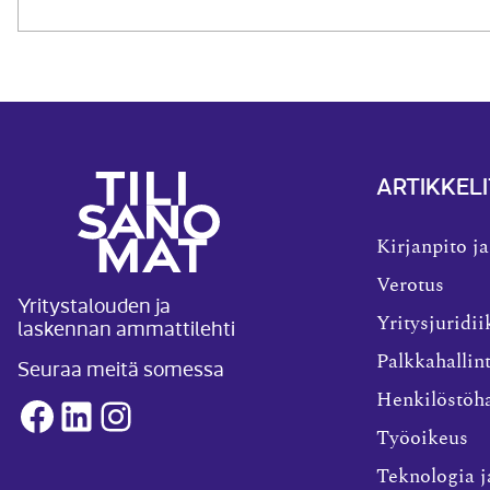
ARTIKKELI
Kirjanpito ja
Verotus
Yritystalouden ja
laskennan ammattilehti
Yritysjuridii
Palkkahallin
Seuraa meitä somessa
Henkilöstöha
Facebook
LinkedIn
Instagram
Työoikeus
Teknologia j