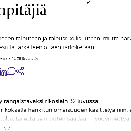
npitäjiä
een talouteen ja talousrikollisuuteen, mutta har
sulla tarkalleen ottaen tarkoitetaan.
nen
7.12.2015
5 min
aa Share on Facebook
Jaa Share on LinkedIn
Jaa WhatsApp-viestinä
Kopioi linkki
rangaistavaksi rikoslain 32 luvussa.
rikoksella hankitun omaisuuden käsittelyä niin, 
itulta, tai että se muuten saadaan hyödynnettyä
än. Rahanpesu vaatii aina taustalle esirikoksen, j
Lue lisää