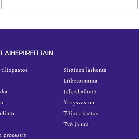
T AIHEPIIREITTÄIN
 tilinpäätös
Sisäinen laskenta
Liiketoiminta
kka
Julkishallinto
to
Yritysvastuu
llinto
Tilintarkastus
Työ ja ura
a prosessit