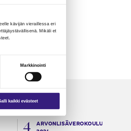
eelle kävijän vieraillessa eri
äjäystävällisenä. Mikäli et
teet.
Markkinointi
Salli kaikki evästeet
ARVONLISÄVEROKOULU
K
2026
T