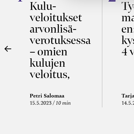
a
Kulu­
Ty
veloitukset
ma
ö
arvon­lisä­
en
verotuksessa
ky
– omien
4 
kulujen
veloitus,
kulujen
edelleen­
Petri Salomaa
Tarj
15.5.2023
10 min
14.5.
veloitus ja
läpi­laskutus