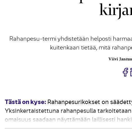
kirja
Rahanpesu-termi yhdistetään helposti harmaas
kuitenkaan tietää, mitä rahanpe
Viivi Jantu
J
Tästä on kyse:
Rahanpesurikokset on säädetty 
Yksinkertaistettuna rahanpesulla tarkoitetaan 
omaisuus saadaan näyttämään laillisesti hank
niin, että oikeudellisilta seuraamuksilta vältytä