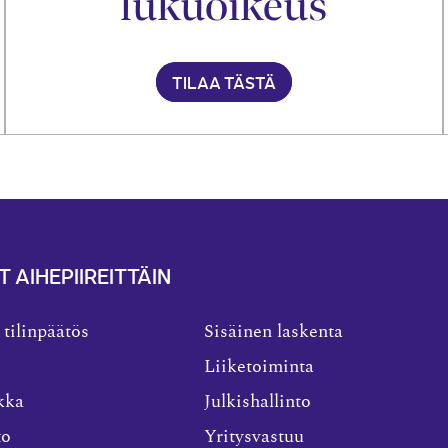
lukuoikeus
TILAA TÄSTÄ
T AIHEPIIREITTÄIN
 tilinpäätös
Sisäinen laskenta
Liiketoiminta
kka
Julkishallinto
to
Yritysvastuu