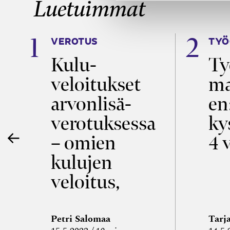
Luetuimmat
VEROTUS
TYÖ
a
Kulu­
Ty
veloitukset
ma
ö
arvon­lisä­
en
verotuksessa
ky
– omien
4 
kulujen
veloitus,
kulujen
edelleen­
Petri Salomaa
Tarj