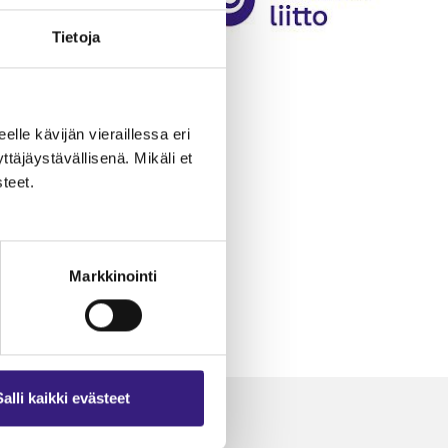
Tietoja
eelle kävijän vieraillessa eri
äjäystävällisenä. Mikäli et
teet.
Markkinointi
Salli kaikki evästeet