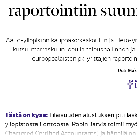
raportointiin suun
Aalto-yliopiston kauppakorkeakoulun ja Tieto-
kutsui marraskuun lopulla taloushallinnon ja 
eurooppalaisten pk-yrittäjien raportoi
Outi Mäk
J
Tästä on kyse:
Tilaisuuden alustuksen piti las
yliopistosta Lontoosta. Robin Jarvis toimii m
Chartered Certified Accountants) ja hänellä on 