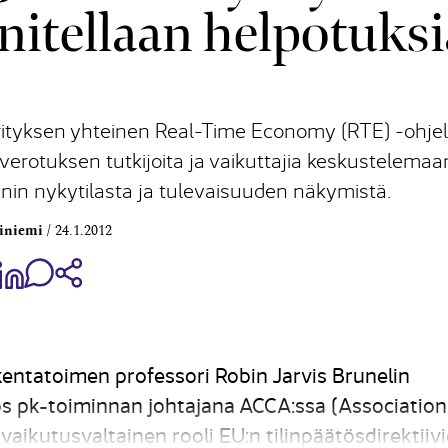
nitellaan helpotuksi
yrityksen yhteinen Real-Time Economy (RTE) -ohj
verotuksen tutkijoita ja vaikuttajia keskustelemaa
nnin nykytilasta ja tulevaisuuden näkymistä.
iniemi
24.1.2012
aa Share on Facebook
Jaa Share on LinkedIn
Jaa WhatsApp-viestinä
Kopioi linkki
kentatoimen professori Robin Jarvis Brunelin
yös pk-toiminnan johtajana ACCA:ssa (Association
vaikutusvaltainen rooli EU:n tilinpäätösdirektiiv