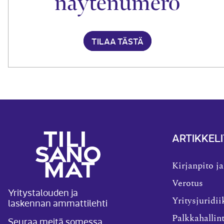
näytenumero
TILAA TÄSTÄ
ARTIKKELI
Kirjanpito ja
Verotus
Yritystalouden ja
laskennan ammattilehti
Yritysjuridii
Palkkahallin
Seuraa meitä somessa