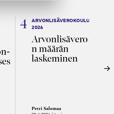
ARVONLISÄVEROKOULU
K
2026
T
Arvonlisävero
V
n määrän
p
on­
laskeminen
ses
Petri Salomaa
P