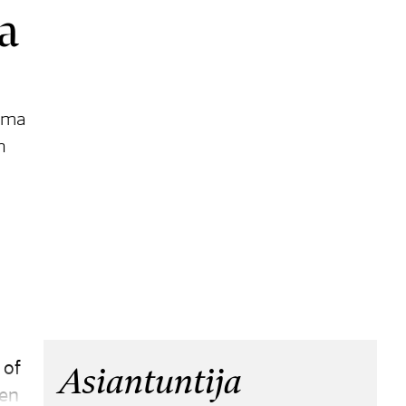
a
elma
n
 of
Asiantuntija
ien