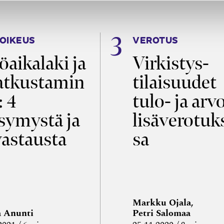
OIKEUS
VEROTUS
öaikalaki ja
Virkistys­
tkustamin
tilaisuudet
: 4
tulo- ja arv
symystä ja
lisäverotuk
vastausta
sa
Markku Ojala,
a Anunti
Petri Salomaa