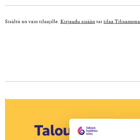
muutoksia valmistelevissa työryhmissä. Hän toi 
juuri...
Sisältö on vain tilaajille.
Kirjaudu sisään
tai
tilaa Tilisanoma