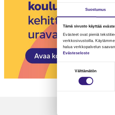
Suostumus
Tämä sivusto käyttää eväste
Evästeet ovat pieniä tekstitied
verkkosivustoilla. Käytämme 
halua verkkopalvelun saavan 
Evästeseloste
Suostumuksen
Välttämätön
valinta