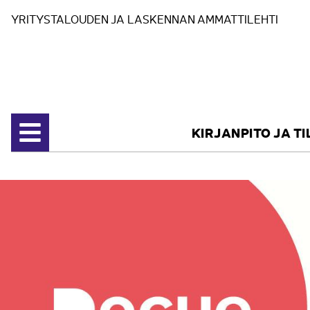
Siirry sisältöön
YRITYSTALOUDEN JA LASKENNAN AMMATTILEHTI
KIRJANPITO JA T
Avaa valikko