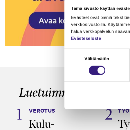
Tämä sivusto käyttää eväste
Evästeet ovat pieniä tekstitied
verkkosivustoilla. Käytämme 
halua verkkopalvelun saavan 
Evästeseloste
Suostumuksen
Välttämätön
valinta
Luetuimmat
VEROTUS
TYÖ
a
Kulu­
Ty