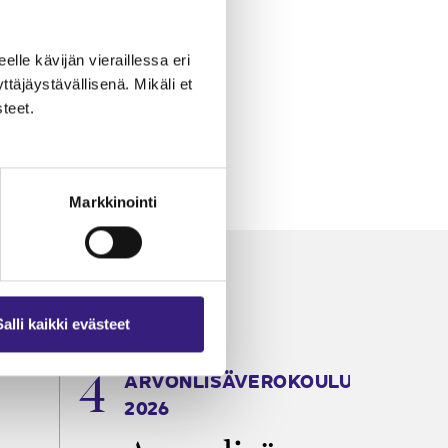
eelle kävijän vieraillessa eri
äjäystävällisenä. Mikäli et
teet.
Markkinointi
Salli kaikki evästeet
ARVONLISÄVEROKOULU
K
2026
T