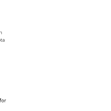
n
ota
g
for