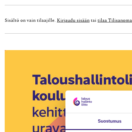
taloudellisen raportoinnin tavoitteet ja pk-yri
Keskustelu pienten ja keskisuurten...
Sisältö on vain tilaajille.
Kirjaudu sisään
tai
tilaa Tilisanoma
Suostumus