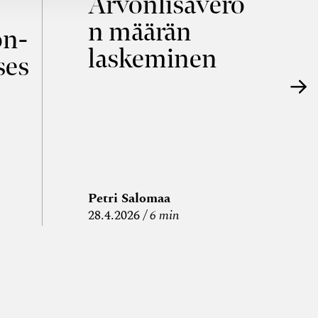
Arvonlisävero
V
n määrän
p
on­
laskeminen
ses
Petri Salomaa
P
28.4.2026
6 min
15