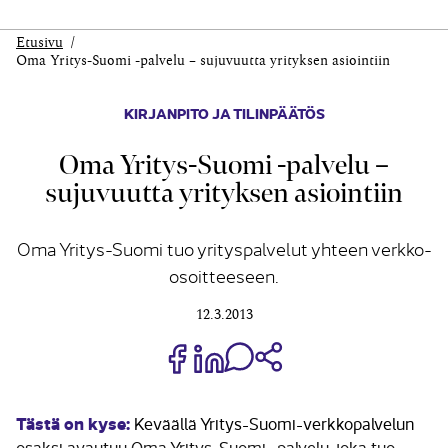
Etusivu
Oma Yritys-Suomi -palvelu – sujuvuutta yrityksen asiointiin
KIRJANPITO JA TILINPÄÄTÖS
Oma Yritys-Suomi -palvelu –
sujuvuutta yrityksen asiointiin
Oma Yritys-Suomi tuo yrityspalvelut yhteen verkko-
osoitteeseen.
12.3.2013
Jaa Share on Facebook
Jaa Share on LinkedIn
Jaa WhatsApp-viestinä
Kopioi linkki
Tästä on kyse:
Keväällä Yritys-Suomi-verkkopalvelun
osaksi avautuu Oma Yritys-Suomi -palvelu, joka tuo