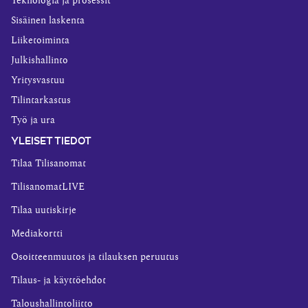
Teknologia ja prosessit
Sisäinen laskenta
Liiketoiminta
Julkishallinto
Yritysvastuu
Tilintarkastus
Työ ja ura
YLEISET TIEDOT
Tilaa Tilisanomat
TilisanomatLIVE
Tilaa uutiskirje
Mediakortti
Osoitteenmuutos ja tilauksen peruutus
Tilaus- ja käyttöehdot
Taloushallintoliitto