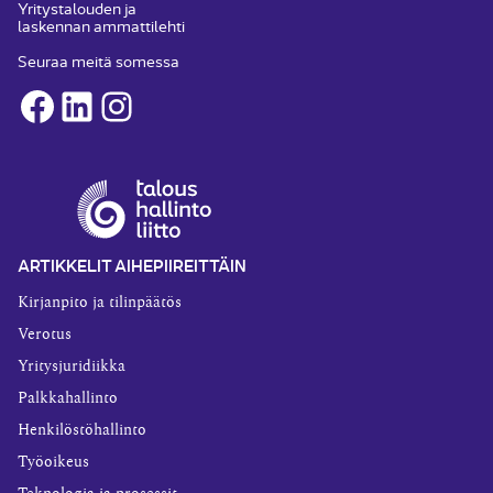
Yritystalouden ja
laskennan ammattilehti
Seuraa meitä somessa
Facebook
LinkedIn
Instagram
ARTIKKELIT AIHEPIIREITTÄIN
Kirjanpito ja tilinpäätös
Verotus
Yritysjuridiikka
Palkkahallinto
Henkilöstöhallinto
Työoikeus