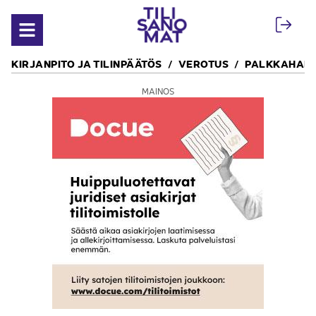
Siirry sisältöön
Avaa valikko
KIRJANPITO JA TILINPÄÄTÖS
VEROTUS
PALKKAHALL
MAINOS