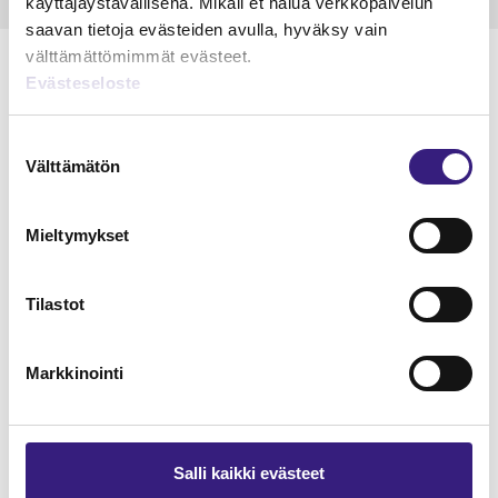
käyttäjäystävällisenä. Mikäli et halua verkkopalvelun
saavan tietoja evästeiden avulla, hyväksy vain
välttämättömimmät evästeet.
Evästeseloste
Lue Tilisanomien
Suostumuksen
Välttämätön
valinta
näytenumero
TILAA TÄSTÄ
Mieltymykset
Tilastot
Markkinointi
Tilaa Tilisanomien
lukuoikeus
TILAA TÄSTÄ
Salli kaikki evästeet