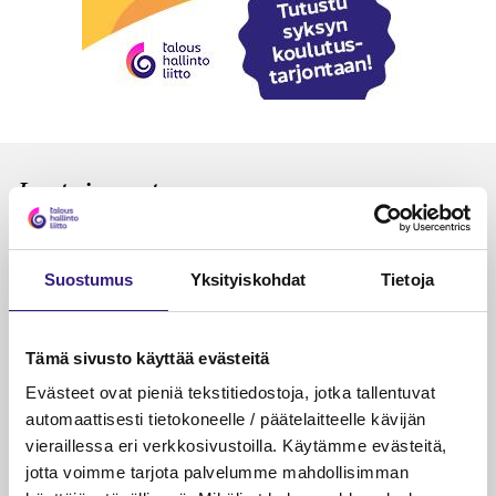
Luetuimmat
VEROTUS
TYÖOI
Kulu­veloitukset arvon­lisä­
Työa
Suostumus
Yksityiskohdat
Tietoja
verotuksessa – omien kulujen
kysy
veloitus, kulujen edelleen­
veloitus ja läpi­laskutus
Tämä sivusto käyttää evästeitä
Evästeet ovat pieniä tekstitiedostoja, jotka tallentuvat
Petri Salomaa
Tarja An
15.5.2023
10 min
14.5.2021
automaattisesti tietokoneelle / päätelaitteelle kävijän
vieraillessa eri verkkosivustoilla. Käytämme evästeitä,
jotta voimme tarjota palvelumme mahdollisimman