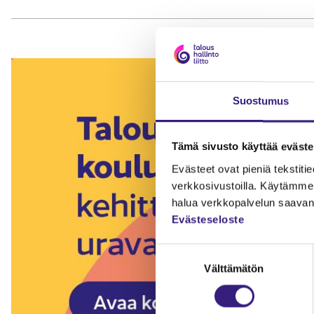
Suostumus
Tämä sivusto käyttää eväste
Evästeet ovat pieniä tekstitied
verkkosivustoilla. Käytämme 
halua verkkopalvelun saavan 
Evästeseloste
Suostumuksen
Välttämätön
valinta