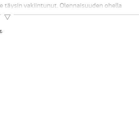
 täysin vakiintunut. Olennaisuuden ohella
erkityksellinen, ei vähäinen. Olennaisuuden
Lue lisää
t
.