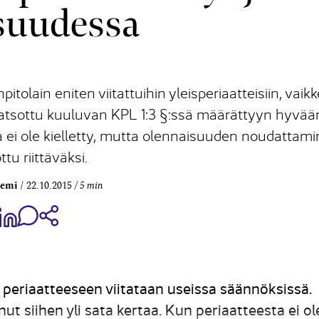
suudessa
lain eniten viitattuihin yleisperiaatteisiin, vaikk
 katsottu kuuluvan KPL 1:3 §:ssä määrättyyn hyvää
ta ei ole kielletty, mutta olennaisuuden noudattam
tu riittäväksi.
iemi
22.10.2015
5 min
aa Share on Facebook
Jaa Share on LinkedIn
Jaa WhatsApp-viestinä
Kopioi linkki
 periaatteeseen viitataan useissa säännöksissä.
ut siihen yli sata kertaa. Kun periaatteesta ei ol