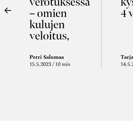
verotuksessa
ky
– omien
4 
kulujen
veloitus,
kulujen
edelleen­
Petri Salomaa
Tarj
15.5.2023
10 min
14.5.
veloitus ja
läpi­laskutus