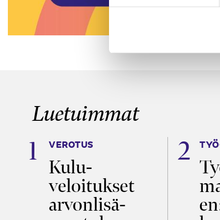
Luetuimmat
VEROTUS
TYÖ
a
Kulu­
Ty
veloitukset
ma
ö
arvon­lisä­
en