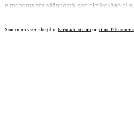
nimenomaista säännöstä, sen nimikekään ei ole
käytetään muun muassa ilmaisuja: keskeinen, m
periaatteen käytännön...
Sisältö on vain tilaajille.
Kirjaudu sisään
tai
tilaa Tilisanoma