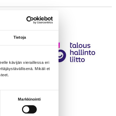
Tietoja
eelle kävijän vieraillessa eri
äjäystävällisenä. Mikäli et
teet.
Markkinointi