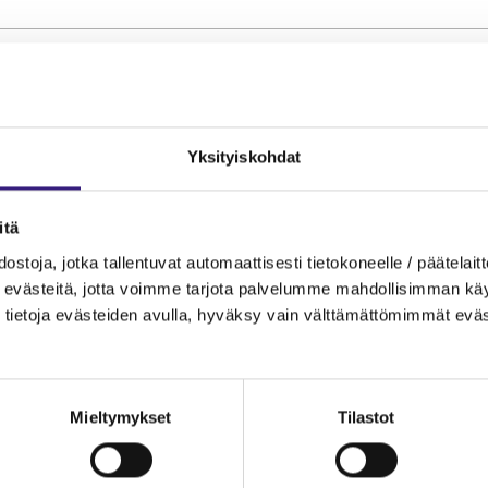
MAINOS
Yksityiskohdat
itä
ostoja, jotka tallentuvat automaattisesti tietokoneelle / päätelaitt
evästeitä, jotta voimme tarjota palvelumme mahdollisimman käytt
tietoja evästeiden avulla, hyväksy vain välttämättömimmät eväs
Mieltymykset
Tilastot