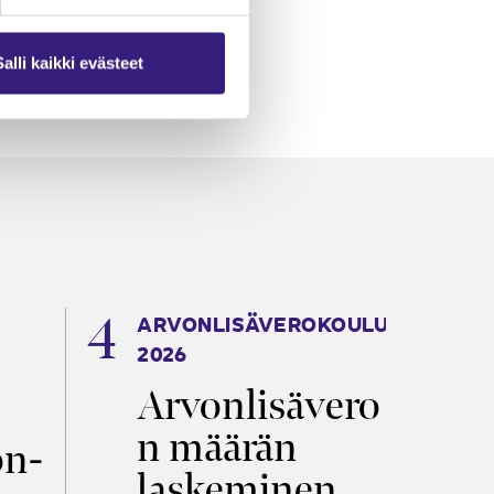
Salli kaikki evästeet
ARVONLISÄVEROKOULU
K
2026
T
Arvonlisävero
V
n määrän
p
on­
laskeminen