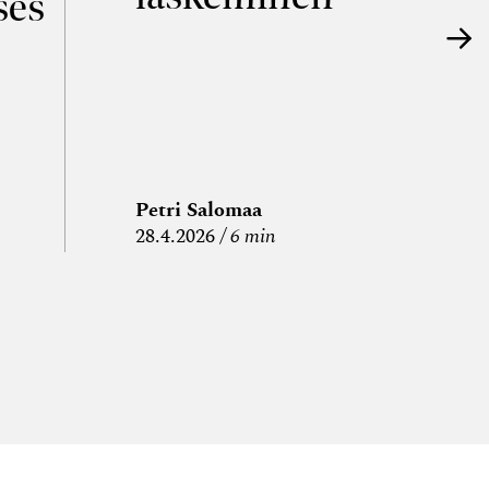
ses
Petri Salomaa
P
28.4.2026
6 min
15