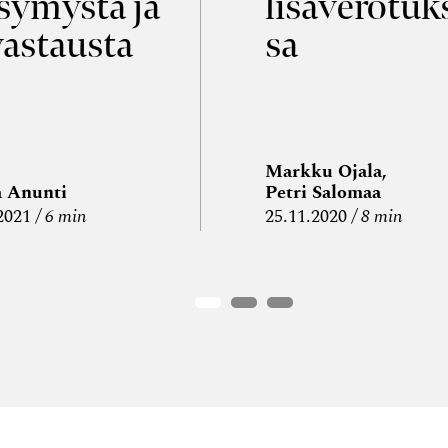
symystä ja
lisäverotuk
vastausta
sa
Markku Ojala,
a Anunti
Petri Salomaa
2021
6 min
25.11.2020
8 min