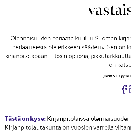
vastai
Olennaisuuden periaate kuuluu Suomen kirjanpito
periaatteesta ole erikseen säädetty. Sen on
kirjanpitotapaan – tosin optiona, pikkutarkkuut
on katsot
Jarmo Leppin
J
Tästä on kyse:
Kirjanpitolaissa olennaisuuden
Kirjanpitolautakunta on vuosien varrella viitann