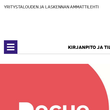
Siirry sisältöön
YRITYSTALOUDEN JA LASKENNAN AMMATTILEHTI
KIRJANPITO JA T
Avaa valikko