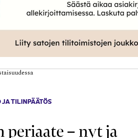
staisuudessa
 JA TILINPÄÄTÖS
periaate – nyt ja