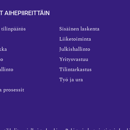
T AIHEPIIREITTÄIN
 tilinpäätös
Sisäinen laskenta
Liiketoiminta
kka
Julkishallinto
to
Yritysvastuu
llinto
Tilintarkastus
Työ ja ura
a prosessit