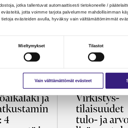
ostoja, jotka tallentuvat automaattisesti tietokoneelle / päätelaitt
evästeitä, jotta voimme tarjota palvelumme mahdollisimman käytt
tietoja evästeiden avulla, hyväksy vain välttämättömimmät eväs
Mieltymykset
Tilastot
Vain välttämättömät evästeet
OIKEUS
VEROTUS
öaikalaki ja
Virkistys­
tkustamin
tilaisuudet
: 4
tulo- ja arv