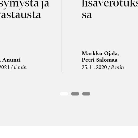
symystä ja
lisäverotuk
vastausta
sa
Markku Ojala,
a Anunti
Petri Salomaa
2021
6 min
25.11.2020
8 min