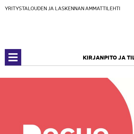
Siirry sisältöön
YRITYSTALOUDEN JA LASKENNAN AMMATTILEHTI
KIRJANPITO JA T
Avaa valikko