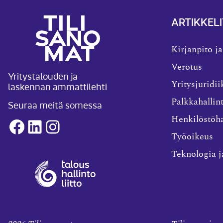
ARTIKKELI
Kirjanpito ja
Verotus
Yritystalouden ja
laskennan ammattilehti
Yritysjuridii
Palkkahallin
Seuraa meitä somessa
Henkilöstöha
Facebook
LinkedIn
Instagram
Työoikeus
Teknologia j