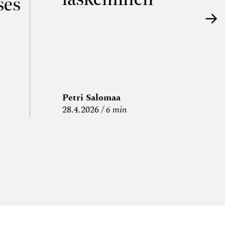
ses
Petri Salomaa
P
28.4.2026
6 min
15