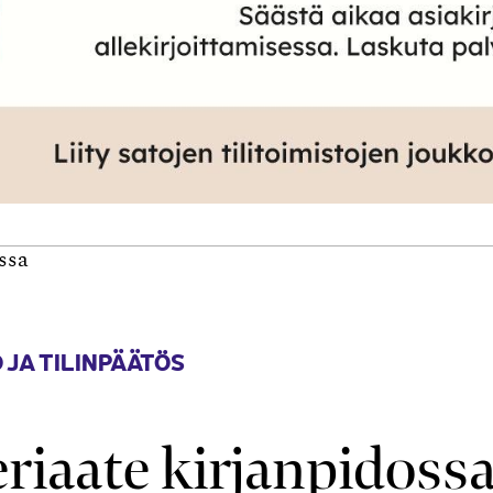
ssa
 JA TILINPÄÄTÖS
riaate kirjanpidoss