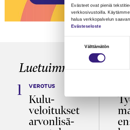
Evästeet ovat pieniä tekstitied
verkkosivustoilla. Käytämme 
halua verkkopalvelun saavan 
Evästeseloste
Suostumuksen
Välttämätön
valinta
Luetuimmat
VEROTUS
TYÖ
a
Kulu­
Ty
veloitukset
ma
ö
arvon­lisä­
en