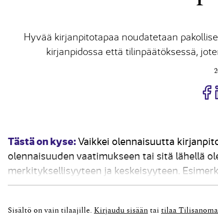
Hyvää kirjanpitotapaa noudatetaan pakollise
kirjanpidossa että tilinpäätöksessä, j
2
J
Tästä on kyse:
Vaikkei olennaisuutta kirjanpito
olennaisuuden vaatimukseen tai sitä lähellä ole
merkityksellisyyteen ja keskeisyyteen. Esimerk
olennaisista tapahtumista tilikaudella ja sen 
mukaan toimintakertomuksessa on...
Sisältö on vain tilaajille.
Kirjaudu sisään
tai
tilaa Tilisanoma