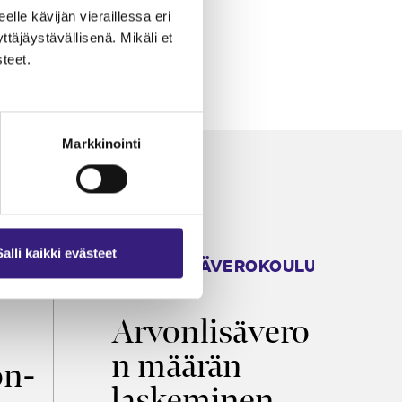
eelle kävijän vieraillessa eri
äjäystävällisenä. Mikäli et
teet.
Markkinointi
Salli kaikki evästeet
ARVONLISÄVEROKOULU
K
2026
T
Arvonlisävero
V
n määrän
p
on­
laskeminen