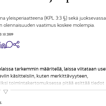
na yleisperiaatteena (KPL 3:3 §) sekä juoksevassa
oten olennaisuuden vaatimus koskee molempia.
0.10.2009
aa Share on Facebook
Jaa Share on LinkedIn
Jaa WhatsApp-viestinä
Kopioi linkki
laissa tarkemmin määritellä, laissa viitataan use
viin käsitteisiin, kuten merkittävyyteen,
iksi toimintakertomuksessa pitää esittää tiedot
päättymisen jälkeen (KPL 3:1 §). Saman säännöks
Lue lisää
t
.