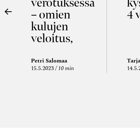
verotuksessa
ky
– omien
4 
kulujen
veloitus,
kulujen
edelleen­
Petri Salomaa
Tarj
15.5.2023
10 min
14.5.
veloitus ja
läpi­laskutus