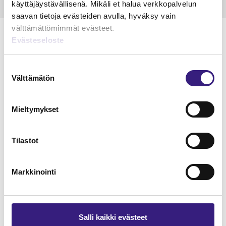
käyttäjäystävällisenä. Mikäli et halua verkkopalvelun
saavan tietoja evästeiden avulla, hyväksy vain
välttämättömimmät evästeet.
Evästeseloste
Suostumuksen
Lue Tilisanomien
Välttämätön
valinta
näytenumero
Mieltymykset
TILAA TÄSTÄ
Tilastot
Markkinointi
Tilaa Tilisanomien
lukuoikeus
Salli kaikki evästeet
TILAA TÄSTÄ