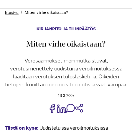
Etusivu
Miten virhe oikaistaan?
KIRJANPITO JA TILINPÄÄTÖS
Miten virhe oikaistaan?
Verosäännökset monimutkaistuvat,
verotusmenettely uudistui ja veroilmoituksessa
laaditaan verotuksen tuloslaskelma. Oikeiden
tietojen ilmoittaminen on siten entistä vaativampaa.
13.3.2007
Jaa Share on Facebook
Jaa Share on LinkedIn
Jaa WhatsApp-viestinä
Kopioi linkki
Tästä on kyse:
Uudistetuissa veroilmoituksissa