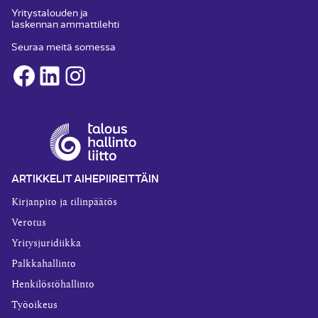
Yritystalouden ja
laskennan ammattilehti
Seuraa meitä somessa
Facebook
LinkedIn
Instagram
ARTIKKELIT AIHEPIIREITTÄIN
Kirjanpito ja tilinpäätös
Verotus
Yritysjuridiikka
Palkkahallinto
Henkilöstöhallinto
Työoikeus