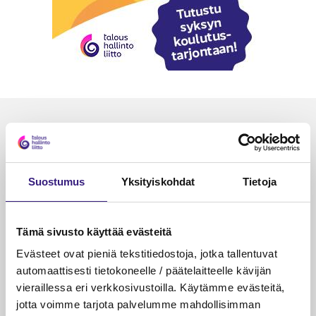
Luetuimmat
VEROTUS
TYÖOI
Kulu­veloitukset arvon­lisä­
Työa
Suostumus
Yksityiskohdat
Tietoja
verotuksessa – omien kulujen
kysy
veloitus, kulujen edelleen­
veloitus ja läpi­laskutus
Tämä sivusto käyttää evästeitä
Evästeet ovat pieniä tekstitiedostoja, jotka tallentuvat
Petri Salomaa
Tarja An
15.5.2023
10 min
14.5.2021
automaattisesti tietokoneelle / päätelaitteelle kävijän
vieraillessa eri verkkosivustoilla. Käytämme evästeitä,
jotta voimme tarjota palvelumme mahdollisimman