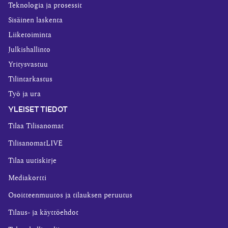
Teknologia ja prosessit
Sisäinen laskenta
Liiketoiminta
Julkishallinto
Yritysvastuu
Tilintarkastus
Työ ja ura
YLEISET TIEDOT
Tilaa Tilisanomat
TilisanomatLIVE
Tilaa uutiskirje
Mediakortti
Osoitteenmuutos ja tilauksen peruutus
Tilaus- ja käyttöehdot