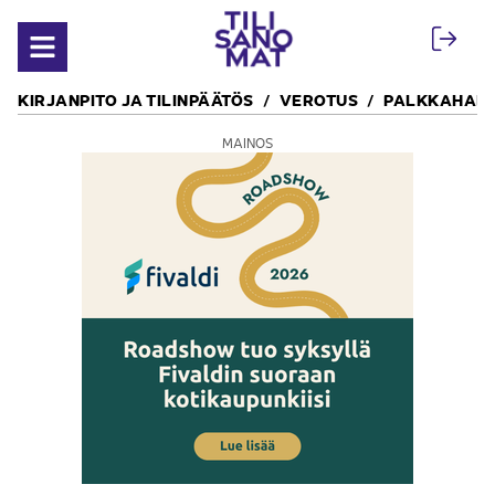
Siirry sisältöön
Avaa valikko
KIRJANPITO JA TILINPÄÄTÖS
VEROTUS
PALKKAHALL
MAINOS