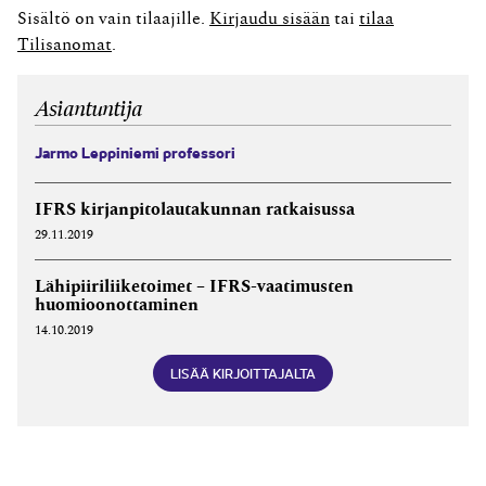
luvussa säädetään.” Lähtökohtaisesti edellytyksenä
Sisältö on vain tilaajille.
Kirjaudu sisään
tai
tilaa
menon aktivoimiselle on tulon­odotus vastaisena
Tilisanomat
.
tilikautena....
Asiantuntija
Jarmo Leppiniemi professori
IFRS kirjanpitolautakunnan ratkaisussa
29.11.2019
Lähipiiriliiketoimet – IFRS-vaatimusten
huomioonottaminen
14.10.2019
LISÄÄ KIRJOITTAJALTA