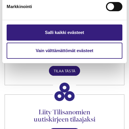
Markkinointi
TILAA TÄSTÄ
Salli kaikki evästeet
Tilaa Tilisanomien
Vain välttämättömät evästeet
lukuoikeus
TILAA TÄSTÄ
Liity Tilisanomien
uutiskirjeen tilaajaksi