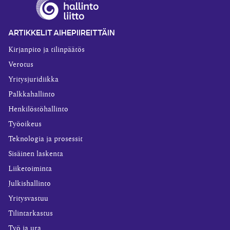
ARTIKKELIT AIHEPIIREITTÄIN
Kirjanpito ja tilinpäätös
Verotus
Yritysjuridiikka
Palkkahallinto
Henkilöstöhallinto
Työoikeus
Teknologia ja prosessit
Sisäinen laskenta
Liiketoiminta
Julkishallinto
Yritysvastuu
Tilintarkastus
Työ ja ura