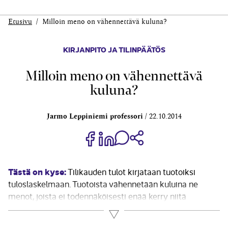
Etusivu
Milloin meno on vähennettävä kuluna?
KIRJANPITO JA TILINPÄÄTÖS
Milloin meno on vähennettävä
kuluna?
Jarmo Leppiniemi professori
22.10.2014
Jaa Share on Facebook
Jaa Share on LinkedIn
Jaa WhatsApp-viestinä
Kopioi linkki
Tästä on kyse:
Tilikauden tulot kirjataan tuotoiksi
tuloslaskelmaan. Tuotoista vähennetään kuluina ne
menot, joista ei todennäköisesti enää kerry niitä
vastaavaa tuloa, samoin kuin menetykset. Muut menot
Lue lisää
saadaan aktivoida sen mukaan kuin jäljempänä tässä