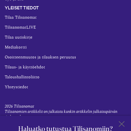
YLEISET TIEDOT
Tilaa Tilisanomat
TilisanomatLIVE
Tilaa uutiskirje
Mediakortti
Osoitteenmuutos ja tilauksen peruutus
Tilaus- ja käyttöehdot
Taloushallintoliitto
Yhteystiedot
2026
Tilisanomat
Tilisanomien artikkelit on julkaistu kunkin artikkelin julkaisupäivän
tiedon valossa.
Rekisteriseloste ja tietoja henkilötietojen käsittelytoimista
Haluatko tutustua Tilisanomiin?
Evästevalinnat