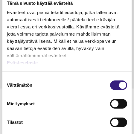
Tämä sivusto käyttää evästeitä
VEROTUS
TYÖOI
Evästeet ovat pieniä tekstitiedostoja, jotka tallentuvat
Kulu­veloitukset arvon­lisä­
Työa
automaattisesti tietokoneelle / päätelaitteelle kävijän
verotuksessa – omien kulujen
kysy
vieraillessa eri verkkosivustoilla. Käytämme evästeitä,
veloitus, kulujen edelleen­
jotta voimme tarjota palvelumme mahdollisimman
veloitus ja läpi­laskutus
käyttäjäystävällisenä. Mikäli et halua verkkopalvelun
saavan tietoja evästeiden avulla, hyväksy vain
Petri Salomaa
Tarja An
välttämättömimmät evästeet.
15.5.2023
10 min
14.5.2021
Evästeseloste
Suostumuksen
Välttämätön
valinta
Mieltymykset
Lue Tilisanomien
Tilastot
näytenumero