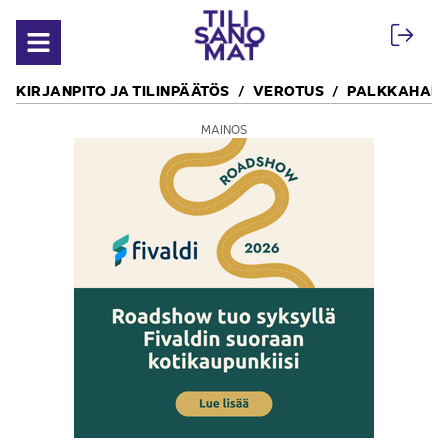
Siirry sisältöön
Avaa valikko
KIRJANPITO JA TILINPÄÄTÖS
VEROTUS
PALKKAHALL
MAINOS