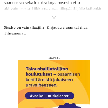
säännöksiä sekä kuluksi kirjaamisesta että
aktivoimisesta. Liikkumavaraa tilinpäättäjälle kuitenkin
jää usein melkoisesti. Aktivoimisen ehdottomana
Lue lisää
perustana on vastainen tulonodotus. Tulonodotusten
dokumentointivaatimukset ovat lähtökohtaisesti
Sisältö on vain tilaajille.
Kirjaudu sisään
tai
tilaa
suuremmat aineettomien kuin aineellisten
Tilisanomat
.
hyödykkeiden kohdalla ja silloin, kun kirjanpitolaissa
edellytetään yleisperiaatteena olevaa varovaisuutta
ankaramman...
MAINOS