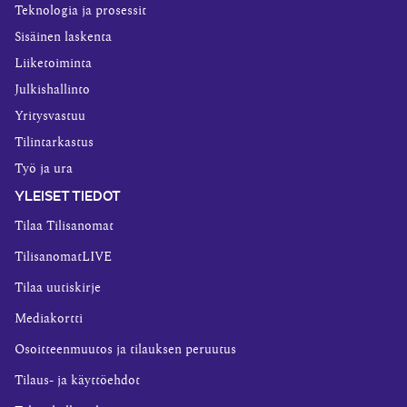
Teknologia ja prosessit
Sisäinen laskenta
Liiketoiminta
Julkishallinto
Yritysvastuu
Tilintarkastus
Työ ja ura
YLEISET TIEDOT
Tilaa Tilisanomat
TilisanomatLIVE
Tilaa uutiskirje
Mediakortti
Osoitteenmuutos ja tilauksen peruutus
Tilaus- ja käyttöehdot