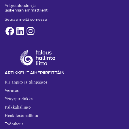
Yritystalouden ja
laskennan ammattilehti
Seuraa meitä somessa
Facebook
LinkedIn
Instagram
ARTIKKELIT AIHEPIIREITTÄIN
Kirjanpito ja tilinpäätös
Verotus
Yritysjuridiikka
Palkkahallinto
Henkilöstöhallinto
Työoikeus