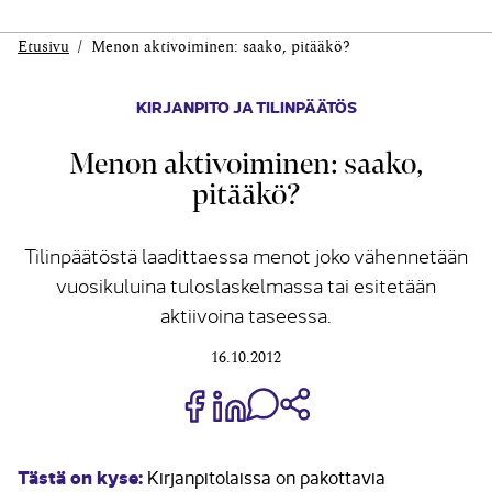
Etusivu
Menon aktivoiminen: saako, pitääkö?
KIRJANPITO JA TILINPÄÄTÖS
Menon aktivoiminen: saako,
pitääkö?
Tilinpäätöstä laadittaessa menot joko vähennetään
vuosikuluina tuloslaskelmassa tai esitetään
aktiivoina taseessa.
16.10.2012
Jaa Share on Facebook
Jaa Share on LinkedIn
Jaa WhatsApp-viestinä
Kopioi linkki
Tästä on kyse:
Kirjanpitolaissa on pakottavia