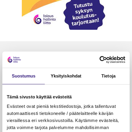
Luetuimmat
VEROTUS
TYÖOI
Kulu­veloitukset arvon­lisä­
Työa
Suostumus
Yksityiskohdat
Tietoja
verotuksessa – omien kulujen
kysy
veloitus, kulujen edelleen­
veloitus ja läpi­laskutus
Tämä sivusto käyttää evästeitä
Evästeet ovat pieniä tekstitiedostoja, jotka tallentuvat
Petri Salomaa
Tarja An
15.5.2023
10 min
14.5.2021
automaattisesti tietokoneelle / päätelaitteelle kävijän
vieraillessa eri verkkosivustoilla. Käytämme evästeitä,
jotta voimme tarjota palvelumme mahdollisimman