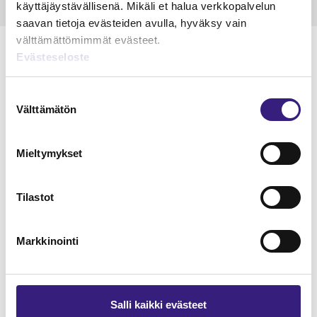
käyttäjäystävällisenä. Mikäli et halua verkkopalvelun
saavan tietoja evästeiden avulla, hyväksy vain
välttämättömimmät evästeet.
Evästeseloste
Suostumuksen
Lue Tilisanomien
Välttämätön
valinta
näytenumero
Mieltymykset
TILAA TÄSTÄ
Tilastot
Markkinointi
Tilaa Tilisanomien
lukuoikeus
Salli kaikki evästeet
TILAA TÄSTÄ