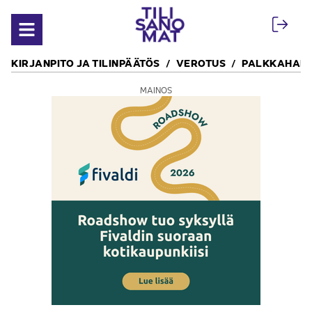
Siirry sisältöön
Avaa valikko
KIRJANPITO JA TILINPÄÄTÖS
VEROTUS
PALKKAHALL
MAINOS