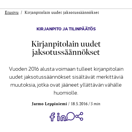
Etusivu
Kirjanpitolain uudet jaksotussäännökset
KIRJANPITO JA TILINPÄÄTÖS
Kirjanpitolain uudet
jaksotussäännökset
Vuoden 2016 alusta voimaan tulleet kirjanpitolain
uudet jaksotussäännökset sisältävät merkittäviä
muutoksia, jotka ovat jääneet yllättävän vähälle
huomiolle.
Jarmo Leppiniemi
18.5.2016
5 min
Jaa Share on Facebook
Jaa Share on LinkedIn
Jaa WhatsApp-viestinä
Kopioi linkki