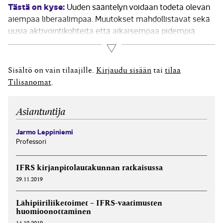
Tästä on kyse:
Uuden sääntelyn voidaan todeta olevan
aiempaa liberaalimpaa. Muutokset mahdollistavat sekä
uusia aktivointikohteita että aikaisempaa pidempiä
poistoaikoja. Hankintamenon sisältöön tuli kaksi
Lue lisää
periaatteellisesti tärkeää muutosta: sekä kiinteiden
(välillisten) menojen että korkomenojen
Sisältö on vain tilaajille.
Kirjaudu sisään
tai
tilaa
aktivointimahdollisuus laajeni (KPL 4:5 §). Aiemmin
Tilisanomat
.
määrättiin, että hankintamenoon sisällytetään
hyödykkeen...
Asiantuntija
Jarmo Leppiniemi
Professori
IFRS kirjanpitolautakunnan ratkaisussa
29.11.2019
Lähipiiriliiketoimet – IFRS-vaatimusten
huomioonottaminen