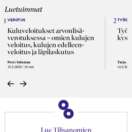
Luetuimmat
VEROTUS
TYÖOI
Kulu­veloitukset arvon­lisä­
Työa
verotuksessa – omien kulujen
kysy
veloitus, kulujen edelleen­
veloitus ja läpi­laskutus
Petri Salomaa
Tarja An
15.5.2023
10 min
14.5.2021
Lue Tilisanomien