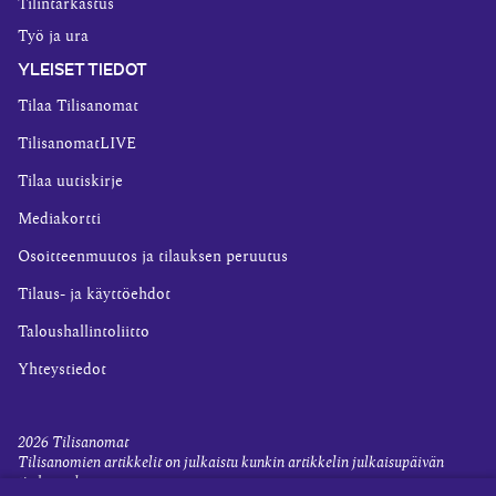
Tilintarkastus
Työ ja ura
YLEISET TIEDOT
Tilaa Tilisanomat
TilisanomatLIVE
Tilaa uutiskirje
Mediakortti
Osoitteenmuutos ja tilauksen peruutus
Tilaus- ja käyttöehdot
Taloushallintoliitto
Yhteystiedot
2026
Tilisanomat
Tilisanomien artikkelit on julkaistu kunkin artikkelin julkaisupäivän
tiedon valossa.