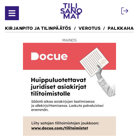
Siirry sisältöön
Avaa valikko
KIRJANPITO JA TILINPÄÄTÖS
VEROTUS
PALKKAHALL
MAINOS