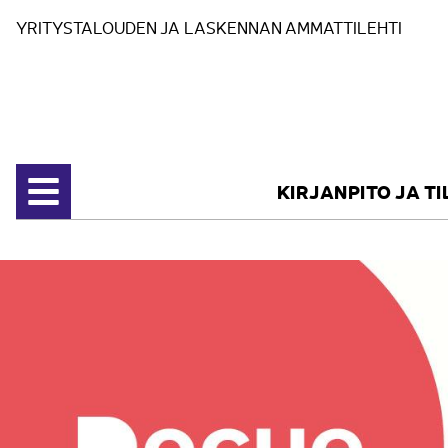
Siirry sisältöön
YRITYSTALOUDEN JA LASKENNAN AMMATTILEHTI
KIRJANPITO JA T
Avaa valikko