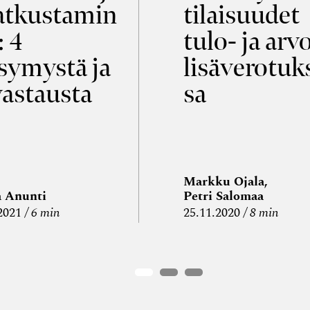
tkustamin
tilaisuudet
: 4
tulo- ja arv
symystä ja
lisäverotuk
vastausta
sa
Markku Ojala,
a Anunti
Petri Salomaa
2021
6 min
25.11.2020
8 min