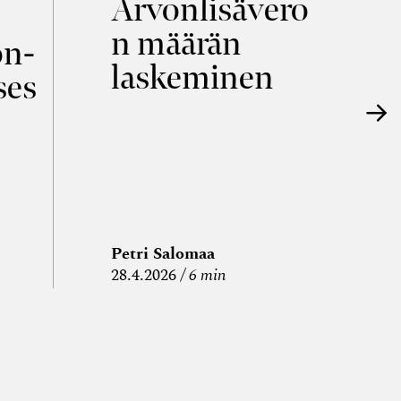
Arvonlisävero
V
n määrän
p
on­
laskeminen
ses
Petri Salomaa
P
28.4.2026
6 min
15