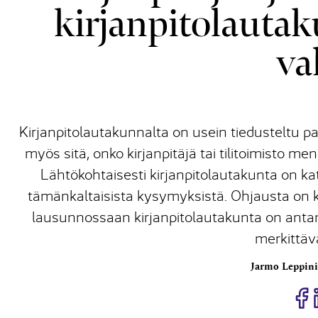
kirjanpitolauta
va
Kirjanpitolautakunnalta on usein tiedusteltu pai
myös sitä, onko kirjanpitäjä tai tilitoimisto me
Lähtökohtaisesti kirjanpitolautakunta on kat
tämänkaltaisista kysymyksistä. Ohjausta on 
lausunnossaan kirjanpitolautakunta on antanu
merkittäv
Jarmo Leppin
J