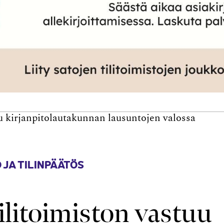
uu kirjanpitolautakunnan lausuntojen valossa
 JA TILINPÄÄTÖS
tilitoimiston vastuu