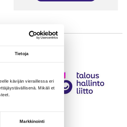
Tietoja
eelle kävijän vieraillessa eri
äjäystävällisenä. Mikäli et
teet.
Markkinointi