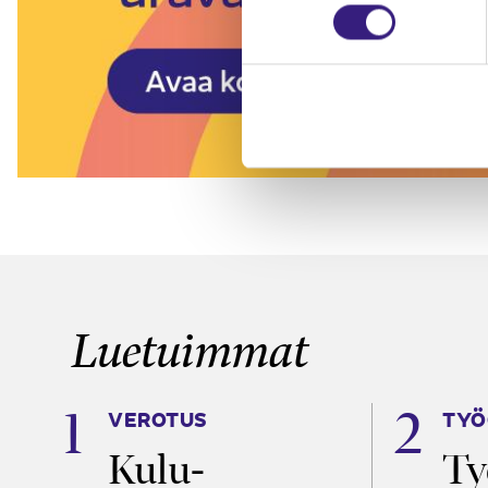
Luetuimmat
VEROTUS
TYÖ
a
Kulu­
Ty