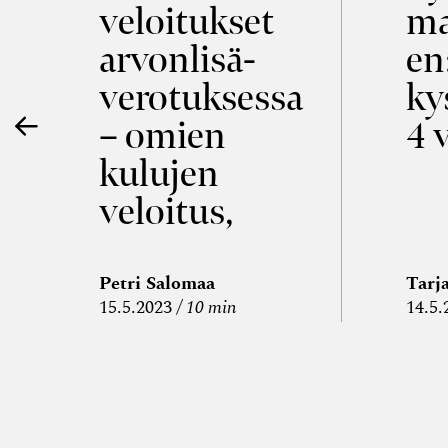
veloitukset
ma
ö
arvon­lisä­
en
verotuksessa
ky
– omien
4 
kulujen
veloitus,
kulujen
edelleen­
Petri Salomaa
Tarj
15.5.2023
10 min
14.5.
veloitus ja
läpi­laskutus