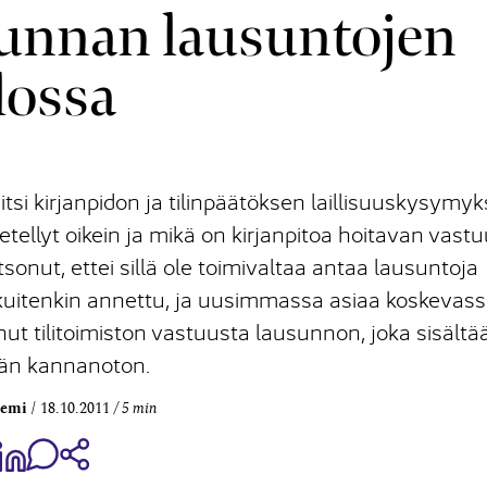
kunnan lausuntojen
lossa
tsi kirjanpidon ja tilinpäätöksen laillisuuskysymyk
netellyt oikein ja mikä on kirjanpitoa hoitavan vastu
sonut, ettei sillä ole toimivaltaa antaa lausuntoja
kuitenkin annettu, ja uusimmassa asiaa koskevas
t tilitoimiston vastuusta lausunnon, joka sisältä
än kannanoton.
iemi
18.10.2011
5 min
aa Share on Facebook
Jaa Share on LinkedIn
Jaa WhatsApp-viestinä
Kopioi linkki