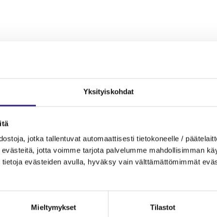
MAINOS
Yksityiskohdat
itä
ostoja, jotka tallentuvat automaattisesti tietokoneelle / päätelaitt
evästeitä, jotta voimme tarjota palvelumme mahdollisimman käytt
tietoja evästeiden avulla, hyväksy vain välttämättömimmät eväs
Mieltymykset
Tilastot