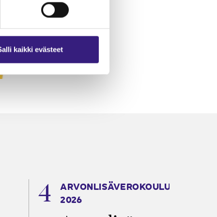
Salli kaikki evästeet
ARVONLISÄVEROKOULU
K
2026
T