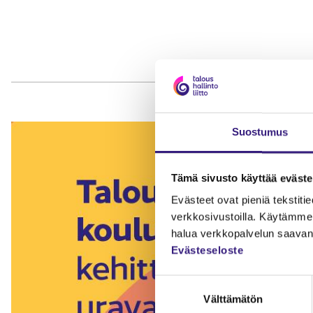
Suostumus
Tämä sivusto käyttää eväste
Evästeet ovat pieniä tekstitied
verkkosivustoilla. Käytämme 
halua verkkopalvelun saavan 
Evästeseloste
Suostumuksen
Välttämätön
valinta