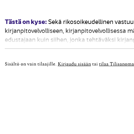
Tästä on kyse:
Sekä rikosoikeudellinen vastuu
kirjanpitovelvolliseen, kirjanpitovelvollisessa 
edustajaan kuin siihen, jonka tehtäväksi kirjan
vastuun kohdistuminen että sen hallintaan liit
artikkelissa tarkastellaan...
Sisältö on vain tilaajille.
Kirjaudu sisään
tai
tilaa Tilisanoma