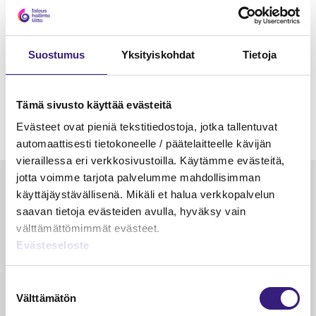
Suostumus
Yksityiskohdat
Tietoja
Tämä sivusto käyttää evästeitä
Evästeet ovat pieniä tekstitiedostoja, jotka tallentuvat
automaattisesti tietokoneelle / päätelaitteelle kävijän
vieraillessa eri verkkosivustoilla. Käytämme evästeitä,
jotta voimme tarjota palvelumme mahdollisimman
Luetuimmat
käyttäjäystävällisenä. Mikäli et halua verkkopalvelun
saavan tietoja evästeiden avulla, hyväksy vain
VEROTUS
TYÖOI
välttämättömimmät evästeet.
Kulu­veloitukset arvon­lisä­
Työa
Evästeseloste
verotuksessa – omien kulujen
kysy
veloitus, kulujen edelleen­
Suostumuksen
veloitus ja läpi­laskutus
Välttämätön
valinta