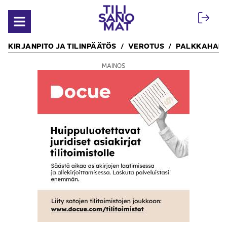
Siirry sisältöön
Avaa valikko
KIRJANPITO JA TILINPÄÄTÖS
VEROTUS
PALKKAHALL
MAINOS