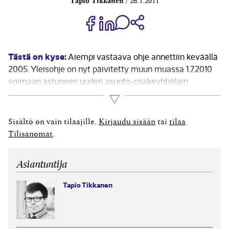
Tapio Tikkanen
26.1.2011
Jaa Share on Facebook
Jaa Share on LinkedIn
Jaa WhatsApp-viestinä
Kopioi linkki
Tästä on kyse:
Aiempi vastaava ohje annettiin keväällä
2005. Yleisohje on nyt päivitetty muun muassa 1.7.2010
voimaan astuneen uuden asunto-osakeyhtiölain
(1599/2009) mukanaan tuomilla muutoksilla. Tässä
Lue lisää
artikkelissa käsitellään olennaisimpia muutoksia
7.12.2010 julkaistussa yleisohjeessa. Olennaisimpia
Sisältö on vain tilaajille.
Kirjaudu sisään
tai
tilaa
muutoksia ovat oman pääoman rakenteen muuttuminen
Tilisanomat
.
sekä omien osakkeiden hankkimiseen...
Asiantuntija
Tapio Tikkanen