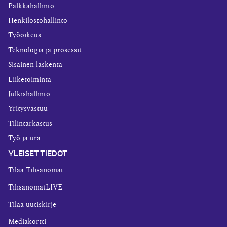
Palkkahallinto
Henkilöstöhallinto
Työoikeus
Teknologia ja prosessit
Sisäinen laskenta
Liiketoiminta
Julkishallinto
Yritysvastuu
Tilintarkastus
Työ ja ura
YLEISET TIEDOT
Tilaa Tilisanomat
TilisanomatLIVE
Tilaa uutiskirje
Mediakortti