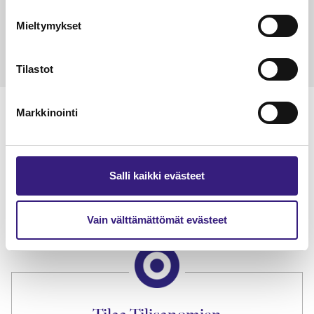
Petri Salomaa
Tarja An
15.5.2023
10 min
14.5.2021
Mieltymykset
Tilastot
Markkinointi
Lue Tilisanomien
Salli kaikki evästeet
näytenumero
TILAA TÄSTÄ
Vain välttämättömät evästeet