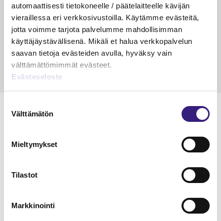
veloitus, kulujen edelleen­
automaattisesti tietokoneelle / päätelaitteelle kävijän
veloitus ja läpi­laskutus
vieraillessa eri verkkosivustoilla. Käytämme evästeitä,
jotta voimme tarjota palvelumme mahdollisimman
Petri Salomaa
Tarja An
käyttäjäystävällisenä. Mikäli et halua verkkopalvelun
15.5.2023
10 min
14.5.2021
saavan tietoja evästeiden avulla, hyväksy vain
välttämättömimmät evästeet.
Evästeseloste
Suostumuksen
Välttämätön
valinta
Lue Tilisanomien
Mieltymykset
näytenumero
Tilastot
TILAA TÄSTÄ
Markkinointi