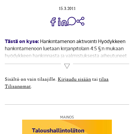
15.3.2011
Jaa Share on Facebook
Jaa Share on LinkedIn
Jaa WhatsApp-viestinä
Kopioi linkki
Tästä on kyse:
Hankintamenon aktivointi Hyödykkeen
hankintamenoon luetaan kirjanpitolain 4:5 §:n mukaan
hyödykkeen hankinnasta ja valmistuksesta aiheutuneet
muuttuvat menot. Valmiina ostetun hyödykkeen
Lue lisää
hankintameno saadaan yleensä lisäämällä ostohintaan
muut mahdolliset hankinnasta johtuvat välittömät
Sisältö on vain tilaajille.
Kirjaudu sisään
tai
tilaa
menot. Hankintameno voi perustua myös
Tilisanomat
.
tuotantokustannuksiin, joihin luetaan raaka-aineiden ja
tarvikkeiden...
MAINOS