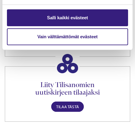
Salli kaikki evästeet
Tilaa Tilisanomien
lukuoikeus
Vain välttämättömät evästeet
TILAA TÄSTÄ
Liity Tilisanomien
uutiskirjeen tilaajaksi
TILAA TÄSTÄ