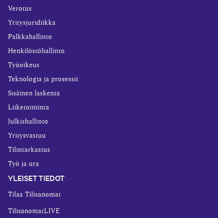
Verotus
Yritysjuridiikka
Palkkahallinto
Henkilöstöhallinto
Työoikeus
Teknologia ja prosessit
Sisäinen laskenta
Liiketoiminta
Julkishallinto
Yritysvastuu
Tilintarkastus
Työ ja ura
YLEISET TIEDOT
Tilaa Tilisanomat
TilisanomatLIVE