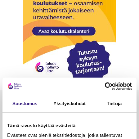
Luetuimmat
Suostumus
Yksityiskohdat
Tietoja
VEROTUS
TYÖOI
Kulu­veloitukset arvon­lisä­
Työa
Tämä sivusto käyttää evästeitä
verotuksessa – omien kulujen
kysy
Evästeet ovat pieniä tekstitiedostoja, jotka tallentuvat