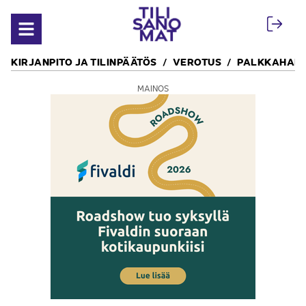
Siirry sisältöön
Avaa valikko
KIRJANPITO JA TILINPÄÄTÖS
VEROTUS
PALKKAHALL
MAINOS