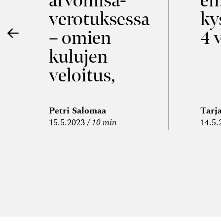
ö
arvon­lisä­
en
verotuksessa
ky
– omien
4 
kulujen
veloitus,
kulujen
edelleen­
Petri Salomaa
Tarj
15.5.2023
10 min
14.5.
veloitus ja
läpi­laskutus