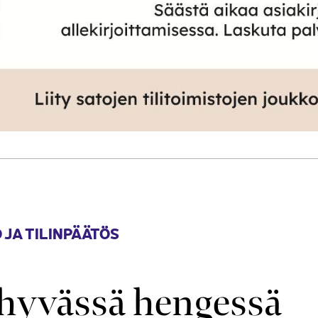
 JA TILINPÄÄTÖS
hyvässä hengessä