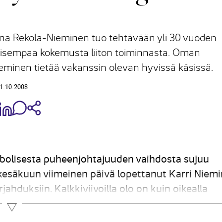
eena Rekola-Nieminen tuo tehtävään yli 30 vuoden
kaisempaa kokemusta liiton toiminnasta. Oman
eminen tietää vakanssin olevan hyvissä käsissä.
1.10.2008
aa Share on Facebook
Jaa Share on LinkedIn
Jaa WhatsApp-viestinä
Kopioi linkki
olisesta puheenjohtajuuden vaihdosta sujuu
esäkuun viimeinen päivä lopettanut Karri Niem
ahduksiin. Kalkkiviivoilla olo on kuin oikealla
at ovat kieltämättä haikeat. Kyseessä oli kerta
Lue lisää