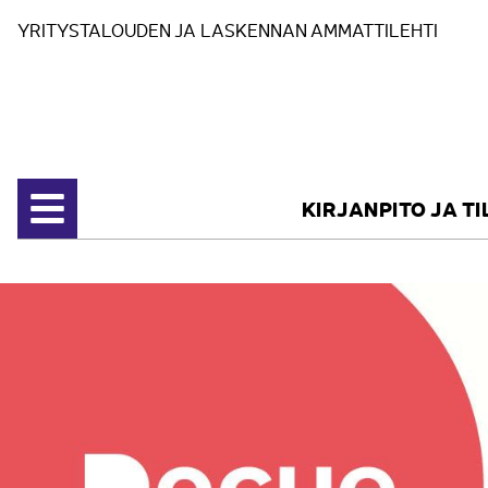
Siirry sisältöön
YRITYSTALOUDEN JA LASKENNAN AMMATTILEHTI
KIRJANPITO JA T
Avaa valikko