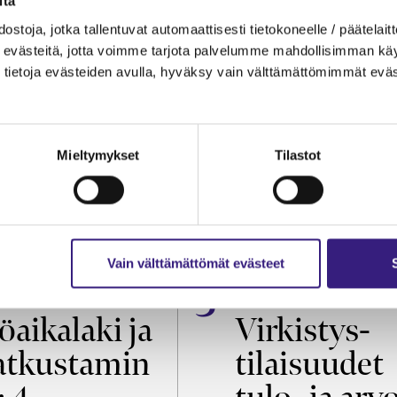
itä
ostoja, jotka tallentuvat automaattisesti tietokoneelle / päätelaitt
evästeitä, jotta voimme tarjota palvelumme mahdollisimman käytt
tietoja evästeiden avulla, hyväksy vain välttämättömimmät eväs
Mieltymykset
Tilastot
Vain välttämättömät evästeet
OIKEUS
VEROTUS
öaikalaki ja
Virkistys­
tkustamin
tilaisuudet