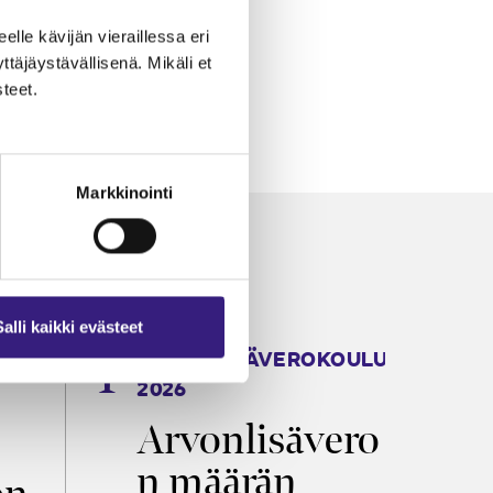
eelle kävijän vieraillessa eri
äjäystävällisenä. Mikäli et
teet.
Markkinointi
Salli kaikki evästeet
ARVONLISÄVEROKOULU
K
2026
T
Arvonlisävero
V
n määrän
p