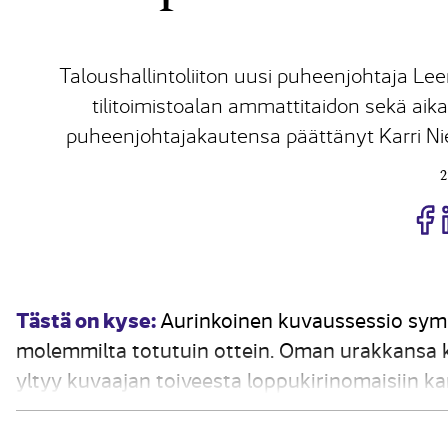
Taloushallintoliiton uusi puheenjohtaja L
tilitoimistoalan ammattitaidon sekä ai
puheenjohtajakautensa päättänyt Karri Ni
2
J
Tästä on kyse:
Aurinkoinen kuvaussessio symb
molemmilta totutuin ottein. Oman urakkansa k
yltyy kuvaajan toiveesta loppukirinomaisiin karj
urheilijalla suuren kilpailun jälkeen. – Tunnelm
kaikkiaan...