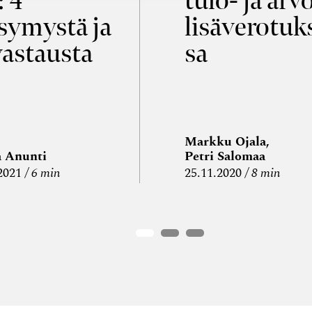
: 4
tulo- ja arv
symystä ja
lisäverotuk
vastausta
sa
Markku Ojala,
a Anunti
Petri Salomaa
2021
6 min
25.11.2020
8 min