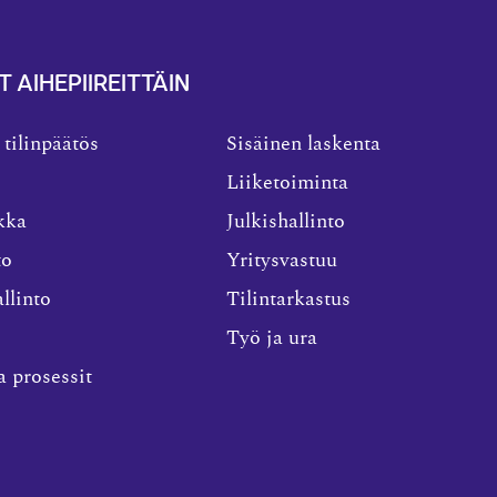
T AIHEPIIREITTÄIN
 tilinpäätös
Sisäinen laskenta
Liiketoiminta
kka
Julkishallinto
to
Yritysvastuu
llinto
Tilintarkastus
Työ ja ura
a prosessit