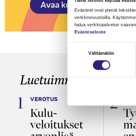
Tämä sivusto käyttää eväste
Evästeet ovat pieniä tekstitied
verkkosivustoilla. Käytämme 
halua verkkopalvelun saavan 
Evästeseloste
Suostumuksen
Välttämätön
valinta
Luetuimmat
VEROTUS
TYÖ
a
Kulu­
Ty
veloitukset
ma