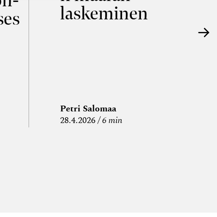
on­
laskeminen
ses
Petri Salomaa
P
28.4.2026
6 min
15