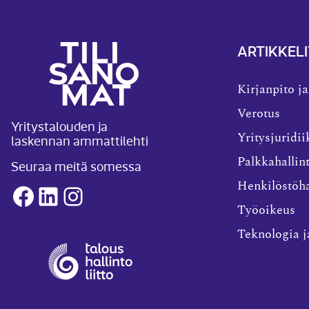
ARTIKKELI
Kirjanpito ja
Verotus
Yritystalouden ja
laskennan ammattilehti
Yritysjuridii
Palkkahallin
Seuraa meitä somessa
Henkilöstöha
Facebook
LinkedIn
Instagram
Työoikeus
Teknologia j