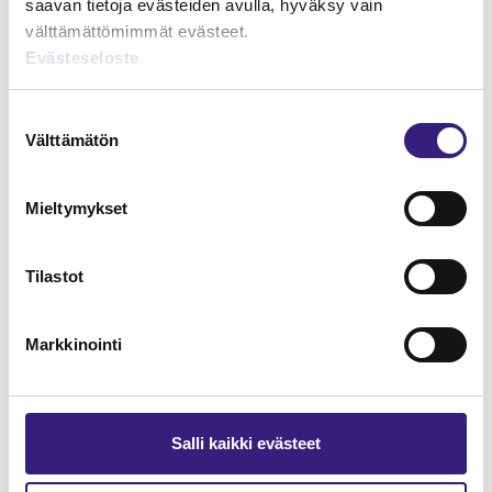
saavan tietoja evästeiden avulla, hyväksy vain
välttämättömimmät evästeet.
Evästeseloste
Lue Tilisanomien
Suostumuksen
näytenumero
Välttämätön
valinta
TILAA TÄSTÄ
Mieltymykset
Tilastot
Tilaa Tilisanomien
Markkinointi
lukuoikeus
TILAA TÄSTÄ
Salli kaikki evästeet