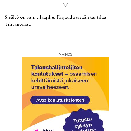
mitä Ruotsissa jo nyt on. Ylipitkä tai tosipitkä
Lue lisää
asuntolaina on yksi näistä asioista, joita nyt myös
Suomeen ollaan rantauttamassa. Ja...
Sisältö on vain tilaajille.
Kirjaudu sisään
tai
tilaa
Tilisanomat
.
MAINOS