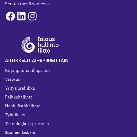
Seuraa meitä somessa
Facebook
LinkedIn
Instagram
ARTIKKELIT AIHEPIIREITTÄIN
Kirjanpito ja tilinpäätös
Verotus
Yritysjuridiikka
Palkkahallinto
Henkilöstöhallinto
Työoikeus
Teknologia ja prosessit
Sisäinen laskenta