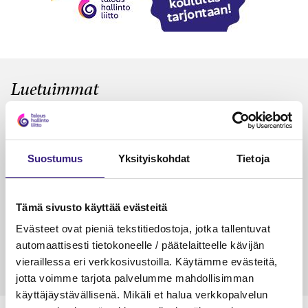
Luetuimmat
VEROTUS
TYÖOI
Kulu­veloitukset arvon­lisä­
Työa
verotuksessa – omien kulujen
kysy
Suostumus
Yksityiskohdat
Tietoja
veloitus, kulujen edelleen­
veloitus ja läpi­laskutus
Tämä sivusto käyttää evästeitä
Petri Salomaa
Tarja An
15.5.2023
10 min
14.5.2021
Evästeet ovat pieniä tekstitiedostoja, jotka tallentuvat
automaattisesti tietokoneelle / päätelaitteelle kävijän
vieraillessa eri verkkosivustoilla. Käytämme evästeitä,
jotta voimme tarjota palvelumme mahdollisimman
käyttäjäystävällisenä. Mikäli et halua verkkopalvelun