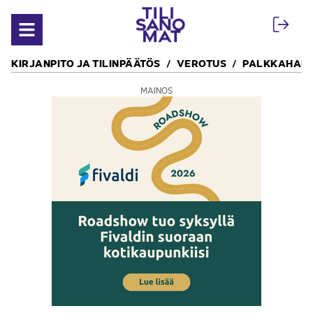
Siirry sisältöön
Avaa valikko
KIRJANPITO JA TILINPÄÄTÖS
VEROTUS
PALKKAHALL
MAINOS