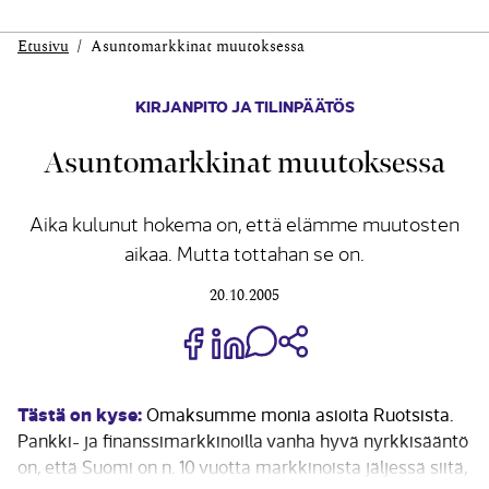
Etusivu
Asuntomarkkinat muutoksessa
KIRJANPITO JA TILINPÄÄTÖS
Asuntomarkkinat muutoksessa
Aika kulunut hokema on, että elämme muutosten
aikaa. Mutta tottahan se on.
20.10.2005
Jaa Share on Facebook
Jaa Share on LinkedIn
Jaa WhatsApp-viestinä
Kopioi linkki
Tästä on kyse:
Omaksumme monia asioita Ruotsista.
Pankki- ja finanssimarkkinoilla vanha hyvä nyrkkisääntö
on, että Suomi on n. 10 vuotta markkinoista jäljessä siitä,