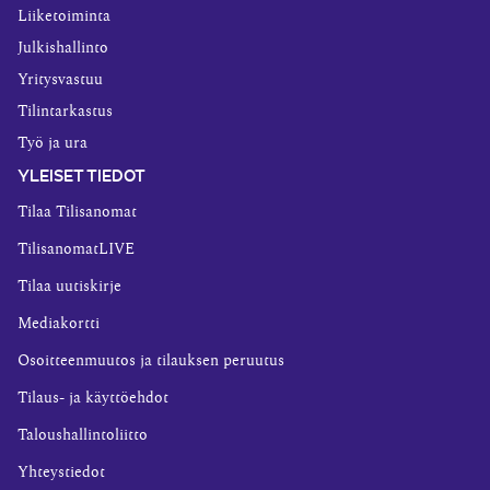
Liiketoiminta
Julkishallinto
Yritysvastuu
Tilintarkastus
Työ ja ura
YLEISET TIEDOT
Tilaa Tilisanomat
TilisanomatLIVE
Tilaa uutiskirje
Mediakortti
Osoitteenmuutos ja tilauksen peruutus
Tilaus- ja käyttöehdot
Taloushallintoliitto
Yhteystiedot