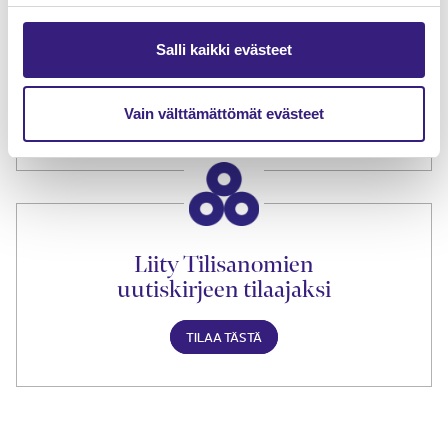
Tilaa Tilisanomien
Salli kaikki evästeet
lukuoikeus
Vain välttämättömät evästeet
TILAA TÄSTÄ
Liity Tilisanomien
uutiskirjeen tilaajaksi
TILAA TÄSTÄ