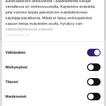
automaattisesti tietokoneelle / päätelaitteelle kävijän
veloitus ja läpi­laskutus
vieraillessa eri verkkosivustoilla. Käytämme evästeitä,
jotta voimme tarjota palvelumme mahdollisimman
Petri Salomaa
Tarja An
15.5.2023
10 min
14.5.2021
käyttäjäystävällisenä. Mikäli et halua verkkopalvelun
saavan tietoja evästeiden avulla, hyväksy vain
välttämättömimmät evästeet.
Evästeseloste
Suostumuksen
Välttämätön
valinta
Lue Tilisanomien
Mieltymykset
näytenumero
Tilastot
TILAA TÄSTÄ
Markkinointi