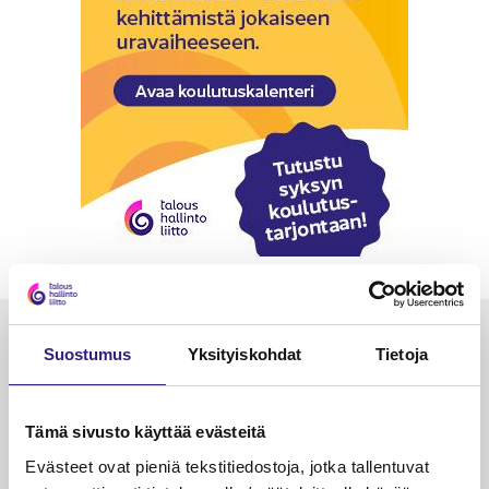
Luetuimmat
Suostumus
Yksityiskohdat
Tietoja
VEROTUS
TYÖOI
Kulu­veloitukset arvon­lisä­
Työa
Tämä sivusto käyttää evästeitä
verotuksessa – omien kulujen
kysy
Evästeet ovat pieniä tekstitiedostoja, jotka tallentuvat
veloitus, kulujen edelleen­