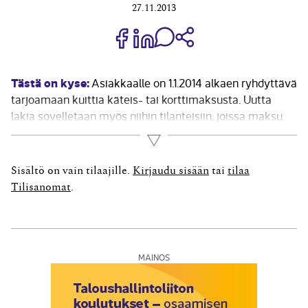
27.11.2013
Jaa Share on Facebook
Jaa Share on LinkedIn
Jaa WhatsApp-viestinä
Kopioi linkki
Tästä on kyse:
Asiakkaalle on 1.1.2014 alkaen ryhdyttävä
tarjoamaan kuittia käteis- tai korttimaksusta. Uutta
lakia sovelletaan myös niihin tilanteisiin, joissa maksu
tapahtuu esimerkiksi liikunta- tai lounasseteleillä taikka
Lue lisää
sähköisellä rahalla. Velvollisuutta kuitin tarjoamiseen ei
kuitenkaan ole tilanteissa, joissa maksu tapahtuu
Sisältö on vain tilaajille.
Kirjaudu sisään
tai
tilaa
verkkomaksuna, laskulla tai muissa...
Tilisanomat
.
MAINOS