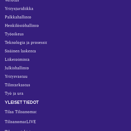
Verotus
Yritysjuridiikka
Palkkahallinto
Henkilöstöhallinto
Työoikeus
Teknologia ja prosessit
Sisäinen laskenta
Liiketoiminta
Julkishallinto
Yritysvastuu
Tilintarkastus
Työ ja ura
YLEISET TIEDOT
Tilaa Tilisanomat
TilisanomatLIVE