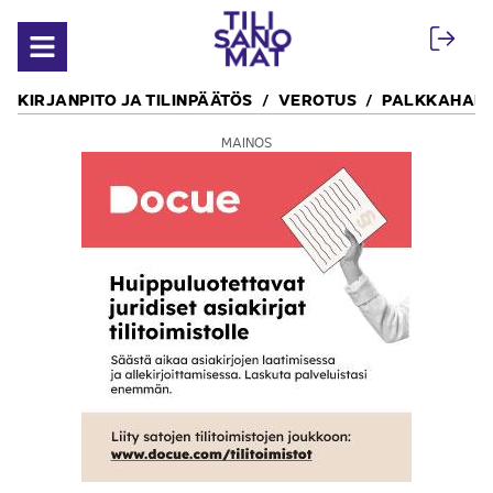
Siirry sisältöön
Avaa valikko
KIRJANPITO JA TILINPÄÄTÖS
VEROTUS
PALKKAHALL
MAINOS