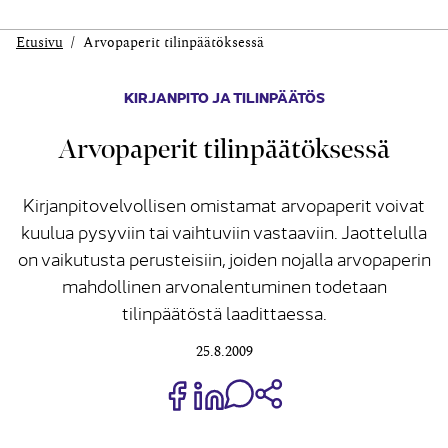
Etusivu
Arvopaperit tilinpäätöksessä
KIRJANPITO JA TILINPÄÄTÖS
Arvopaperit tilinpäätöksessä
Kirjanpitovelvollisen omistamat arvopaperit voivat
kuulua pysyviin tai vaihtuviin vastaaviin. Jaottelulla
on vaikutusta perusteisiin, joiden nojalla arvopaperin
mahdollinen arvonalentuminen todetaan
tilinpäätöstä laadittaessa.
25.8.2009
Jaa Share on Facebook
Jaa Share on LinkedIn
Jaa WhatsApp-viestinä
Kopioi linkki