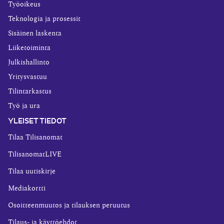
Työoikeus
Teknologia ja prosessit
Sisäinen laskenta
Liiketoiminta
Julkishallinto
Yritysvastuu
Tilintarkastus
Työ ja ura
YLEISET TIEDOT
Tilaa Tilisanomat
TilisanomatLIVE
Tilaa uutiskirje
Mediakortti
Osoitteenmuutos ja tilauksen peruutus
Tilaus- ja käyttöehdot