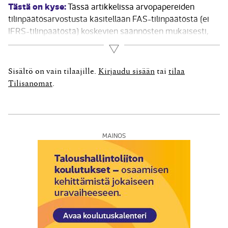
Tästä on kyse:
Tässä artikkelissa arvopapereiden
tilinpäätösarvostusta käsitellään FAS-tilinpäätöstä (ei
IFRS-tilinpäätöstä) koskevien säännösten mukaisesti,
IAS/IFRS-mää­räyksiä ei tarkastella. Arvopaperi
Lue lisää
pysyvänä vastaavana Jos arvopaperista odotetaan
saatavan tuloja useampana kuin yhtenä tilikautena, ne
Sisältö on vain tilaajille.
Kirjaudu sisään
tai
tilaa
esitetään pysyvien vastaavien erässä Sijoitukset.
Tilisanomat
.
Tällainen arvopaperi voi olla luonteeltaan reaali- tai
finanssisijoitus....
MAINOS