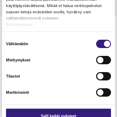
käyttäjäystävällisenä. Mikäli et halua verkkopalvelun
saavan tietoja evästeiden avulla, hyväksy vain
välttämättömimmät evästeet.
Evästeseloste
Suostumuksen
Lue Tilisanomien
Välttämätön
valinta
näytenumero
Mieltymykset
TILAA TÄSTÄ
Tilastot
Markkinointi
Tilaa Tilisanomien
lukuoikeus
Salli kaikki evästeet