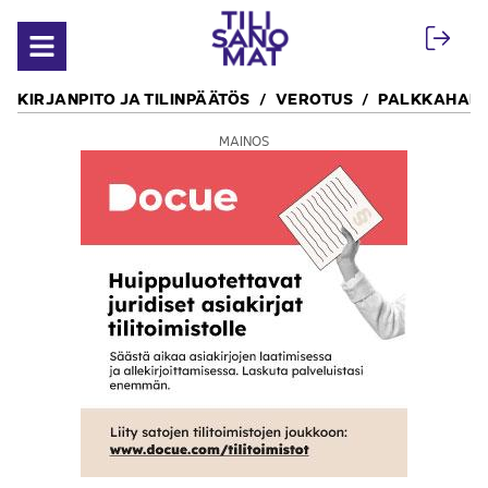
Siirry sisältöön
Avaa valikko
KIRJANPITO JA TILINPÄÄTÖS
VEROTUS
PALKKAHALL
MAINOS