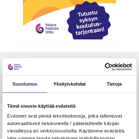
Luetuimmat
VEROTUS
TYÖOI
Suostumus
Yksityiskohdat
Tietoja
Kulu­veloitukset arvon­lisä­
Työa
verotuksessa – omien kulujen
kysy
veloitus, kulujen edelleen­
Tämä sivusto käyttää evästeitä
veloitus ja läpi­laskutus
Evästeet ovat pieniä tekstitiedostoja, jotka tallentuvat
Petri Salomaa
Tarja An
automaattisesti tietokoneelle / päätelaitteelle kävijän
15.5.2023
10 min
14.5.2021
vieraillessa eri verkkosivustoilla. Käytämme evästeitä,
jotta voimme tarjota palvelumme mahdollisimman