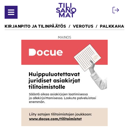
Siirry sisältöön
Avaa valikko
KIRJANPITO JA TILINPÄÄTÖS
VEROTUS
PALKKAHALL
MAINOS