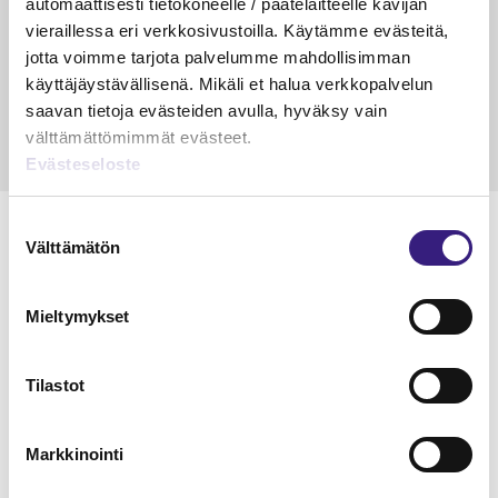
automaattisesti tietokoneelle / päätelaitteelle kävijän
veloitus ja läpi­laskutus
vieraillessa eri verkkosivustoilla. Käytämme evästeitä,
jotta voimme tarjota palvelumme mahdollisimman
Petri Salomaa
Tarja An
15.5.2023
10 min
14.5.2021
käyttäjäystävällisenä. Mikäli et halua verkkopalvelun
saavan tietoja evästeiden avulla, hyväksy vain
välttämättömimmät evästeet.
Evästeseloste
Suostumuksen
Välttämätön
valinta
Lue Tilisanomien
Mieltymykset
näytenumero
Tilastot
TILAA TÄSTÄ
Markkinointi