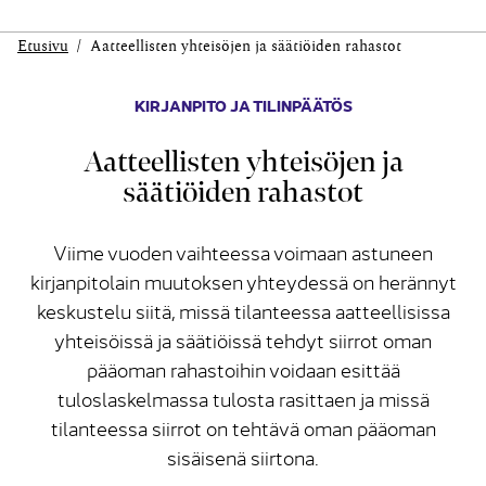
Etusivu
Aatteellisten yhteisöjen ja säätiöiden rahastot
KIRJANPITO JA TILINPÄÄTÖS
Aatteellisten yhteisöjen ja
säätiöiden rahastot
Viime vuoden vaihteessa voimaan astuneen
kirjanpitolain muutoksen yhteydessä on herännyt
keskustelu siitä, missä tilanteessa aatteellisissa
yhteisöissä ja säätiöissä tehdyt siirrot oman
pääoman rahastoihin voidaan esittää
tuloslaskelmassa tulosta rasittaen ja missä
tilanteessa siirrot on tehtävä oman pääoman
sisäisenä siirtona.