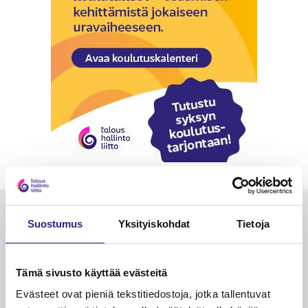
Luetuimmat
Suostumus
Yksityiskohdat
Tietoja
VEROTUS
TYÖOI
Kulu­veloitukset arvon­lisä­
Työa
Tämä sivusto käyttää evästeitä
verotuksessa – omien kulujen
kysy
Evästeet ovat pieniä tekstitiedostoja, jotka tallentuvat
veloitus, kulujen edelleen­