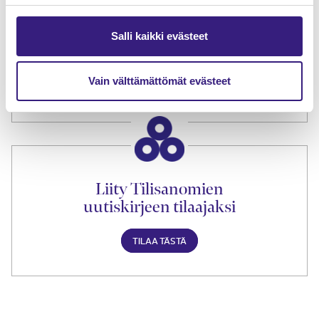
Tilaa Tilisanomien
Salli kaikki evästeet
lukuoikeus
Vain välttämättömät evästeet
TILAA TÄSTÄ
Liity Tilisanomien
uutiskirjeen tilaajaksi
TILAA TÄSTÄ