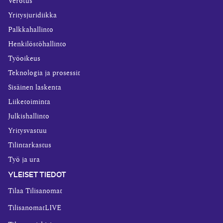
Verotus
Yritysjuridiikka
Palkkahallinto
Henkilöstöhallinto
Työoikeus
Teknologia ja prosessit
Sisäinen laskenta
Liiketoiminta
Julkishallinto
Yritysvastuu
Tilintarkastus
Työ ja ura
YLEISET TIEDOT
Tilaa Tilisanomat
TilisanomatLIVE