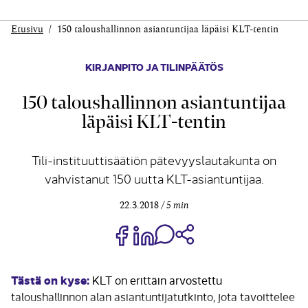
Etusivu
150 taloushallinnon asiantuntijaa läpäisi KLT-tentin
KIRJANPITO JA TILINPÄÄTÖS
150 taloushallinnon asiantuntijaa
läpäisi KLT-tentin
Tili-instituuttisäätiön pätevyyslautakunta on
vahvistanut 150 uutta KLT-asiantuntijaa.
22.3.2018
5 min
Jaa Share on Facebook
Jaa Share on LinkedIn
Jaa WhatsApp-viestinä
Kopioi linkki
Tästä on kyse:
KLT on erittäin arvostettu
taloushallinnon alan asiantuntijatutkinto, jota tavoittelee