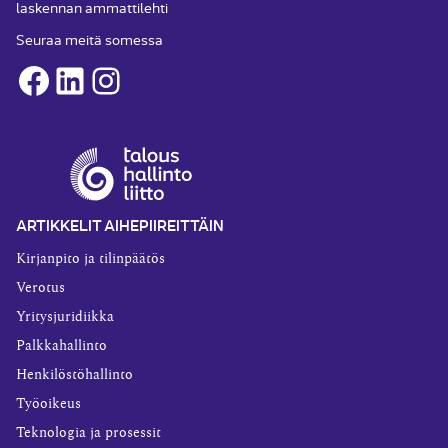
laskennan ammattilehti
Seuraa meitä somessa
Facebook
LinkedIn
Instagram
ARTIKKELIT AIHEPIIREITTÄIN
Kirjanpito ja tilinpäätös
Verotus
Yritysjuridiikka
Palkkahallinto
Henkilöstöhallinto
Työoikeus
Teknologia ja prosessit