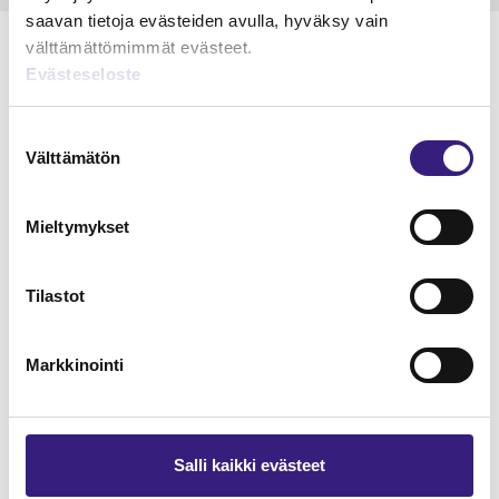
saavan tietoja evästeiden avulla, hyväksy vain
välttämättömimmät evästeet.
Evästeseloste
Lue Tilisanomien
Suostumuksen
näytenumero
Välttämätön
valinta
TILAA TÄSTÄ
Mieltymykset
Tilastot
Markkinointi
Tilaa Tilisanomien
lukuoikeus
TILAA TÄSTÄ
Salli kaikki evästeet