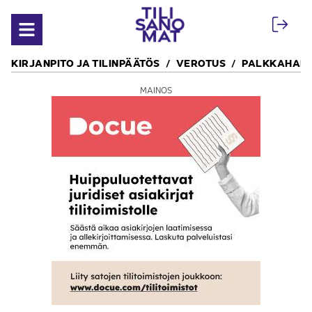
Siirry sisältöön
Avaa valikko
KIRJANPITO JA TILINPÄÄTÖS
VEROTUS
PALKKAHALL
MAINOS