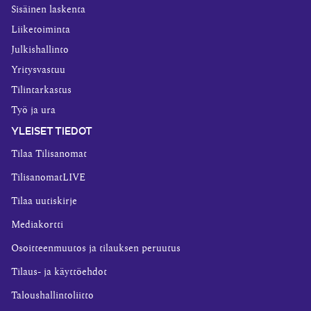
Sisäinen laskenta
Liiketoiminta
Julkishallinto
Yritysvastuu
Tilintarkastus
Työ ja ura
YLEISET TIEDOT
Tilaa Tilisanomat
TilisanomatLIVE
Tilaa uutiskirje
Mediakortti
Osoitteenmuutos ja tilauksen peruutus
Tilaus- ja käyttöehdot
Taloushallintoliitto