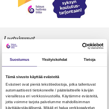
Luetuimmat
VEROTUS
TYÖOI
Kulu­veloitukset arvon­lisä­
Työa
Suostumus
Yksityiskohdat
Tietoja
verotuksessa – omien kulujen
kysy
veloitus, kulujen edelleen­
veloitus ja läpi­laskutus
Tämä sivusto käyttää evästeitä
Petri Salomaa
Tarja An
Evästeet ovat pieniä tekstitiedostoja, jotka tallentuvat
15.5.2023
10 min
14.5.2021
automaattisesti tietokoneelle / päätelaitteelle kävijän
vieraillessa eri verkkosivustoilla. Käytämme evästeitä,
jotta voimme tarjota palvelumme mahdollisimman
käyttäjäystävällisenä. Mikäli et halua verkkopalvelun