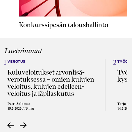
Konkurssipesän taloushallinto
Luetuimmat
VEROTUS
TYÖOI
Kulu­veloitukset arvon­lisä­
Työa
verotuksessa – omien kulujen
kysy
veloitus, kulujen edelleen­
veloitus ja läpi­laskutus
Petri Salomaa
Tarja An
15.5.2023
10 min
14.5.2021