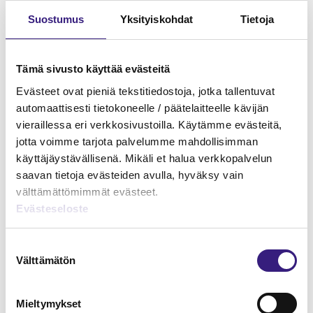
Suostumus
Yksityiskohdat
Tietoja
Tämä sivusto käyttää evästeitä
Evästeet ovat pieniä tekstitiedostoja, jotka tallentuvat
automaattisesti tietokoneelle / päätelaitteelle kävijän
vieraillessa eri verkkosivustoilla. Käytämme evästeitä,
jotta voimme tarjota palvelumme mahdollisimman
käyttäjäystävällisenä. Mikäli et halua verkkopalvelun
Verkkokauppa - kirjanpito ja
saavan tietoja evästeiden avulla, hyväksy vain
arvonlisäverotus
välttämättömimmät evästeet.
Evästeseloste
KIRJANPITO
Suostumuksen
Välttämätön
valinta
Mieltymykset