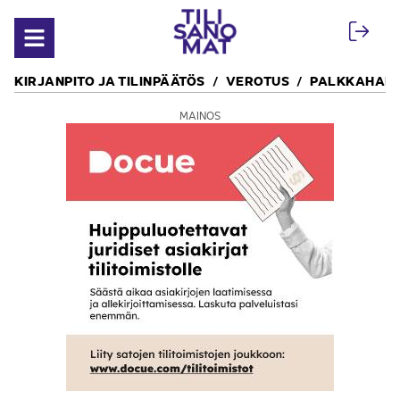
Siirry sisältöön
Avaa valikko
KIRJANPITO JA TILINPÄÄTÖS
VEROTUS
PALKKAHALL
MAINOS