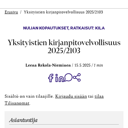
Etusivu
Yksityistien kirjanpito­velvollisuus 2025/2103
NUIJAN KOPAUTUKSET
,
RATKAISUT: KILA
Yksityistien kirjanpito­velvollisuus
2025/2103
Leena Rekola-Nieminen
15.5.2025
1 min
Jaa Share on Facebook
Jaa Share on LinkedIn
Jaa WhatsApp-viestinä
Kopioi linkki
Sisältö on vain tilaajille.
Kirjaudu sisään
tai
tilaa
Tilisanomat
.
Asiantuntija