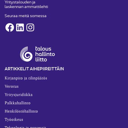
Yritystalouden ja
laskennan ammattilehti
Seuraa meitä somessa
Facebook
LinkedIn
Instagram
ARTIKKELIT AIHEPIIREITTÄIN
Kirjanpito ja tilinpäätös
Verotus
Yritysjuridiikka
Palkkahallinto
Henkilöstöhallinto
Työoikeus