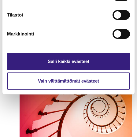
Tilastot
Markkinointi
Hankintameno kirjanpidossa ja
verotuksessa
Salli kaikki evästeet
YRITYKSEN ELINKAARI
Vain välttämättömät evästeet