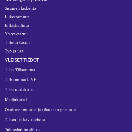
Teknologia ja prosessit
Sisäinen laskenta
Liiketoiminta
Julkishallinto
Yritysvastuu
Tilintarkastus
Työ ja ura
YLEISET TIEDOT
Tilaa Tilisanomat
TilisanomatLIVE
Tilaa uutiskirje
Mediakortti
Osoitteenmuutos ja tilauksen peruutus
Tilaus- ja käyttöehdot
Taloushallintoliitto