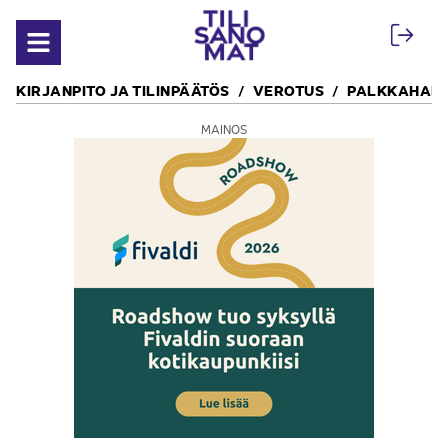
Siirry sisältöön
Avaa valikko
KIRJANPITO JA TILINPÄÄTÖS
VEROTUS
PALKKAHALL
MAINOS