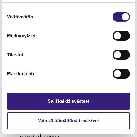
Suostumuksen
Verkkokauppa - kirjanpito ja
Välttämätön
valinta
arvonlisäverotus
KIRJANPITO
Mieltymykset
Tilastot
Markkinointi
Salli kaikki evästeet
Vain välttämättömät evästeet
Hankintameno kirjanpidossa ja
verotuksessa