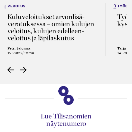
VEROTUS
TYÖOI
Kulu­veloitukset arvon­lisä­
Työa
verotuksessa – omien kulujen
kysy
veloitus, kulujen edelleen­
veloitus ja läpi­laskutus
Petri Salomaa
Tarja An
15.5.2023
10 min
14.5.2021
Lue Tilisanomien
näytenumero