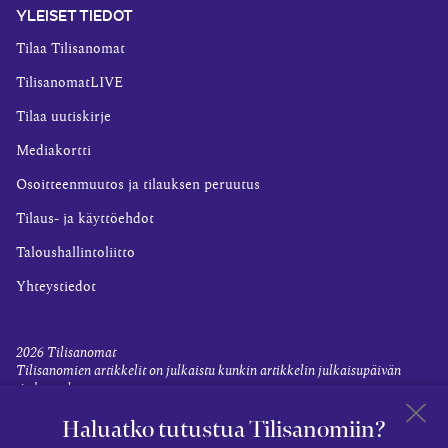
YLEISET TIEDOT
Tilaa Tilisanomat
TilisanomatLIVE
Tilaa uutiskirje
Mediakortti
Osoitteenmuutos ja tilauksen peruutus
Tilaus- ja käyttöehdot
Taloushallintoliitto
Yhteystiedot
2026
Tilisanomat
Tilisanomien artikkelit on julkaistu kunkin artikkelin julkaisupäivän
tiedon valossa.
Rekisteriseloste ja tietoja henkilötietojen käsittelytoimista
Haluatko tutustua Tilisanomiin?
Evästevalinnat