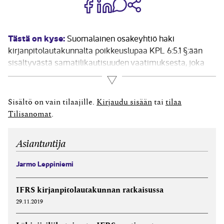
Jaa Share on Facebook
Jaa Share on LinkedIn
Jaa WhatsApp-viestinä
Kopioi linkki
Tästä on kyse:
Suomalainen osakeyhtiö haki
kirjanpitolautakunnalta poikkeuslupaa KPL 6:5.1 §:ään
sisältyvästä samatilikautisuuden vaatimuksesta, joka
koskee konsernitilinpäätökseen yhdisteltäviä
Lue lisää
suomalaisia tytäryrityksiä. Emoyhtiön tilikausi on
1.1.-31.12. ja huhtikuussa 2018 hankitun Tytäryrityksen B
Sisältö on vain tilaajille.
Kirjaudu sisään
tai
tilaa
tilikausi 1.7.–30.6. Hakija kertoi hakemuksessaan, että
Tilisanomat
.
Tytäryritys B:n integraatioprosessin suunnittelu ja
valmistelu aloitettiin...
Asiantuntija
Jarmo Leppiniemi
IFRS kirjanpitolautakunnan ratkaisussa
29.11.2019