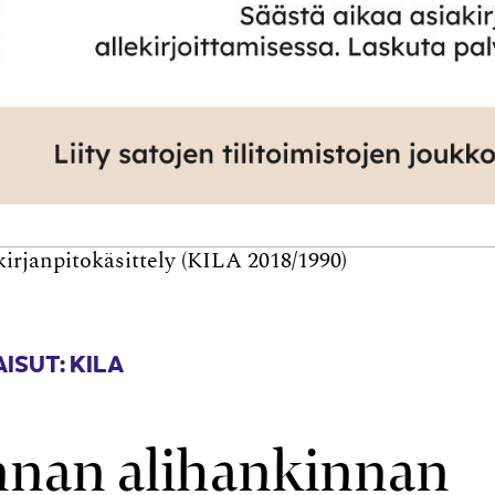
rjanpito­käsittely (KILA 2018/1990)
ISUT: KILA
nnan alihankinnan