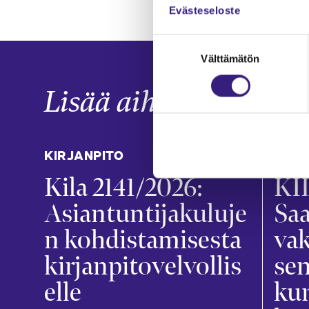
Evästeseloste
Suostumuksen
Välttämätön
valinta
Lisää aiheesta
KIRJANPITO
KIRJ
Kila 2141/2026:
KIL
Asiantuntijakuluje
Sa
n kohdistamisesta
va
kirjanpitovelvollis
sen
elle
ku