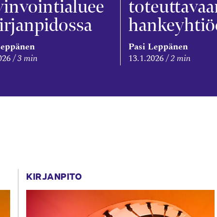
invointialuee
toteuttavaa
irjanpidossa
hankeyhti
Leppänen
Pasi Leppänen
026
3 min
13.1.2026
2 min
KIRJANPITO