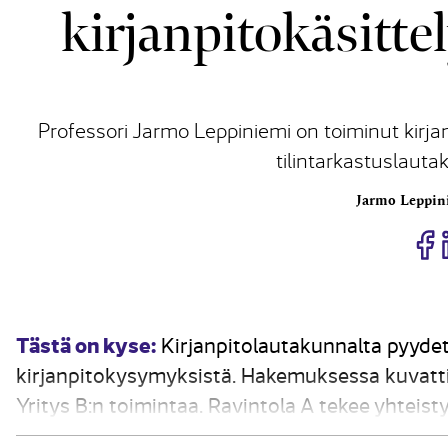
kirjanpito­käsitt
Professori Jarmo Leppiniemi on toiminut kirj
tilintarkastuslaut
Jarmo Leppin
J
Tästä on kyse:
Kirjanpitolautakunnalta pyydet
kirjanpitokysymyksistä. Hakemuksessa kuvatti
Yritys B:n toimintaa. Ravintola A tekee yhteist
hallinnassa. A on ulkoistanut keittiötoiminnan B: