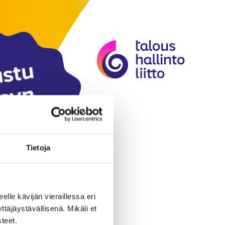
Tietoja
eelle kävijän vieraillessa eri
äjäystävällisenä. Mikäli et
teet.