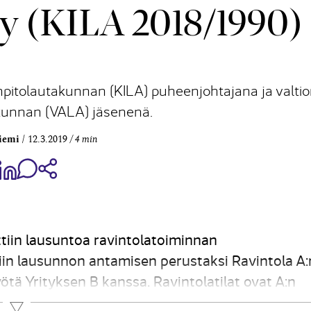
ely (KILA 2018/1990)
anpitolautakunnan (KILA) puheenjohtajana ja valti
akunnan (VALA) jäsenenä.
iemi
12.3.2019
4 min
aa Share on Facebook
Jaa Share on LinkedIn
Jaa WhatsApp-viestinä
Kopioi linkki
tiin lausuntoa ravintolatoiminnan
in lausunnon antamisen perustaksi Ravintola A:n
yötä Yrityksen B kanssa. Ravintolatilat ovat A:n
lle. Keittiö sijaitsee A:n ravintolatilassa. Ravint
Lue lisää