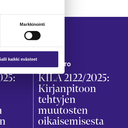
Markkinointi
Salli kaikki evästeet
KIRJANPITO
025:
KILA 2122/2025:
Kirjanpitoon
tehtyjen
n
muutosten
in
oikaisemisesta