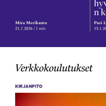
hyv
n k
Mira Merikanto
Pasi 
21.7.2026
1 min
13.1.2
Verkkokoulutukset
KIRJANPITO