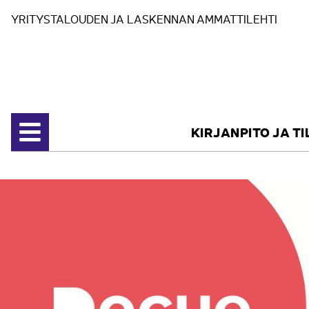
Siirry sisältöön
YRITYSTALOUDEN JA LASKENNAN AMMATTILEHTI
KIRJANPITO JA T
Avaa valikko