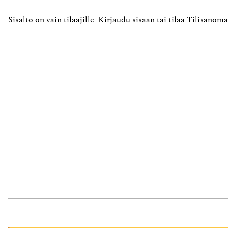
A palvelee kuluttajia:...
Sisältö on vain tilaajille.
Kirjaudu sisään
tai
tilaa Tilisanoma