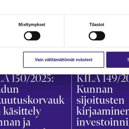
Mieltymykset
Tilastot
Vain välttämättömät evästeet
ANPITO
INVESTOINNIT
A 150/2025:
KILA 149/2
adun
Kunnan
kuutuskorvauk
sijoitusten
 käsittely
kirjaamine
nnan ja
investoinn