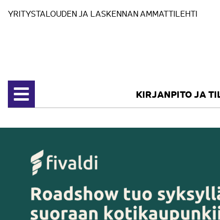
Siirry sisältöön
YRITYSTALOUDEN JA LASKENNAN AMMATTILEHTI
KIRJANPITO JA T
Avaa valikko