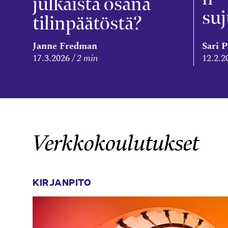
julkaista osana
suj
tilinpäätöstä?
Janne Fredman
Sari 
17.3.2026
2 min
12.2.2
Verkkokoulutukset
KIRJANPITO