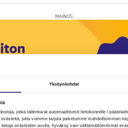
MAINOS
Yksityiskohdat
itä
ostoja, jotka tallentuvat automaattisesti tietokoneelle / päätelaitt
evästeitä, jotta voimme tarjota palvelumme mahdollisimman käytt
tietoja evästeiden avulla, hyväksy vain välttämättömimmät eväs