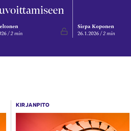
uvoittamiseen
Peltonen
Sirpa Koponen
Vapaasti luettavissa
026
2 min
26.1.2026
2 min
KIRJANPITO