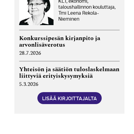
KLT, ekonomi,
taloushallinnon kouluttaja,
Tmi Leena Rekola-
Nieminen
Konkurssipesän kirjanpito ja
arvonlisäverotus
28.7.2026
Yhteisön ja säätiön tuloslaskelmaan
liittyviä erityiskysymyksiä
5.3.2026
LISÄÄ KIRJOITTAJALTA