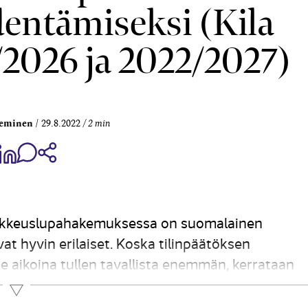
dentämiseksi (Kila
/2026 ja 2022/2027)
ieminen
29.8.2022
2 min
aa Share on Facebook
Jaa Share on LinkedIn
Jaa WhatsApp-viestinä
Kopioi linkki
oikkeuslupahakemuksessa on suomalainen
at hyvin erilaiset. Koska tilinpäätöksen
 aikoina tullen tavallista enemmän, kerrataan
aikaa: Kirjanpitolain (1336/1997, jäljempänä myös
Lue lisää