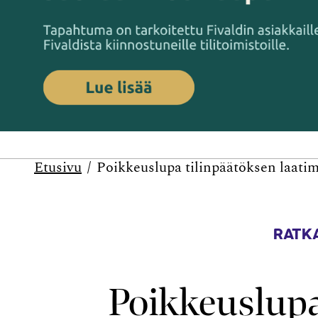
Etusivu
Poikkeuslupa tilinpäätöksen laatimi
RATKA
Poikkeuslupa