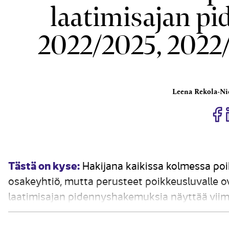
laatimisajan pi
2022/2025, 2022
Leena Rekola-N
J
Tästä on kyse:
Hakijana kaikissa kolmessa p
osakeyhtiö, mutta perusteet poikkeusluvalle ov
laatimisajan pidennyshakemuksia näyttää viime
ensin periaatteet, joilla Kila voi myöntää jatko
KPL) 3:6 §:n mukaan tilinpäätös...