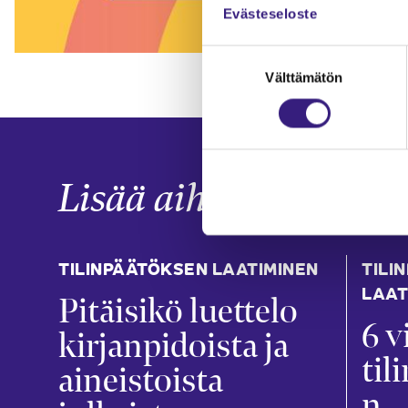
Evästeseloste
Suostumuksen
Välttämätön
valinta
Lisää aiheesta
TILINPÄÄTÖKSEN LAATIMINEN
TILI
LAAT
Pitäisikö luettelo
6 v
kirjanpidoista ja
til
aineistoista
n