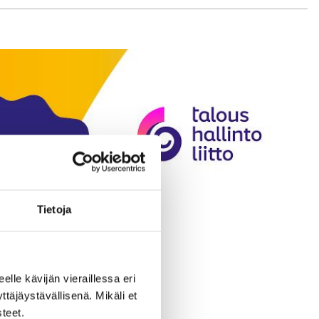
Tietoja
eelle kävijän vieraillessa eri
äjäystävällisenä. Mikäli et
teet.