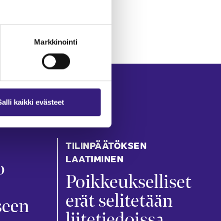
Markkinointi
Salli kaikki evästeet
TILINPÄÄTÖKSEN
LAATIMINEN
o
Poikkeukselliset
erät selitetään
seen
liitetiedoissa