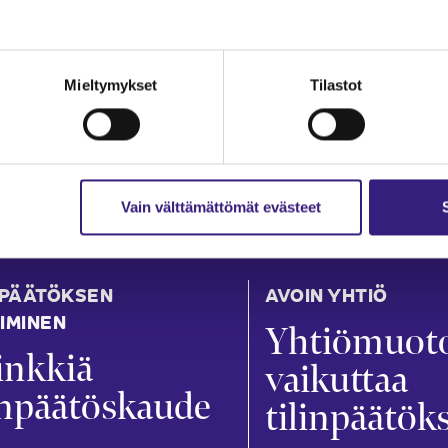
Mieltymykset
Tilastot
Vain välttämättömät evästeet
NPÄÄTÖKSEN
AVOIN YHTIÖ
IMINEN
Yhtiömuot
inkkiä
vaikuttaa
inpäätöskaude
tilinpäätök