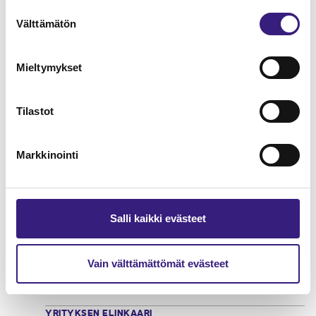
Verkkokauppa - kirjanpito ja
Suostumuksen
arvonlisäverotus
Välttämätön
valinta
KIRJANPITO
Mieltymykset
Tilastot
Markkinointi
Salli kaikki evästeet
Vain välttämättömät evästeet
Hankintameno kirjanpidossa ja
verotuksessa
YRITYKSEN ELINKAARI