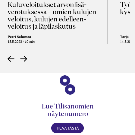
Kulu­veloitukset arvon­lisä­
Työa
verotuksessa – omien kulujen
kysy
veloitus, kulujen edelleen­
veloitus ja läpi­laskutus
Petri Salomaa
Tarja An
15.5.2023
10 min
14.5.2021
Lue Tilisanomien
näytenumero
TILAA TÄSTÄ