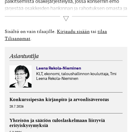
palkitsemista osakejärjestelyllä, jossa konsernin emo
järjestää osakkeiden hankinnan ja rahoituksen omasta ja
tytäryhtiöidensä puolesta. Varsinaisen osakkeiden
Lue lisää
hankinnan hoitaa ulkopuolinen taho, jonka kanssa
emoyhtiöllä on sopimus ja joka luovuttaa osakkeet
Sisältö on vain tilaajille.
Kirjaudu sisään
tai
tilaa
suoraan työntekijöille. Siten osakkeet eivät kierrä yhtiön
Tilisanomat
.
kautta....
Asiantuntija
Leena Rekola-Nieminen
KLT, ekonomi, taloushallinnon kouluttaja, Tmi
Leena Rekola-Nieminen
Konkurssipesän kirjanpito ja arvonlisäverotus
28.7.2026
Yhteisön ja säätiön tuloslaskelmaan liittyviä
erityiskysymyksiä