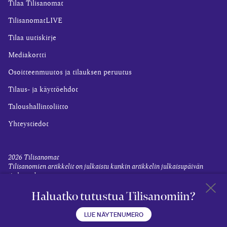
Tilaa Tilisanomat
TilisanomatLIVE
Tilaa uutiskirje
Mediakortti
Osoitteenmuutos ja tilauksen peruutus
Tilaus- ja käyttöehdot
Taloushallintoliitto
Yhteystiedot
2026
Tilisanomat
Tilisanomien artikkelit on julkaistu kunkin artikkelin julkaisupäivän
tiedon valossa.
Rekisteriseloste ja tietoja henkilötietojen käsittelytoimista
Haluatko tutustua Tilisanomiin?
Evästevalinnat
Takaisin 
LUE NÄYTENUMERO