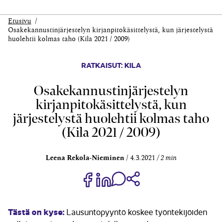
Etusivu
Osakekannustinjärjestelyn kirjanpitokäsittelystä, kun järjestelystä
huolehtii kolmas taho (Kila 2021 / 2009)
RATKAISUT: KILA
Osakekannustinjärjestelyn
kirjanpitokäsittelystä, kun
järjestelystä huolehtii kolmas taho
(Kila 2021 / 2009)
Leena Rekola-Nieminen
4.3.2021
2 min
Jaa Share on Facebook
Jaa Share on LinkedIn
Jaa WhatsApp-viestinä
Kopioi linkki
Tästä on kyse:
Lausuntopyyntö koskee työntekijöiden