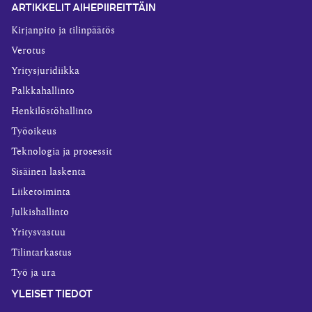
ARTIKKELIT AIHEPIIREITTÄIN
Kirjanpito ja tilinpäätös
Verotus
Yritysjuridiikka
Palkkahallinto
Henkilöstöhallinto
Työoikeus
Teknologia ja prosessit
Sisäinen laskenta
Liiketoiminta
Julkishallinto
Yritysvastuu
Tilintarkastus
Työ ja ura
YLEISET TIEDOT