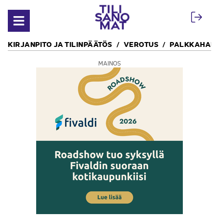
Siirry sisältöön
Avaa valikko
KIRJANPITO JA TILINPÄÄTÖS
VEROTUS
PALKKAHALL
MAINOS