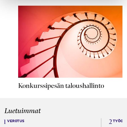
Konkurssipesän taloushallinto
Luetuimmat
VEROTUS
TYÖOI