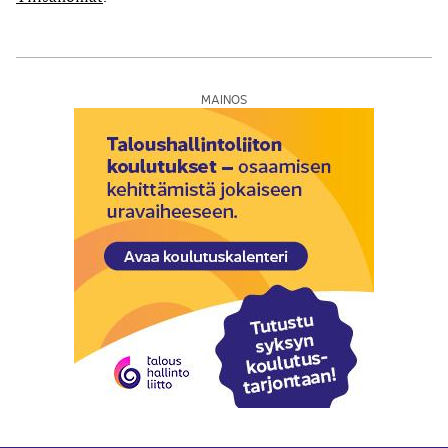
Tämän lausunnon tarkoituksena on ohjeistaa
ravitsemisyrityksiä toteumaperusteista rajoitusta
koskevan kirjanpidollisen vertailun...
MAINOS