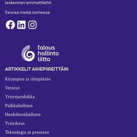
laskennan ammattilehti
Seuraa meitä somessa
Facebook
LinkedIn
Instagram
ARTIKKELIT AIHEPIIREITTÄIN
Kirjanpito ja tilinpäätös
Verotus
Yritysjuridiikka
Palkkahallinto
Henkilöstöhallinto
Työoikeus
Teknologia ja prosessit