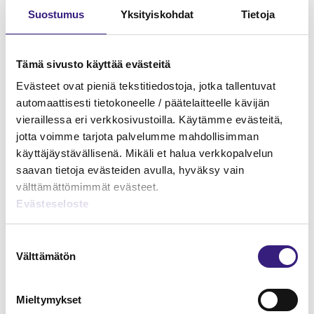
Suostumus
Yksityiskohdat
Tietoja
Tämä sivusto käyttää evästeitä
Evästeet ovat pieniä tekstitiedostoja, jotka tallentuvat
automaattisesti tietokoneelle / päätelaitteelle kävijän
vieraillessa eri verkkosivustoilla. Käytämme evästeitä,
jotta voimme tarjota palvelumme mahdollisimman
käyttäjäystävällisenä. Mikäli et halua verkkopalvelun
saavan tietoja evästeiden avulla, hyväksy vain
välttämättömimmät evästeet.
Evästeseloste
Tilinpäätöksen suuri tietopaketti
Suostumuksen
Välttämätön
HUOLTOVARMUUS JA VARAUTUMINEN
valinta
Mieltymykset