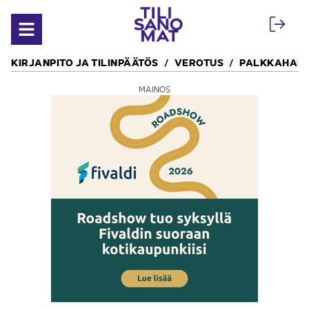
Siirry sisältöön
Avaa valikko
KIRJANPITO JA TILINPÄÄTÖS
VEROTUS
PALKKAHALL
MAINOS