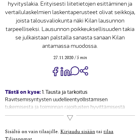
hyvityslakia. Erityisesti liitetietojen esittäminen ja
vertailulaskelmien laskentaperusteet olivat seikkoja,
joista talousvaliokunta näki Kilan lausunnon
tarpeelliseksi. Lausunnon poikkeuksellisuuden takia
se julkaistaan palstalla sanasta sanaan Kilan
antamassa muodossa.
27.11.2020
5 min
Jaa Share on Facebook
Jaa Share on LinkedIn
Jaa WhatsApp-viestinä
Kopioi linkki
Tästä on kyse:
1. Tausta ja tarkoitus
Ravitsemisyritysten uudelleentyöllistämisen
tukemisesta ja toiminnan rajoitusten hyvittämisestä
annetun lain (403/2020; jäljempänä ”hyvityslaki”) nojalla
Lue lisää
ravitsemisyrityksellä on oikeus saada Suomen valtiolta
kohtuullinen hyvitys asiakastilansa
Sisältö on vain tilaajille.
Kirjaudu sisään
tai
tilaa
kiinnipitovelvoitteesta rajoituskaudella 4.4.–31.5.2020.
Tilisanomat
.