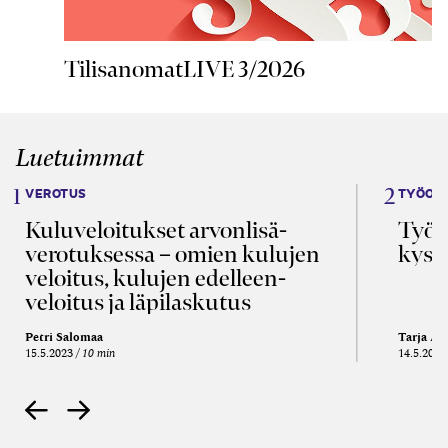
TilisanomatLIVE 3/2026
Luetuimmat
VEROTUS
TYÖOI
Kulu­veloitukset arvon­lisä­
Työa
verotuksessa – omien kulujen
kysy
veloitus, kulujen edelleen­
veloitus ja läpi­laskutus
Petri Salomaa
Tarja An
15.5.2023
10 min
14.5.2021