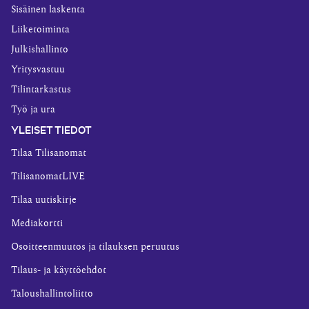
Sisäinen laskenta
Liiketoiminta
Julkishallinto
Yritysvastuu
Tilintarkastus
Työ ja ura
YLEISET TIEDOT
Tilaa Tilisanomat
TilisanomatLIVE
Tilaa uutiskirje
Mediakortti
Osoitteenmuutos ja tilauksen peruutus
Tilaus- ja käyttöehdot
Taloushallintoliitto