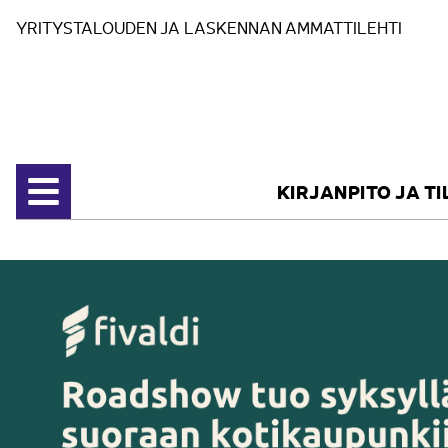
Siirry sisältöön
YRITYSTALOUDEN JA LASKENNAN AMMATTILEHTI
KIRJANPITO JA T
Avaa valikko