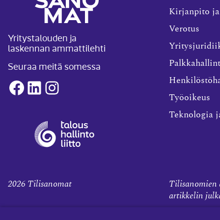
Kirjanpito ja
Verotus
Yritystalouden ja
laskennan ammattilehti
Yritysjuridii
Palkkahallin
Seuraa meitä somessa
Henkilöstöha
Facebook
LinkedIn
Instagram
Työoikeus
Teknologia j
2026
Tilisanomat
Tilisanomien a
artikkelin jul