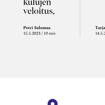
kulujen
veloitus,
kulujen
edelleen­
Petri Salomaa
Tarj
15.5.2023
10 min
14.5.
veloitus ja
läpi­laskutus