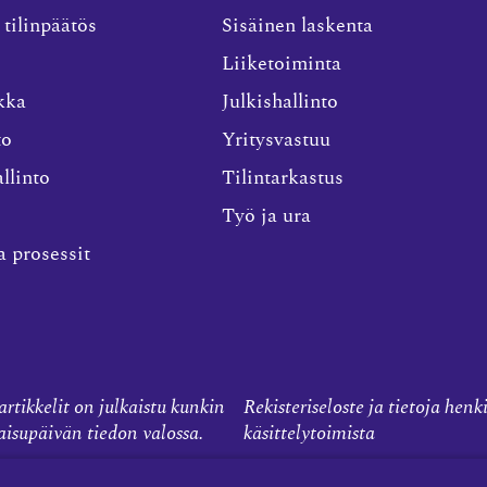
 tilinpäätös
Sisäinen laskenta
Liiketoiminta
kka
Julkishallinto
to
Yritysvastuu
llinto
Tilintarkastus
Työ ja ura
a prosessit
rtikkelit on julkaistu kunkin
Rekisteriseloste ja tietoja henk
kaisupäivän tiedon valossa.
käsittelytoimista