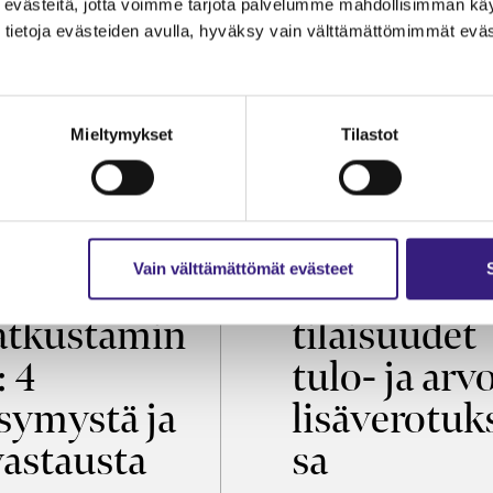
evästeitä, jotta voimme tarjota palvelumme mahdollisimman käytt
tietoja evästeiden avulla, hyväksy vain välttämättömimmät eväs
Mieltymykset
Tilastot
OIKEUS
VEROTUS
Vain välttämättömät evästeet
öaikalaki ja
Virkistys­
tkustamin
tilaisuudet
: 4
tulo- ja arv
symystä ja
lisäverotuk
vastausta
sa