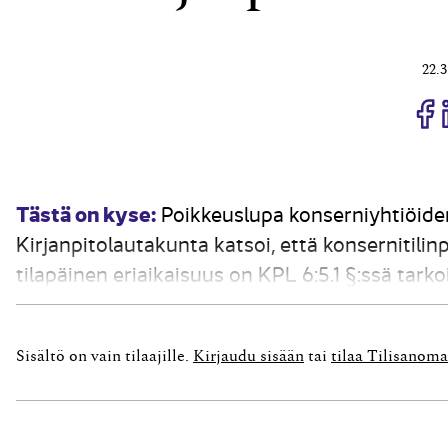
22.3
J
Tästä on kyse:
Poikkeuslupa konserniyhtiöide
Kirjanpitolautakunta katsoi, että konsernitilin
tilapäinen eriaikaisuus on KPL 6:5.1 §:ssä tarko
tilikaudelta saadaan laatia konsernitilinpäätö
ole toimivaltaa myöntää pysyvää poikkeusta...
Sisältö on vain tilaajille.
Kirjaudu sisään
tai
tilaa Tilisanoma