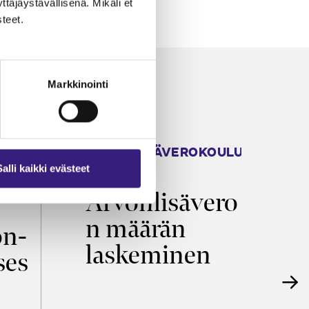
äjäystävällisenä. Mikäli et
teet.
Markkinointi
ARVONLISÄVEROKOULU
K
2026
T
Salli kaikki evästeet
Arvonlisävero
V
n määrän
p
on­
laskeminen
ses