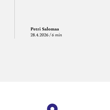
Petri Salomaa
P
28.4.2026
6 min
15