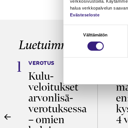
verkkosivustoilla. Käytämme 
halua verkkopalvelun saavan 
Evästeseloste
Suostumuksen
Välttämätön
valinta
Luetuimmat
VEROTUS
TYÖ
a
Kulu­
Ty
veloitukset
ma
ö
arvon­lisä­
en
verotuksessa
ky
– omien
4 