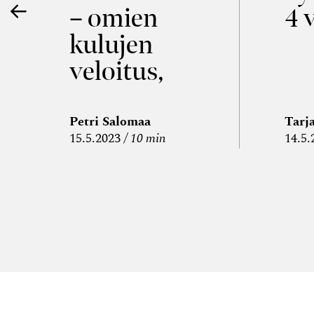
– omien
4 
kulujen
veloitus,
kulujen
edelleen­
Petri Salomaa
Tarj
15.5.2023
10 min
14.5.
veloitus ja
läpi­laskutus