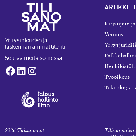
ARTIKKELI
Kirjanpito ja
Verotus
Yritystalouden ja
laskennan ammattilehti
Yritysjuridii
Palkkahallin
Seuraa meitä somessa
Henkilöstöha
Facebook
LinkedIn
Instagram
Työoikeus
Teknologia j
2026
Tilisanomat
Tilisanomien a