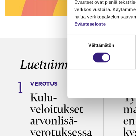
Evästeet ovat pieniä tekstitied
verkkosivustoilla. Käytämme 
halua verkkopalvelun saavan 
Evästeseloste
Suostumuksen
Välttämätön
valinta
Luetuimmat
VEROTUS
TYÖ
a
Kulu­
Ty
veloitukset
ma
ö
arvon­lisä­
en
verotuksessa
ky