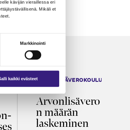
eelle kävijän vieraillessa eri
äjäystävällisenä. Mikäli et
teet.
Markkinointi
ARVONLISÄVEROKOULU
K
Salli kaikki evästeet
2026
T
Arvonlisävero
V
n määrän
p
on­
laskeminen
ses