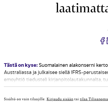
laatimatt
J
Tästä on kyse:
Suomalainen alakonserni kertoi
Australiassa ja julkaisee siellä IFRS-perustai
emoyhtiö tiedusteli kirjanpitolautakunnalta, tul
se pyysi lausuntoa perusteista jättää tytäryht
Kirjanpitolautakunta totesi, että mahdollisuus 
Sisältö on vain tilaajille.
Kirjaudu sisään
tai
tilaa Tilisanoma