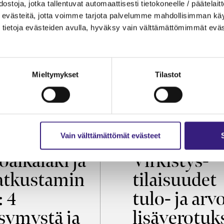
ostoja, jotka tallentuvat automaattisesti tietokoneelle / päätelaitt
evästeitä, jotta voimme tarjota palvelumme mahdollisimman käytt
tietoja evästeiden avulla, hyväksy vain välttämättömimmät eväs
Mieltymykset
Tilastot
OIKEUS
VEROTUS
Vain välttämättömät evästeet
öaikalaki ja
Virkistys­
tkustamin
tilaisuudet
: 4
tulo- ja arv
symystä ja
lisäverotuk