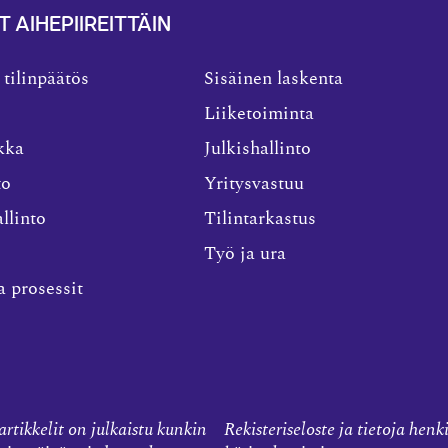
T AIHEPIIREITTÄIN
 tilinpäätös
Sisäinen laskenta
Liiketoiminta
kka
Julkishallinto
to
Yritysvastuu
llinto
Tilintarkastus
Työ ja ura
a prosessit
rtikkelit on julkaistu kunkin
Rekisteriseloste ja tietoja henk