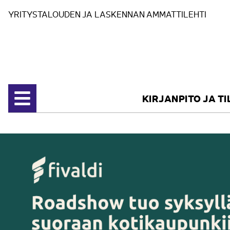
Siirry sisältöön
YRITYSTALOUDEN JA LASKENNAN AMMATTILEHTI
KIRJANPITO JA T
Avaa valikko