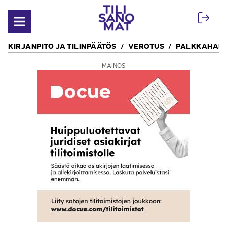
Siirry sisältöön
Avaa valikko
KIRJANPITO JA TILINPÄÄTÖS
VEROTUS
PALKKAHALL
MAINOS