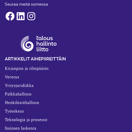
Seuraa meitä somessa
Facebook
LinkedIn
Instagram
ARTIKKELIT AIHEPIIREITTÄIN
Kirjanpito ja tilinpäätös
Verotus
Yritysjuridiikka
Palkkahallinto
Henkilöstöhallinto
Työoikeus
Teknologia ja prosessit
Sisäinen laskenta