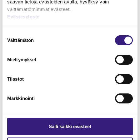
saavan tietoja evästeiden avulla, hyväksy vain
välttämättömimmät evästeet.
Evästeseloste
Lue Tilisanomien
Suostumuksen
näytenumero
Välttämätön
valinta
TILAA TÄSTÄ
Mieltymykset
Tilastot
Tilaa Tilisanomien
Markkinointi
lukuoikeus
TILAA TÄSTÄ
Salli kaikki evästeet