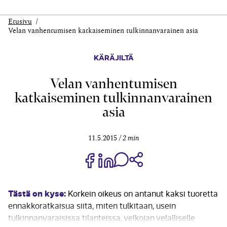
Etusivu
Velan vanhentumisen katkaiseminen tulkinnanvarainen asia
KÄRÄJILTÄ
Velan vanhentumisen
katkaiseminen tulkinnanvarainen
asia
11.5.2015
2 min
Jaa Share on Facebook
Jaa Share on LinkedIn
Jaa WhatsApp-viestinä
Kopioi linkki
Tästä on kyse:
Korkein oikeus on antanut kaksi tuoretta
ennakkoratkaisua siitä, miten tulkitaan, usein
tulkinnanvaraisissa tilanteissa, velkojan velalliselle