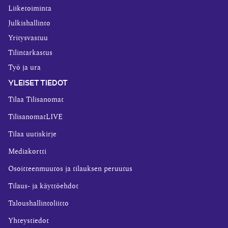
Liiketoiminta
Julkishallinto
Yritysvastuu
Tilintarkastus
Työ ja ura
YLEISET TIEDOT
Tilaa Tilisanomat
TilisanomatLIVE
Tilaa uutiskirje
Mediakortti
Osoitteenmuutos ja tilauksen peruutus
Tilaus- ja käyttöehdot
Taloushallintoliitto
Yhteystiedot