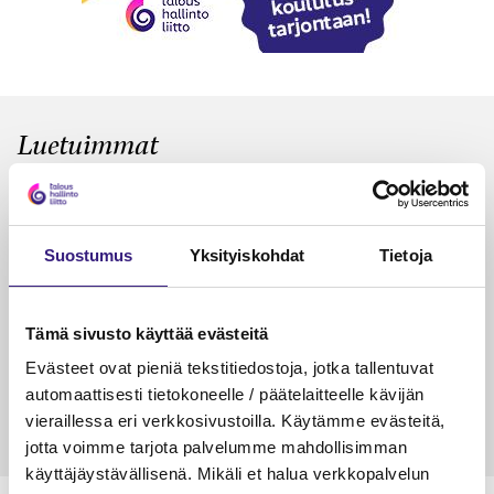
Luetuimmat
VEROTUS
TYÖOI
Kulu­veloitukset arvon­lisä­
Työa
verotuksessa – omien kulujen
kysy
Suostumus
Yksityiskohdat
Tietoja
veloitus, kulujen edelleen­
veloitus ja läpi­laskutus
Tämä sivusto käyttää evästeitä
Petri Salomaa
Tarja An
15.5.2023
10 min
14.5.2021
Evästeet ovat pieniä tekstitiedostoja, jotka tallentuvat
automaattisesti tietokoneelle / päätelaitteelle kävijän
vieraillessa eri verkkosivustoilla. Käytämme evästeitä,
jotta voimme tarjota palvelumme mahdollisimman
käyttäjäystävällisenä. Mikäli et halua verkkopalvelun