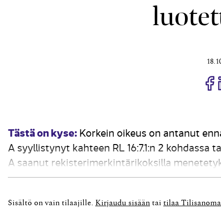
luote
18.1
J
Tästä on kyse:
Korkein oikeus on antanut ennak
A syyllistynyt kahteen RL 16:7.1:n 2 kohdassa ta
A saanut rekisterimerkintärikoksilla menetetyk
aiheuttaakseen oikeudellisesti merkityksellise
Sisältö on vain tilaajille.
Kirjaudu sisään
tai
tilaa Tilisanoma