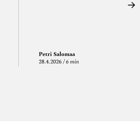
Petri Salomaa
P
28.4.2026
6 min
15