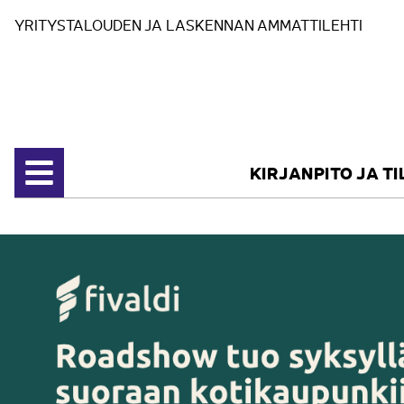
Siirry sisältöön
YRITYSTALOUDEN JA LASKENNAN AMMATTILEHTI
KIRJANPITO JA T
Avaa valikko