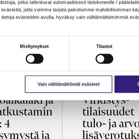
ostoja, jotka tallentuvat automaattisesti tietokoneelle / päätelaitt
evästeitä, jotta voimme tarjota palvelumme mahdollisimman käytt
tietoja evästeiden avulla, hyväksy vain välttämättömimmät eväs
Mieltymykset
Tilastot
OIKEUS
VEROTUS
Vain välttämättömät evästeet
öaikalaki ja
Virkistys­
tkustamin
tilaisuudet
: 4
tulo- ja arv
symystä ja
lisäverotuk