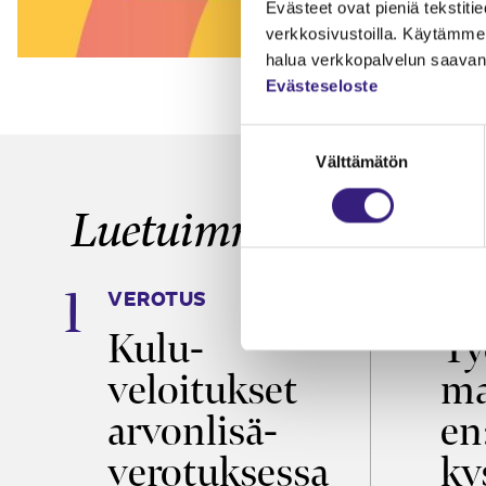
Evästeet ovat pieniä tekstitied
verkkosivustoilla. Käytämme 
halua verkkopalvelun saavan 
Evästeseloste
Suostumuksen
Välttämätön
valinta
Luetuimmat
VEROTUS
TYÖ
a
Kulu­
Ty
veloitukset
ma
ö
arvon­lisä­
en
verotuksessa
ky