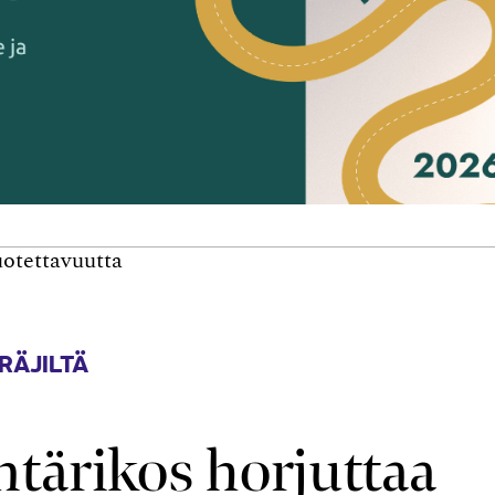
uotettavuutta
RÄJILTÄ
ntärikos horjuttaa