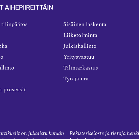
T AIHEPIIREITTÄIN
 tilinpäätös
Sisäinen laskenta
Liiketoiminta
kka
Julkishallinto
to
Yritysvastuu
llinto
Tilintarkastus
Työ ja ura
a prosessit
rtikkelit on julkaistu kunkin
Rekisteriseloste ja tietoja henk