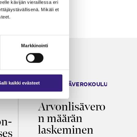
eelle kävijän vieraillessa eri
äjäystävällisenä. Mikäli et
teet.
Markkinointi
ARVONLISÄVEROKOULU
K
Salli kaikki evästeet
2026
T
Arvonlisävero
V
n määrän
p
on­
laskeminen
ses