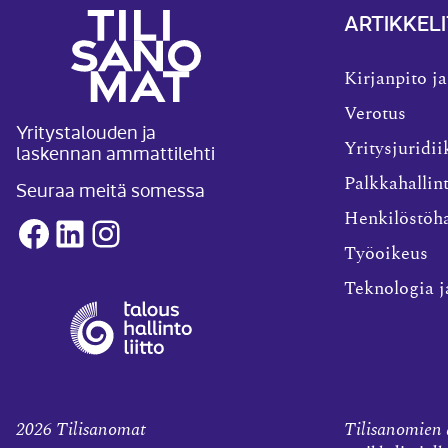
ARTIKKELI
Kirjanpito ja
Verotus
Yritystalouden ja
laskennan ammattilehti
Yritysjuridii
Palkkahallin
Seuraa meitä somessa
Henkilöstöha
Facebook
LinkedIn
Instagram
Työoikeus
Teknologia j
2026
Tilisanomat
Tilisanomien a