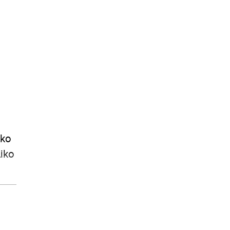
iko
liko