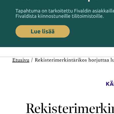
Etusivu
Rekisterimerkintärikos horjuttaa l
KÄ
Rekisterimerki