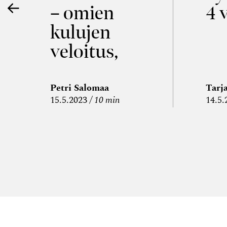
– omien
4 
kulujen
veloitus,
kulujen
edelleen­
Petri Salomaa
Tarj
15.5.2023
10 min
14.5.
veloitus ja
läpi­laskutus