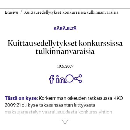
Etusivu
Kuittausedellytykset konkurssissa tulkinnanvaraisia
KÄRÄJILTÄ
Kuittausedellytykset konkurssissa
tulkinnanvaraisia
19.5.2009
Jaa Share on Facebook
Jaa Share on LinkedIn
Jaa WhatsApp-viestinä
Kopioi linkki
Tästä on kyse:
Korkeimman oikeuden ratkaisussa KKO
2009:21 oli kyse takaisinsaantiin liittyvästä
maksujärjestelyn vaarallisuudesta konkurssiyhtiön
velkojien kannalta ja kuittausedellytysten ar­vioinnista
Lue lisää
tässä yhteydessä. Ratkaisu on perusteiltaan hyvin