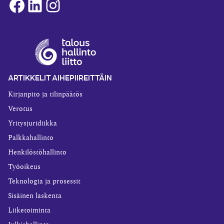
Facebook
LinkedIn
Instagram
ARTIKKELIT AIHEPIIREITTÄIN
Kirjanpito ja tilinpäätös
Verotus
Yritysjuridiikka
Palkkahallinto
Henkilöstöhallinto
Työoikeus
Teknologia ja prosessit
Sisäinen laskenta
Liiketoiminta