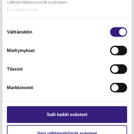
välttämättömimmät evästeet.
Evästeseloste
Lue Tilisanomien
näytenumero
Suostumuksen
Välttämätön
valinta
TILAA TÄSTÄ
Mieltymykset
Tilastot
Tilaa Tilisanomien
lukuoikeus
Markkinointi
TILAA TÄSTÄ
Salli kaikki evästeet
Vain välttämättömät evästeet