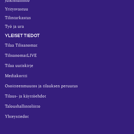
Julkishallinto
Yritysvastuu
Tilintarkastus
Työ ja ura
YLEISET TIEDOT
Tilaa Tilisanomat
TilisanomatLIVE
Tilaa uutiskirje
Mediakortti
Osoitteenmuutos ja tilauksen peruutus
Tilaus- ja käyttöehdot
Taloushallintoliitto
Yhteystiedot