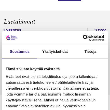
Luetuimmat
VEROTUS
TYÖOI
Kulu­veloitukset arvon­lisä­
Työa
verotuksessa – omien kulujen
kysy
veloitus, kulujen edelleen­
Suostumus
Yksityiskohdat
Tietoja
veloitus ja läpi­laskutus
Petri Salomaa
Tarja An
Tämä sivusto käyttää evästeitä
15.5.2023
10 min
14.5.2021
Evästeet ovat pieniä tekstitiedostoja, jotka tallentuvat
automaattisesti tietokoneelle / päätelaitteelle kävijän
vieraillessa eri verkkosivustoilla. Käytämme evästeitä,
jotta voimme tarjota palvelumme mahdollisimman
käyttäjäystävällisenä. Mikäli et halua verkkopalvelun
saavan tietoja evästeiden avulla, hyväksy vain