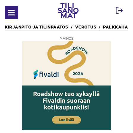
Siirry sisältöön
Avaa valikko
KIRJANPITO JA TILINPÄÄTÖS
VEROTUS
PALKKAHALL
MAINOS