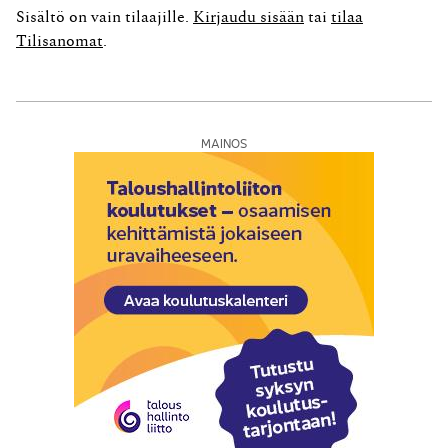
mielenkiintoinen. Taustatilanne oli se, että osakeyhtiö oli
Sisältö on vain tilaajille.
Kirjaudu sisään
tai
tilaa
asetettu konkurssiin. Sitä ennen yhtiön tililtä oli
Tilisanomat
.
maksettu sen velka...
MAINOS