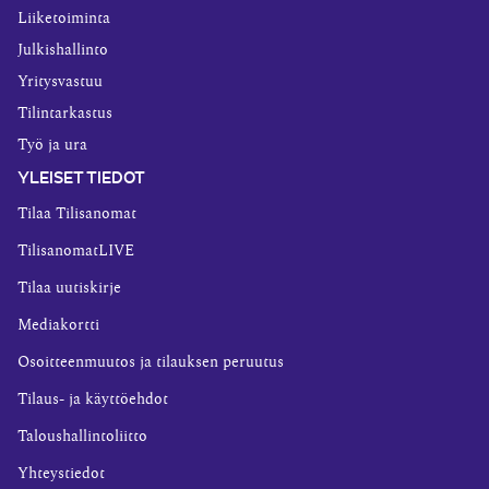
Liiketoiminta
Julkishallinto
Yritysvastuu
Tilintarkastus
Työ ja ura
YLEISET TIEDOT
Tilaa Tilisanomat
TilisanomatLIVE
Tilaa uutiskirje
Mediakortti
Osoitteenmuutos ja tilauksen peruutus
Tilaus- ja käyttöehdot
Taloushallintoliitto
Yhteystiedot