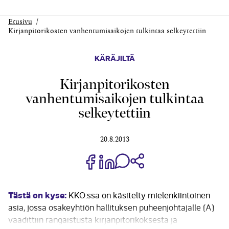
Etusivu
Kirjanpitorikosten vanhentumisaikojen tulkintaa selkeytettiin
KÄRÄJILTÄ
Kirjanpitorikosten
vanhentumisaikojen tulkintaa
selkeytettiin
20.8.2013
Jaa Share on Facebook
Jaa Share on LinkedIn
Jaa WhatsApp-viestinä
Kopioi linkki
Tästä on kyse:
KKO:ssa on käsitelty mielenkiintoinen
asia, jossa osakeyhtiön hallituksen puheen­johtajalle (A)
vaadittiin rangaistusta kirjanpitorikoksesta ja