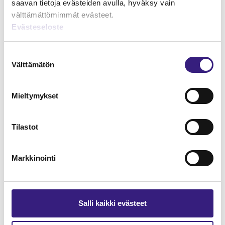
saavan tietoja evästeiden avulla, hyväksy vain
välttämättömimmät evästeet.
Evästeseloste
Lue Tilisanomien
Suostumuksen
näytenumero
Välttämätön
valinta
TILAA TÄSTÄ
Mieltymykset
Tilastot
Tilaa Tilisanomien
Markkinointi
lukuoikeus
TILAA TÄSTÄ
Salli kaikki evästeet