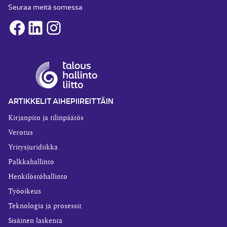
Seuraa meitä somessa
Facebook
LinkedIn
Instagram
ARTIKKELIT AIHEPIIREITTÄIN
Kirjanpito ja tilinpäätös
Verotus
Yritysjuridiikka
Palkkahallinto
Henkilöstöhallinto
Työoikeus
Teknologia ja prosessit
Sisäinen laskenta