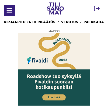
Siirry sisältöön
Avaa valikko
KIRJANPITO JA TILINPÄÄTÖS
VEROTUS
PALKKAHALL
MAINOS