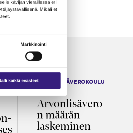
eelle kävijän vieraillessa eri
äjäystävällisenä. Mikäli et
teet.
Markkinointi
ARVONLISÄVEROKOULU
K
Salli kaikki evästeet
2026
T
Arvonlisävero
V
n määrän
p
on­
laskeminen
ses