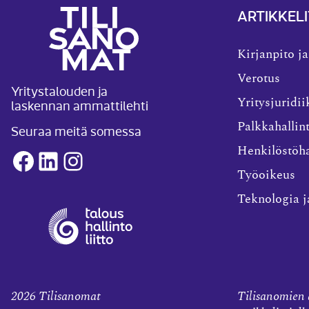
ARTIKKELI
Kirjanpito ja
Verotus
Yritystalouden ja
laskennan ammattilehti
Yritysjuridii
Palkkahallin
Seuraa meitä somessa
Henkilöstöha
Facebook
LinkedIn
Instagram
Työoikeus
Teknologia j
2026
Tilisanomat
Tilisanomien a