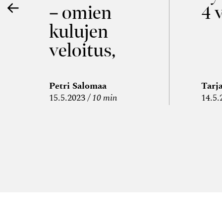
– omien
4 
kulujen
veloitus,
kulujen
edelleen­
Petri Salomaa
Tarj
15.5.2023
10 min
14.5.
veloitus ja
läpi­laskutus