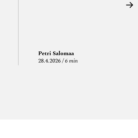
Petri Salomaa
P
28.4.2026
6 min
15