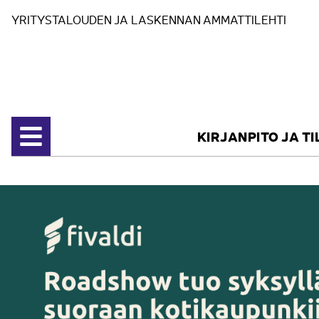
Siirry sisältöön
YRITYSTALOUDEN JA LASKENNAN AMMATTILEHTI
KIRJANPITO JA T
Avaa valikko