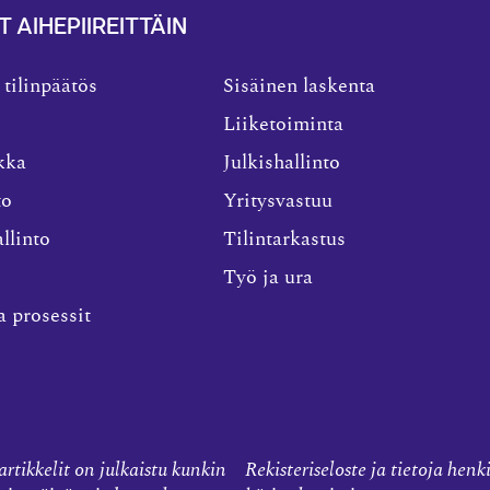
T AIHEPIIREITTÄIN
 tilinpäätös
Sisäinen laskenta
Liiketoiminta
kka
Julkishallinto
to
Yritysvastuu
llinto
Tilintarkastus
Työ ja ura
a prosessit
rtikkelit on julkaistu kunkin
Rekisteriseloste ja tietoja henk