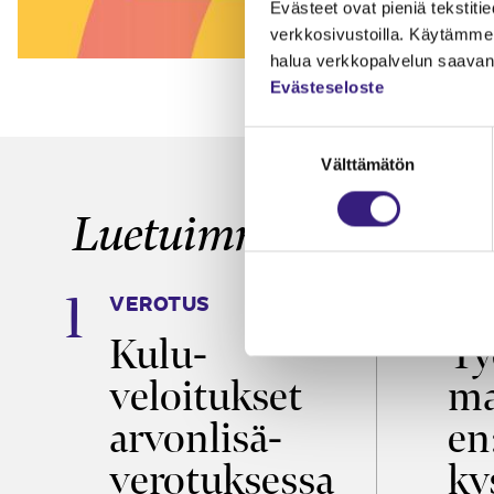
Evästeet ovat pieniä tekstitied
verkkosivustoilla. Käytämme 
halua verkkopalvelun saavan 
Evästeseloste
Suostumuksen
Välttämätön
valinta
Luetuimmat
VEROTUS
TYÖ
a
Kulu­
Ty
veloitukset
ma
ö
arvon­lisä­
en
verotuksessa
ky