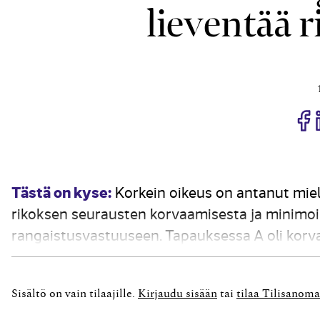
lieventää 
J
Tästä on kyse:
Korkein oikeus on antanut mie
rikoksen seurausten korvaamisesta ja minimoi
rangaistusvastuuseen. Tapauksessa A oli korv
Verohallinnolle huomattavan määrän määräämätt
luettu törkeä veropetos. Rikoslain...
Sisältö on vain tilaajille.
Kirjaudu sisään
tai
tilaa Tilisanoma