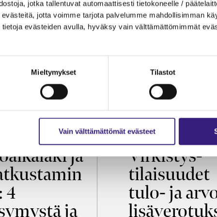
ostoja, jotka tallentuvat automaattisesti tietokoneelle / päätelaitt
evästeitä, jotta voimme tarjota palvelumme mahdollisimman käytt
tietoja evästeiden avulla, hyväksy vain välttämättömimmät eväs
Mieltymykset
Tilastot
OIKEUS
VEROTUS
Vain välttämättömät evästeet
öaikalaki ja
Virkistys­
tkustamin
tilaisuudet
: 4
tulo- ja arv
symystä ja
lisäverotuk