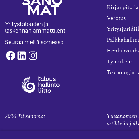
Kirjanpito ja
Verotus
Yritystalouden ja
laskennan ammattilehti
Yritysjuridii
Palkkahallin
Seuraa meitä somessa
Henkilöstöha
Facebook
LinkedIn
Instagram
Työoikeus
Teknologia j
2026
Tilisanomat
Tilisanomien a
artikkelin jul