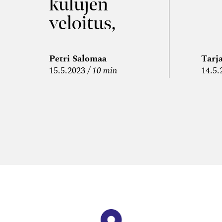
kulujen
veloitus,
kulujen
edelleen­
Petri Salomaa
Tarj
15.5.2023
10 min
14.5.
veloitus ja
läpi­laskutus