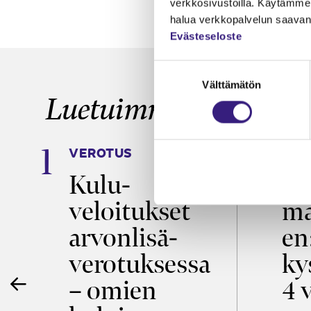
verkkosivustoilla. Käytämme 
halua verkkopalvelun saavan 
Evästeseloste
Suostumuksen
Välttämätön
valinta
Luetuimmat
VEROTUS
TYÖ
a
Kulu­
Ty
veloitukset
ma
ö
arvon­lisä­
en
verotuksessa
ky
– omien
4 