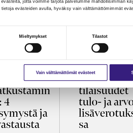
evästeitä, jotta voimme tarjota palvelumme mahdollisimman käytt
tietoja evästeiden avulla, hyväksy vain välttämättömimmät eväs
Mieltymykset
Tilastot
OIKEUS
VEROTUS
Vain välttämättömät evästeet
öaikalaki ja
Virkistys­
tkustamin
tilaisuudet
: 4
tulo- ja arv
symystä ja
lisäverotuk
vastausta
sa