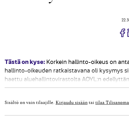
22.3
J
Tästä on kyse:
Korkein hallinto-oikeus on an
hallinto-oikeuden ratkaistavana oli kysymys sii
haettu aluehallintovirastolta AOYL:n edellyttäm
oli asunto-osakeyhtiön varsinaisessa yhtiöko
jotka yhteensä omistivat 16,66 prosenttia yhtiön
Sisältö on vain tilaajille.
Kirjaudu sisään
tai
tilaa Tilisanoma