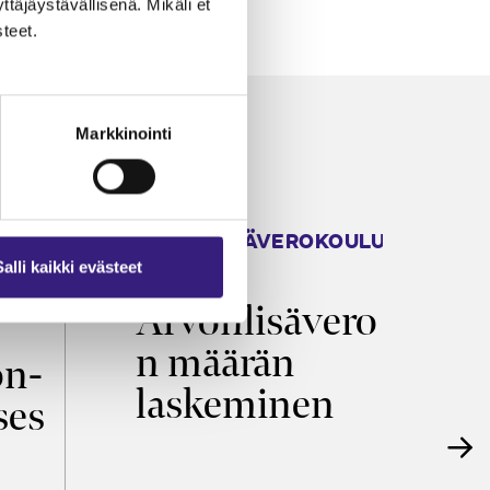
äjäystävällisenä. Mikäli et
teet.
Markkinointi
ARVONLISÄVEROKOULU
K
2026
T
Salli kaikki evästeet
Arvonlisävero
V
n määrän
p
on­
laskeminen
ses