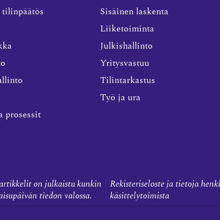
 tilinpäätös
Sisäinen laskenta
Liiketoiminta
kka
Julkishallinto
to
Yritysvastuu
llinto
Tilintarkastus
Työ ja ura
a prosessit
rtikkelit on julkaistu kunkin
Rekisteriseloste ja tietoja henk
kaisupäivän tiedon valossa.
käsittelytoimista