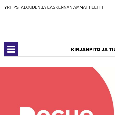
Siirry sisältöön
YRITYSTALOUDEN JA LASKENNAN AMMATTILEHTI
KIRJANPITO JA T
Avaa valikko