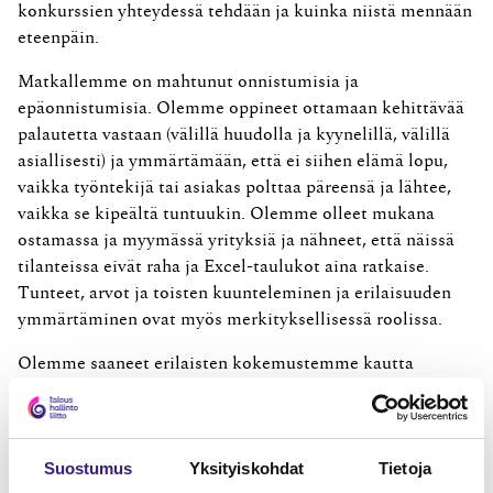
konkurssien yhteydessä tehdään ja kuinka niistä mennään
eteenpäin.
Matkallemme on mahtunut onnistumisia ja
epäonnistumisia. Olemme oppineet ottamaan kehittävää
palautetta vastaan (välillä huudolla ja kyynelillä, välillä
asiallisesti) ja ymmärtämään, että ei siihen elämä lopu,
vaikka työntekijä tai asiakas polttaa päreensä ja lähtee,
vaikka se kipeältä tuntuukin. Olemme olleet mukana
ostamassa ja myymässä yrityksiä ja nähneet, että näissä
tilanteissa eivät raha ja Excel-taulukot aina ratkaise.
Tunteet, arvot ja toisten kuunteleminen ja erilaisuuden
ymmärtäminen ovat myös merkityksellisessä roolissa.
Olemme saaneet erilaisten kokemustemme kautta
kerättyä rutkasti myös substanssiosaamista. Olemme
kasvaneet ja kehittyneet kuunnellen alan kovimpia
substanssiosaajia, ihaillen heidän tietämystään ja
Suostumus
Yksityiskohdat
Tietoja
käytännön osaamistaan. Sen vuoksi alan kouluttajana