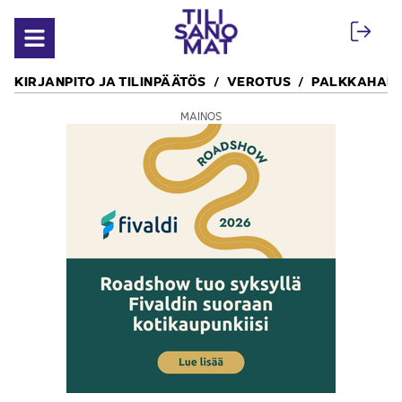
Siirry sisältöön
Avaa valikko
KIRJANPITO JA TILINPÄÄTÖS
VEROTUS
PALKKAHALL
MAINOS