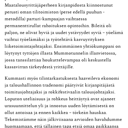
Maatalousyrittäjäperheen kirjanpidosta kiinnostunut
perusti oman tilitoimiston (perse edellä puuhun -
metodilla) parturi-kampaajan vaihtaessa
permanenttirullat rahoituksen opintoihin. Bileitä oli
paljon, ne olivat hyviä ja uudet ystävyydet syviä – yöelämä
vaihtui työelämäksi ja työtehtävä kasvuyrityksen
liiketoimintajohtajaksi. Ensimmäinen yhtiökumppani on
löytynyt tyttöjen illasta Mummotunnelin illanvietossa,
jossa tanssilattiaa houkuttelevampaa oli keskustella
kassavirran tärkeydestä yrittäjille.
Kummasti myös tilintarkastuksesta haaveileva ekonomi
ja taloushallinnon tradenomi päätyivät kirjanpitäjästä
toimitusjohtajaksi ja rokkifestivaalin talousjohtajaksi.
Loputon uteliaisuus ja rohkeus heittäytyä ovat ajaneet
urasuunnittelun yli ja innostus uuden löytämisestä on
ollut antoisaa ja ennen kaikkea – törkeän hauskaa.
Tekemistämme näin jälkiviisaana arvioiden havahdumme
huomaamaan, että tällainen tapa etsiä omaa paikkaansa