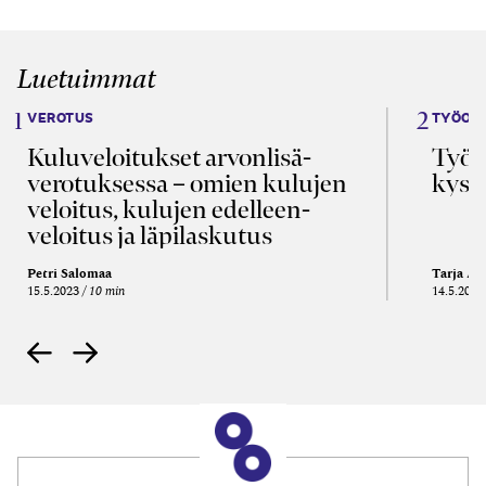
Luetuimmat
VEROTUS
TYÖOI
Kulu­veloitukset arvon­lisä­
Työa
verotuksessa – omien kulujen
kysy
veloitus, kulujen edelleen­
veloitus ja läpi­laskutus
Petri Salomaa
Tarja An
15.5.2023
10 min
14.5.2021