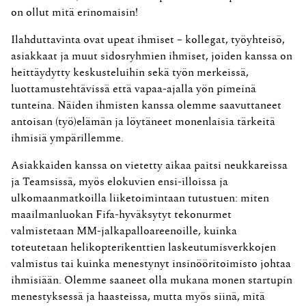
on ollut mitä erinomaisin!
Ilahduttavinta ovat upeat ihmiset – kollegat, työyhteisö,
asiakkaat ja muut sidosryhmien ihmiset, joiden kanssa on
heittäydytty keskusteluihin sekä työn merkeissä,
luottamustehtävissä että vapaa-ajalla yön pimeinä
tunteina. Näiden ihmisten kanssa olemme saavuttaneet
antoisan (työ)elämän ja löytäneet monenlaisia tärkeitä
ihmisiä ympärillemme.
Asiakkaiden kanssa on vietetty aikaa paitsi neukkareissa
ja Teamsissä, myös elokuvien ensi-illoissa ja
ulkomaanmatkoilla liiketoimintaan tutustuen: miten
maailmanluokan Fifa-hyväksytyt tekonurmet
valmistetaan MM-jalkapalloareenoille, kuinka
toteutetaan helikopterikenttien laskeutumisverkkojen
valmistus tai kuinka menestynyt insinööritoimisto johtaa
ihmisiään. Olemme saaneet olla mukana monen startupin
menestyksessä ja haasteissa, mutta myös siinä, mitä