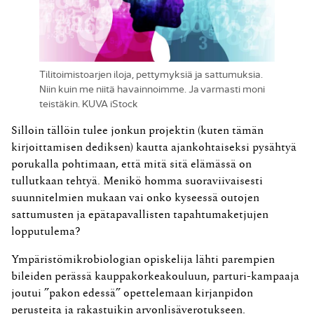
Tilitoimistoarjen iloja, pettymyksiä ja sattumuksia.
Niin kuin me niitä havainnoimme. Ja varmasti moni
teistäkin. KUVA iStock
Silloin tällöin tulee jonkun projektin (kuten tämän
kirjoittamisen dediksen) kautta ajankohtaiseksi pysähtyä
porukalla pohtimaan, että mitä sitä elämässä on
tullutkaan tehtyä. Menikö homma suoraviivaisesti
suunnitelmien mukaan vai onko kyseessä outojen
sattumusten ja epätapavallisten tapahtumaketjujen
lopputulema?
Ympäristömikrobiologian opiskelija lähti parempien
bileiden perässä kauppakorkeakouluun, parturi-kampaaja
joutui ”pakon edessä” opettelemaan kirjanpidon
perusteita ja rakastuikin arvonlisäverotukseen.