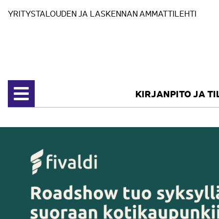
Siirry sisältöön
YRITYSTALOUDEN JA LASKENNAN AMMATTILEHTI
KIRJANPITO JA T
Avaa valikko