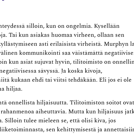
yhteydessä silloin, kun on ongelmia. Kysellään
oja. Tai kun asiakas huomaa virheen, ollaan sen
kyllästymiseen asti erilaisista virheistä. Murphyn l
n välinen kommunikointi saa väistämättä negatiivis
oin kun asiat sujuvat hyvin, tilitoimisto on onnelli
 negatiivisessa sävyssä. Ja koska kivoja,
itä kukaan ehdi tai viitsi tehdäkään. Eli jos ei ole
a hiljaa.
ä onnellista hiljaisuutta. Tilitoimiston soitot ova
lä rahanmenoa aiheuttavia. Mutta kun hiljaisuus jat
 Silloin tulee mieleen se, että olisi kiva, jos
 liiketoiminnasta, sen kehittymisestä ja annettaisii