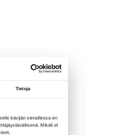
Tietoja
kat,
a.
eelle kävijän vieraillessa eri
äjäystävällisenä. Mikäli et
teet.