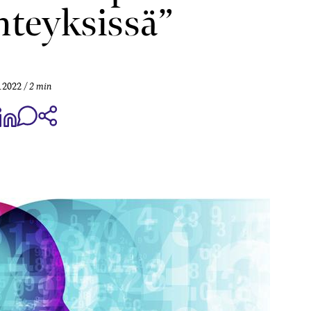
hteyksissä”
.2022
2 min
aa Share on Facebook
Jaa Share on LinkedIn
Jaa WhatsApp-viestinä
Kopioi linkki