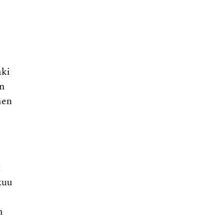
aki
en
nen
t
kuu
n