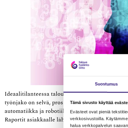
Suostumus
Ideaalitilanteessa taloushallinnon ammattilaisel
työnjako on selvä, prosessit toimivat, asiakas ja
Tämä sivusto käyttää eväste
automatiikka ja robotiikka toimivat ja kirjanpito
Evästeet ovat pieniä tekstitied
verkkosivustoilla. Käytämme 
Raportit asiakkaalle lähtevät ajallaan. Kaikki on 
halua verkkopalvelun saavan 