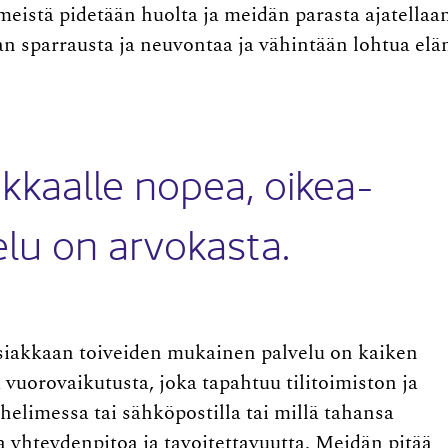
ä meistä pidetään huolta ja meidän parasta ajatellaa
aan sparrausta ja neuvontaa ja vähintään lohtua el
kkaalle nopea, oikea-
elu on arvokasta.
iakkaan toiveiden mukainen palvelu on kaiken
 vuorovaikutusta, joka tapahtuu tilitoimiston ja
helimessa tai sähköpostilla tai millä tahansa
a yhteydenpitoa ja tavoitettavuutta. Meidän pitää