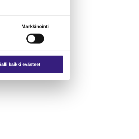
non
etää
Markkinointi
ikki
äe
Salli kaikki evästeet