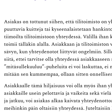
Asiakas on tottunut siihen, että tilitoimisto on 
puuttuvia kuitteja tai kyseenalaistetaan hankint
tiimoilta tilitoimistoon yhteydessä. Välillä ihan 
toimii tälläkin alalla. Asiakkaan ja tilitoimisto
sävyn, kun yhteydenotot liittyvät ongelmiin. Sill
siitä, ettei tarvitse olla yhteydessä asiakkaaseen
”mitäsullekuuluu”-puheluita ei voi laskuttaa, ei ni
mitään sen kummempaa, ollaan sitten onnellisen
Asiakkaalle tämä hiljaisuus voi olla myös ihan yht
asiakkaille usein pelottavia ja vaikeita sekä vie
ja jatkuu, voi asiakas alkaa kaivata yhteydenottoa.
meihinkin päin oltaisiin yhteydessä. Juteltaisiin