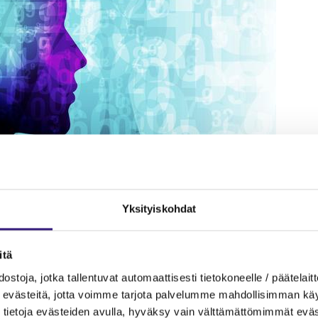
Yksityiskohdat
la kaikki rullaa kuten pitääkin: asiakkaan kanssa
 asiakkaan liiketoiminta tunnetaan. Reskontrat, pal
itä
a on ilo tehdä. Tilit täsmäävät ja homma on halluss
ostoja, jotka tallentuvat automaattisesti tietokoneelle / päätelaitt
evästeitä, jotta voimme tarjota palvelumme mahdollisimman käytt
siis hyvin.
tietoja evästeiden avulla, hyväksy vain välttämättömimmät eväs