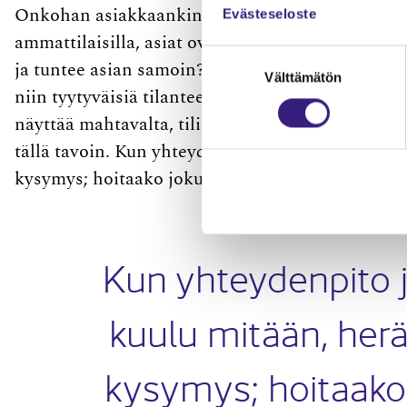
Evästeseloste
Onkohan asiakkaankin mielestä kaikki yhtä maini
ammattilaisilla, asiat ovat hallussa ja flow kohd
Suostumuksen
ja tuntee asian samoin? Usein käy niin, että kun
Välttämätön
valinta
niin tyytyväisiä tilanteeseen, että unohdamme 
näyttää mahtavalta, tilit täsmäävät eikä taseessa
tällä tavoin. Kun yhteydenpito jää, eikä tilitoim
kysymys; hoitaako joku minun asioitani?
Kun yhteydenpito jä
kuulu mitään, herä
kysymys; hoitaako 