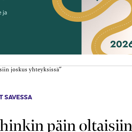
isiin joskus yhteyksissä”
T SAVESSA
ihinkin päin oltaisii