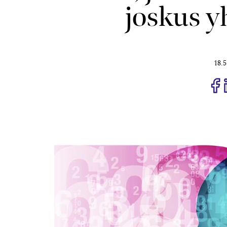
joskus y
18.5
J