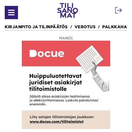
Siirry sisältöön
Avaa valikko
KIRJANPITO JA TILINPÄÄTÖS
VEROTUS
PALKKAHALL
MAINOS