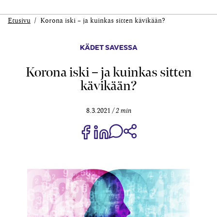
Etusivu
Korona iski – ja kuinkas sitten kävikään?
KÄDET SAVESSA
Korona iski – ja kuinkas sitten
kävikään?
8.3.2021
2 min
Jaa Share on Facebook
Jaa Share on LinkedIn
Jaa WhatsApp-viestinä
Kopioi linkki