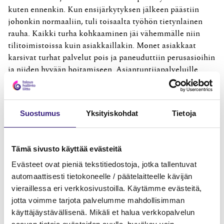
kuten ennenkin. Kun ensijärkytyksen jälkeen päästiin
johonkin normaaliin, tuli toisaalta työhön tietynlainen
rauha. Kaikki turha kohkaaminen jäi vähemmälle niin
tilitoimistoissa kuin asiak­kaillakin. Monet asiakkaat
karsivat turhat palvelut pois ja paneuduttiin perusasioihin
ja niiden hyvään hoitamiseen. Asiantuntijapalveluille
tämä teki osittain hallaa, mutta perustyön ja substanssin
arvo nousi sen ansaitsemalle tasolle. Toisaalta taas
erilaisten tukien hakeminen ja asiakkaiden huoli tulevasta
Suostumus
Yksityiskohdat
Tietoja
ovat aiheuttaneet sen, että moni kirjanpitäjä on
analysoinut enemmän kuin koskaan sitä, kuinka
asiakkailla oikeasti menee.
Tämä sivusto käyttää evästeitä
Koronavuosi on korostanut saavutettavuuden, läsnäolon
Evästeet ovat pieniä tekstitiedostoja, jotka tallentuvat
ja henkilökohtaisen kohtaamisen tärkeyttä niin
automaattisesti tietokoneelle / päätelaitteelle kävijän
asiakkaiden kuin työntekijöiden kanssa – vaikka sitten
vieraillessa eri verkkosivustoilla. Käytämme evästeitä,
Teamsissa. Kirjanpitäjät ja palkanlaskijat ovat korona-
jotta voimme tarjota palvelumme mahdollisimman
aikana nousseet asiantuntijuuteen ihan uudessa valossa,
käyttäjäystävällisenä. Mikäli et halua verkkopalvelun
koska työllä ja osaamisella on ollut aito tarve ja merkitys.