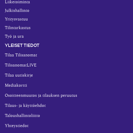
Liiketoiminta
Julkishallinto
Yritysvastuu
Tilintarkastus
Työ ja ura
YLEISET TIEDOT
Tilaa Tilisanomat
TilisanomatLIVE
Tilaa uutiskirje
Mediakortti
Osoitteenmuutos ja tilauksen peruutus
Tilaus- ja käyttöehdot
Taloushallintoliitto
Yhteystiedot