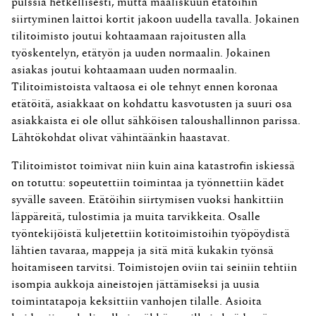
pulssia hetkellisesti, mutta maaliskuun etätöihin
siirtyminen laittoi kortit jakoon uudella tavalla. Jokainen
tilitoimisto joutui kohtaamaan rajoitusten alla
työskentelyn, etätyön ja uuden normaalin. Jokainen
asiakas joutui kohtaamaan uuden normaalin.
Tilitoimistoista valtaosa ei ole tehnyt ennen koronaa
etätöitä, asiakkaat on kohdattu kasvotusten ja suuri osa
asiakkaista ei ole ollut sähköisen taloushallinnon parissa.
Lähtökohdat olivat vähintäänkin haastavat.
Tilitoimistot toimivat niin kuin aina katastrofin iskiessä
on totuttu: sopeutettiin toimintaa ja työnnettiin kädet
syvälle saveen. Etätöihin siirtymisen vuoksi hankittiin
läppäreitä, tulostimia ja muita tarvikkeita. Osalle
työntekijöistä kuljetettiin kotitoimistoihin työpöydistä
lähtien tavaraa, mappeja ja sitä mitä kukakin työnsä
hoitamiseen tarvitsi. Toimistojen oviin tai seiniin tehtiin
isompia aukkoja aineistojen jättämiseksi ja uusia
toimintatapoja keksittiin vanhojen tilalle. Asioita