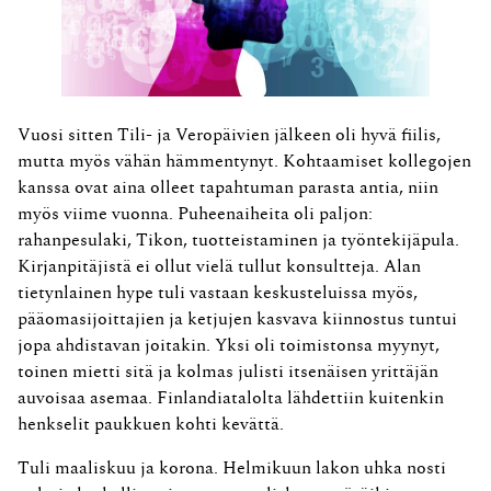
Vuosi sitten Tili- ja Veropäivien jälkeen oli hyvä fiilis,
mutta myös vähän hämmentynyt. Kohtaamiset kollegojen
kanssa ovat aina olleet tapahtuman parasta antia, niin
myös viime vuonna. Puheenaiheita oli paljon:
rahanpesulaki, Tikon, tuotteistaminen ja työntekijäpula.
Kirjanpitäjistä ei ollut vielä tullut konsultteja. Alan
tietynlainen hype tuli vastaan keskusteluissa myös,
pääomasijoittajien ja ketjujen kasvava kiinnostus tuntui
jopa ahdistavan joitakin. Yksi oli toimistonsa myynyt,
toinen mietti sitä ja kolmas julisti itsenäisen yrittäjän
auvoisaa asemaa. Finlandiatalolta lähdettiin kuitenkin
henkselit paukkuen kohti kevättä.
Tuli maaliskuu ja korona. Helmikuun lakon uhka nosti