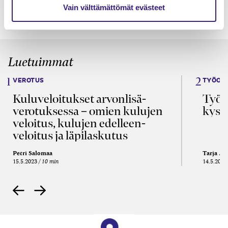
Vain välttämättömät evästeet
Luetuimmat
VEROTUS
TYÖOI
Kulu­veloitukset arvon­lisä­
Työa
verotuksessa – omien kulujen
kysy
veloitus, kulujen edelleen­
veloitus ja läpi­laskutus
Petri Salomaa
Tarja An
15.5.2023
10 min
14.5.2021