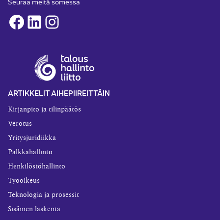
Seuraa meitä somessa
Facebook
LinkedIn
Instagram
ARTIKKELIT AIHEPIIREITTÄIN
Kirjanpito ja tilinpäätös
Verotus
Yritysjuridiikka
Palkkahallinto
Henkilöstöhallinto
Työoikeus
Teknologia ja prosessit
Sisäinen laskenta