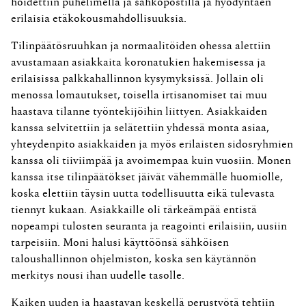
hoidettiin puhelimella ja sähköpostilla ja hyödyntäen
erilaisia etäkokousmahdollisuuksia.
Tilinpäätösruuhkan ja normaalitöiden ohessa alettiin
avustamaan asiakkaita koronatukien hakemisessa ja
erilaisissa palkka­hallinnon kysymyksissä. Jollain oli
menossa lomautukset, toisella irtisanomiset tai muu
haastava tilanne työntekijöihin liittyen. Asiakkaiden
kanssa selvitettiin ja selätettiin yhdessä monta asiaa,
yhteydenpito asiakkaiden ja myös erilaisten sidosryhmien
kanssa oli tiiviimpää ja avoimempaa kuin vuosiin. Monen
kanssa itse tilinpäätökset jäivät vähemmälle huomiolle,
koska elettiin täysin uutta todellisuutta eikä tulevasta
tiennyt kukaan. Asiakkaille oli tärkeämpää entistä
nopeampi tulosten seuranta ja reagointi erilaisiin, uusiin
tarpeisiin. Moni halusi käyttöönsä sähköisen
taloushallinnon ohjelmiston, koska sen käytännön
merkitys nousi ihan uudelle tasolle.
Kaiken uuden ja haastavan keskellä perustyötä tehtiin