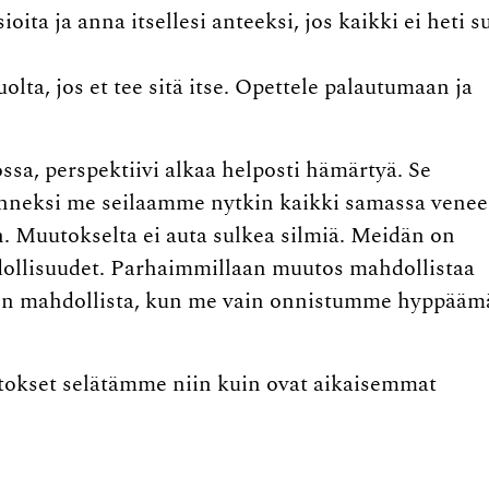
ita ja anna itsellesi anteeksi, jos kaikki ei heti su
olta, jos et tee sitä itse. Opettele palautumaan ja
sa, perspektiivi alkaa helposti hämärtyä. Se
nneksi me seilaamme nytkin kaikki samassa venee
n. Muutokselta ei auta sulkea silmiä. Meidän on
dollisuudet. Parhaimmillaan muutos mahdollistaa
ki on mahdollista, kun me vain onnistumme hyppää
tokset selätämme niin kuin ovat aikaisemmat