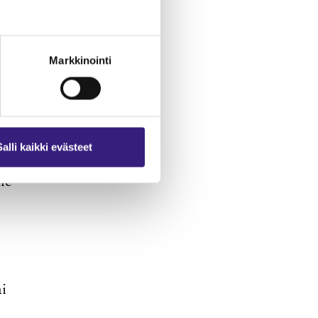
Markkinointi
Salli kaikki evästeet
le
ai