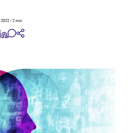
.2022
2 min
aa Share on Facebook
Jaa Share on LinkedIn
Jaa WhatsApp-viestinä
Kopioi linkki