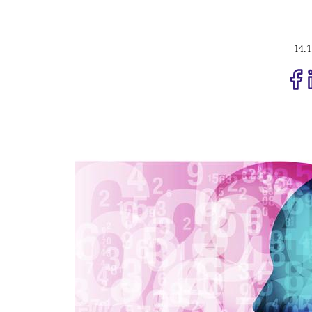
14.1
J