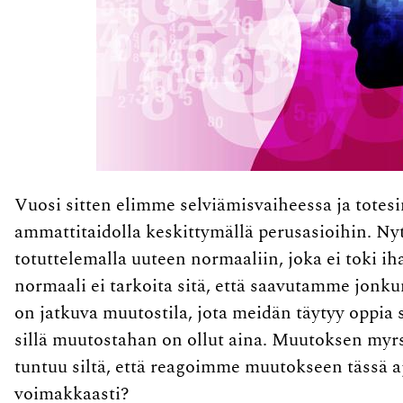
Vuosi sitten elimme selviämisvaiheessa ja tot
ammattitaidolla keskittymällä perusasioihin. N
totuttelemalla uuteen normaaliin, joka ei toki ih
normaali ei tarkoita sitä, että saavutamme jonku
on jatkuva muutostila, jota meidän täytyy oppia
sillä muutostahan on ollut aina. Muutoksen myr
tuntuu siltä, että reagoimme muutokseen tässä aj
voimakkaasti?