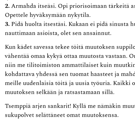
2.
Armahda itseäsi. Opi priorisoimaan tärkeitä asio
Opettele hyväksymään nykytila.
3.
Pidä huolta itsestäsi. Kukaan ei pidä sinusta hu
nauttimaan asioista, olet sen ansainnut.
Kun kädet savessa tekee töitä muutoksen suppilos
vähentää omaa kykyä ottaa muutosta vastaan. O
niin me tilitoimiston ammattilaiset kuin muutki
kohdattava yhdessä sen tuomat haasteet ja mah
meille uudenlaisia töitä ja uusia työuria. Kaik
muutoksen selkään ja ratsastamaan sillä.
Tsemppiä arjen sankarit! Kyllä me nämäkin muu
sukupolvet selättäneet omat muutoksensa.