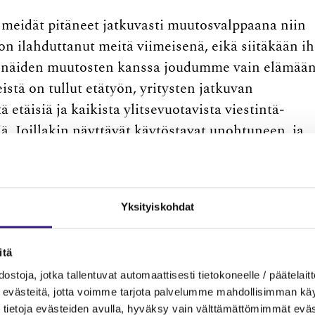
 meidät pitäneet jatkuvasti muutosvalppaana niin
on ilahduttanut meitä viimeisenä, eikä siitäkään i
ta näiden muutosten kanssa joudumme vain elämään
stä on tullut etätyön, yritysten jatkuvan
etäisiä ja kaikista ylitsevuotavista viestintä­
. Joillakin näyttävät käytöstavat unohtuneen, ja
oilla muuttuvan sosiaalisen median kaltaiseksi.
aastaa meitä olemaan ketteriä, kehittämään
ämä tietenkin muuttaa päivittäistä työtämme
Yksityiskohdat
hän hengästyttää ja uuvuttaa.
itä
ostoja, jotka tallentuvat automaattisesti tietokoneelle / päätelaitt
n alhossa vellominen
evästeitä, jotta voimme tarjota palvelumme mahdollisimman käytt
tietoja evästeiden avulla, hyväksy vain välttämättömimmät eväs