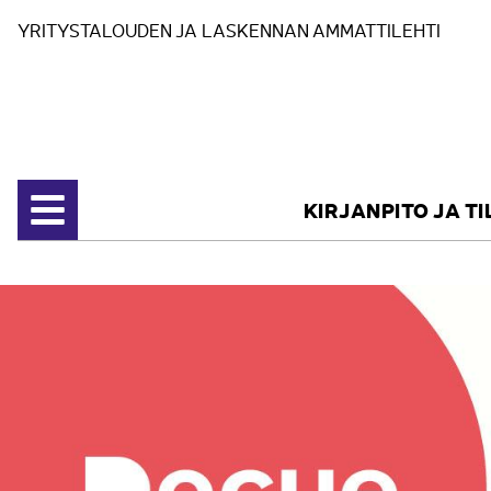
Siirry sisältöön
YRITYSTALOUDEN JA LASKENNAN AMMATTILEHTI
KIRJANPITO JA T
Avaa valikko