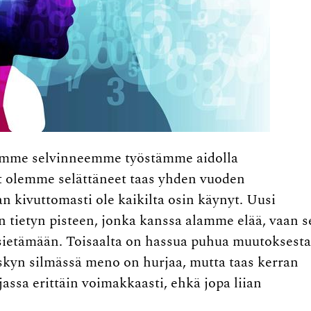
esimme selvinneemme työstämme aidolla
yt olemme selättäneet taas yhden vuoden
an kivuttomasti ole kaikilta osin käynyt. Uusi
n tietyn pisteen, jonka kanssa alamme elää, vaan s
 sietämään. Toisaalta on hassua puhua muutoksesta
skyn silmässä meno on hurjaa, mutta taas kerran
assa erittäin voimakkaasti, ehkä jopa liian