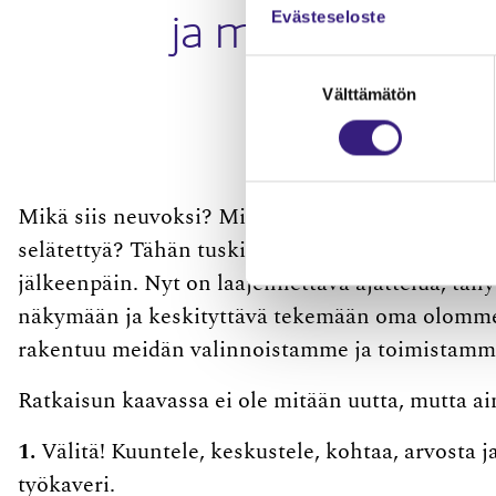
ja maailmanlopu
Evästeseloste
Suostumuksen
selä
Välttämätön
valinta
Mikä siis neuvoksi? Miten tämä murheen alhoss
selätettyä? Tähän tuskin on mitään oikeita vastau
jälkeenpäin. Nyt on laajennettava ajattelua, tähy
näkymään ja keskityttävä tekemään oma olomme
rakentuu meidän valinnoistamme ja toimistamm
Ratkaisun kaavassa ei ole mitään uutta, mutta ain
1.
Välitä! Kuuntele, keskustele, kohtaa, arvosta ja 
työkaveri.