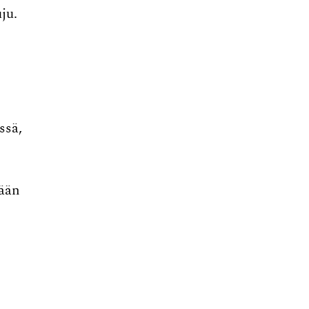
ju.
ssä,
mään