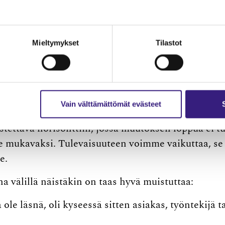
n meininki saadaan
tettyä?
Mieltymykset
Tilastot
a ­vellominen ja maailmanlopun meininki saadaan
Vain välttämättömät evästeet
ksia tai jos onkin, ne osataan kertoa meille vasta
stettävä horisonttiin, jossa muutoksen loppua ei tu
 mukavaksi. Tulevaisuuteen voimme vaikuttaa, se
e.
a välillä näistäkin on taas hyvä muistuttaa:
ole läsnä, oli kyseessä sitten asiakas, työntekijä t