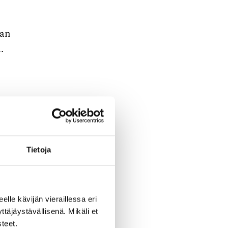
han
.
Tietoja
eelle kävijän vieraillessa eri
äjäystävällisenä. Mikäli et
teet.