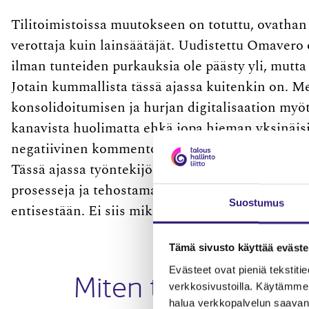
Tilitoimistoissa muutokseen on totuttu, ovathan
verottaja kuin lainsäätäjät. Uudistettu Omavero 
ilman tunteiden purkauksia ole päästy yli, mut
Jotain kummallista tässä ajassa kuitenkin on. Mei
konsolidoitumisen ja hurjan digitalisaation myötä 
kanavista huolimatta ehkä jopa hieman yksinäisiä
negatiivinen kommentointi tuntuu joskus työpaik
Tässä ajassa työntekijöiden hankala saatavuus h
prosesseja ja tehostamaan toimintatapojamme. T
Suostumus
entisestään. Ei siis mikään ihme, että välillä vä
Tämä sivusto käyttää eväste
Evästeet ovat pieniä tekstitied
Miten tämä murhee
verkkosivustoilla. Käytämme 
halua verkkopalvelun saavan 