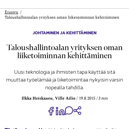
Etusivu
Taloushallintoalan yrityksen oman liiketoiminnan kehittäminen
JOHTAMINEN JA KEHITTÄMINEN
Taloushallintoalan yrityksen oman
liiketoiminnan kehittäminen
Uusi teknologia ja ihmisten tapa käyttää sitä
muuttaa työelämää ja liiketoimintaa nykyisin varsin
nopealla tahdilla.
Ilkka Heiskanen, Ville Ailio
19.8.2015
3 min
Jaa Share on Facebook
Jaa Share on LinkedIn
Jaa WhatsApp-viestinä
Kopioi linkki