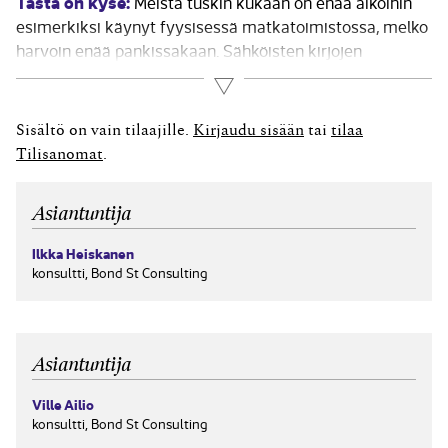
Tästä on kyse:
Meistä tuskin kukaan on enää aikoihin
esimerkiksi käynyt fyysisessä matkatoimistossa, melko
harvoin enää pankissakaan. Sähköisten kirjojen
myyntiluvut menivät paperisten ohi maailman
Lue lisää
suurimmassa kirjakaupassa. Uber-palvelu ravistelee
maailman taksitoimialaa ja AirBnB haastaa hotelleja.
Sisältö on vain tilaajille.
Kirjaudu sisään
tai
tilaa
Maantieteellisten rajojen merkitys vähenee, kun
Tilisanomat
.
esimerkiksi oululainen startup-yritys käyttää...
Asiantuntija
Ilkka Heiskanen
konsultti, Bond St Consulting
Asiantuntija
Ville Ailio
konsultti, Bond St Consulting