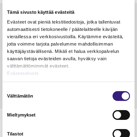
Tämä sivusto käyttää evästeitä
Luetuimmat
Evästeet ovat pieniä tekstitiedostoja, jotka tallentuvat
VEROTUS
TYÖOI
automaattisesti tietokoneelle / päätelaitteelle kävijän
vieraillessa eri verkkosivustoilla. Käytämme evästeitä,
Kulu­veloitukset arvon­lisä­
Työa
jotta voimme tarjota palvelumme mahdollisimman
verotuksessa – omien kulujen
kysy
käyttäjäystävällisenä. Mikäli et halua verkkopalvelun
veloitus, kulujen edelleen­
saavan tietoja evästeiden avulla, hyväksy vain
veloitus ja läpi­laskutus
välttämättömimmät evästeet.
Petri Salomaa
Tarja An
Evästeseloste
15.5.2023
10 min
14.5.2021
Suostumuksen
Välttämätön
valinta
Mieltymykset
Tilastot