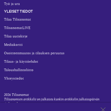
Työ ja ura
YLEISET TIEDOT
Tilaa Tilisanomat
TilisanomatLIVE
Tilaa uutiskirje
Mediakortti
Osoitteenmuutos ja tilauksen peruutus
Tilaus- ja käyttöehdot
Taloushallintoliitto
Yhteystiedot
2026
Tilisanomat
Tilisanomien artikkelit on julkaistu kunkin artikkelin julkaisupäivän
tiedon valossa.
Rekisteriseloste ja tietoja henkilötietojen käsittelytoimista