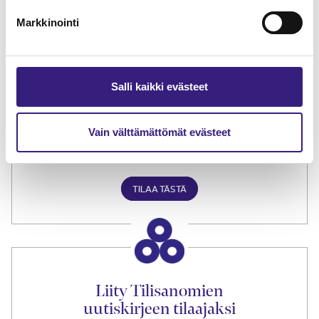
näytenumero
Markkinointi
TILAA TÄSTÄ
Salli kaikki evästeet
Vain välttämättömät evästeet
Tilaa Tilisanomien
lukuoikeus
TILAA TÄSTÄ
Liity Tilisanomien
uutiskirjeen tilaajaksi