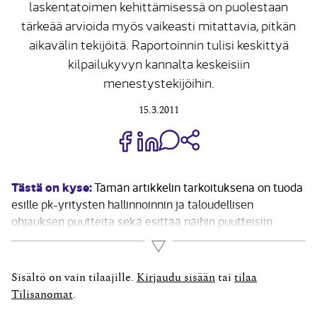
laskentatoimen kehittämisessä on puolestaan
tärkeää arvioida myös vaikeasti mitattavia, pitkän
aikavälin tekijöitä. Raportoinnin tulisi keskittyä
kilpailukyvyn kannalta keskeisiin
menestystekijöihin.
15.3.2011
Jaa Share on Facebook
Jaa Share on LinkedIn
Jaa WhatsApp-viestinä
Kopioi linkki
Tästä on kyse:
Tämän artikkelin tarkoituksena on tuoda
esille pk-yritysten hallinnoinnin ja taloudellisen
ohjauksen puutteita sekä esittää näihin puutteisiin
ratkaisuja. Oletan, että ihanteelliset pk-yritykset
Lue lisää
kehittävät toimintaansa aktiivisesti, investoivat,
kasvavat ja luovat suomalaiseen yhteiskuntaan uusia
Sisältö on vain tilaajille.
Kirjaudu sisään
tai
tilaa
työpaikkoja. Ihanteeni vastaa vain harvoin todellisuutta,
Tilisanomat
.
koska osa pk-yrityksistä...