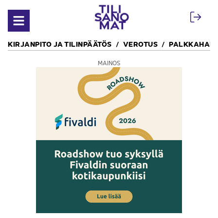
Siirry sisältöön
Avaa valikko
KIRJANPITO JA TILINPÄÄTÖS
VEROTUS
PALKKAHALL
MAINOS