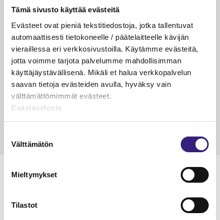
Luetuimmat
Tämä sivusto käyttää evästeitä
VEROTUS
TYÖOI
Evästeet ovat pieniä tekstitiedostoja, jotka tallentuvat
automaattisesti tietokoneelle / päätelaitteelle kävijän
Kulu­veloitukset arvon­lisä­
Työa
vieraillessa eri verkkosivustoilla. Käytämme evästeitä,
verotuksessa – omien kulujen
kysy
jotta voimme tarjota palvelumme mahdollisimman
veloitus, kulujen edelleen­
käyttäjäystävällisenä. Mikäli et halua verkkopalvelun
veloitus ja läpi­laskutus
saavan tietoja evästeiden avulla, hyväksy vain
välttämättömimmät evästeet.
Petri Salomaa
Tarja An
15.5.2023
10 min
14.5.2021
Evästeseloste
Suostumuksen
Välttämätön
valinta
Mieltymykset
Tilastot
Lue Tilisanomien