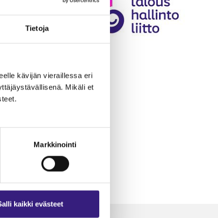
Tietoja
eelle kävijän vieraillessa eri
äjäystävällisenä. Mikäli et
teet.
Markkinointi
Salli kaikki evästeet