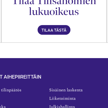
Tilaa Tilisanomien
lukuoikeus
TILAA TÄSTÄ
T AIHEPIIREITTÄIN
 tilinpäätös
Sisäinen laskenta
Liiketoiminta
kka
Julkishallinto