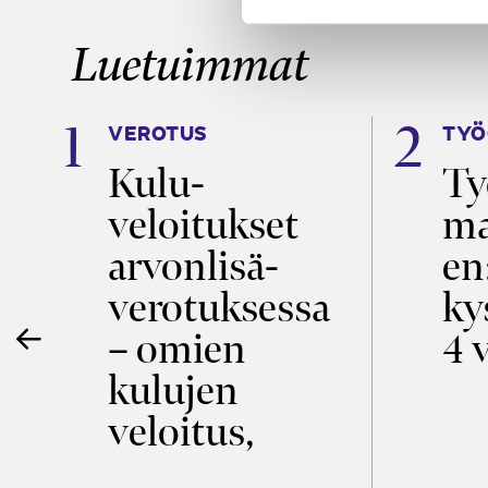
Luetuimmat
VEROTUS
TYÖ
a
Kulu­
Ty
veloitukset
ma
ö
arvon­lisä­
en
verotuksessa
ky
– omien
4 
kulujen
veloitus,
kulujen