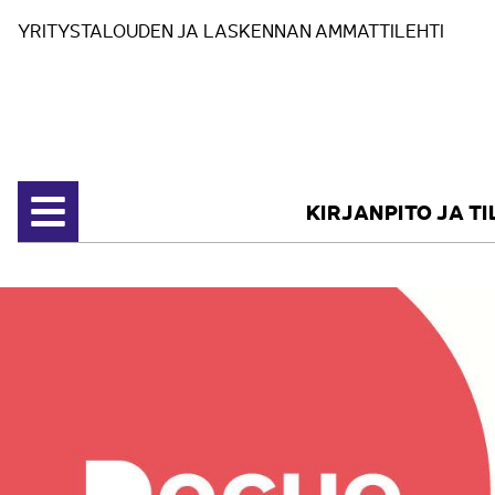
Siirry sisältöön
YRITYSTALOUDEN JA LASKENNAN AMMATTILEHTI
KIRJANPITO JA T
Avaa valikko