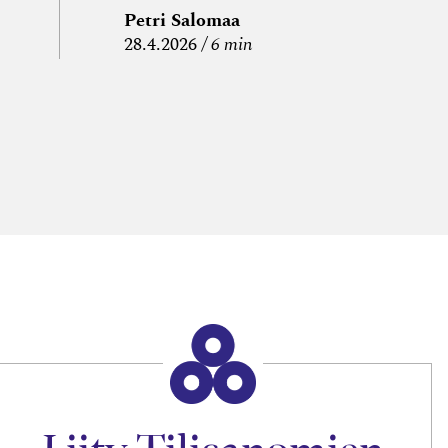
Petri Salomaa
P
28.4.2026
6 min
15