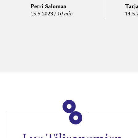
edelleen­
Petri Salomaa
Tarj
15.5.2023
10 min
14.5.
veloitus ja
läpi­laskutus