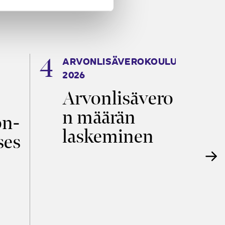
ARVONLISÄVEROKOULU
K
2026
T
Arvonlisävero
V
n määrän
p
on­
laskeminen
ses