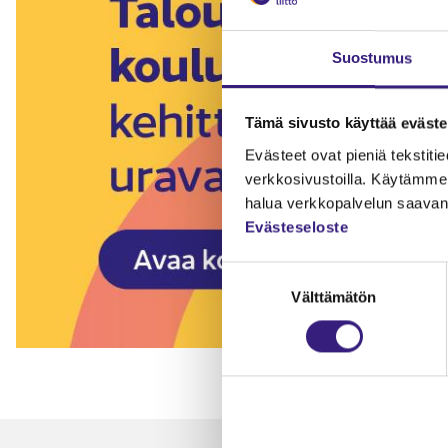
Suostumus
Tämä sivusto käyttää eväste
Evästeet ovat pieniä tekstitied
verkkosivustoilla. Käytämme 
halua verkkopalvelun saavan 
Evästeseloste
Suostumuksen
Välttämätön
valinta