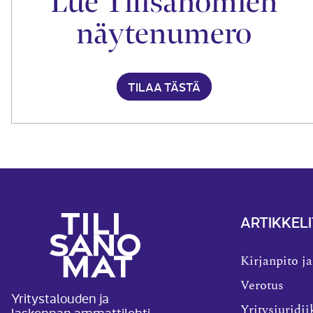
Lue Tilisanomien
näytenumero
TILAA TÄSTÄ
ARTIKKELI
Kirjanpito ja
Verotus
Yritystalouden ja
laskennan ammattilehti
Yritysjuridii