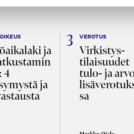
OIKEUS
VEROTUS
öaikalaki ja
Virkistys­
tkustamin
tilaisuudet
: 4
tulo- ja arv
symystä ja
lisäverotuk
vastausta
sa
Markku Ojala,