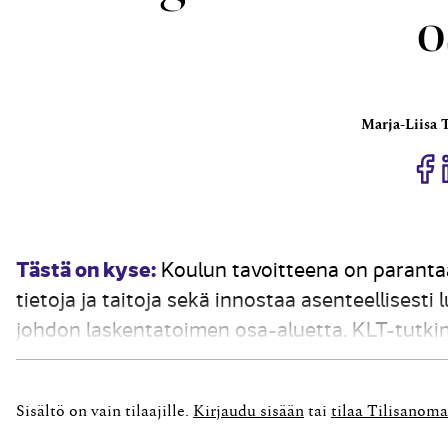
o
Marja-Liisa
J
Tästä on kyse:
Koulun tavoitteena on parantaa
tietoja ja taitoja sekä innostaa asenteellises
johdon laskentatoimen osa-aluetta. KLT-tutkin
tehtäväkokonaisuus. Koulun viimeinen osa sisä
Yrityksen talouden johtamista koskevan raporto
Sisältö on vain tilaajille.
Kirjaudu sisään
tai
tilaa Tilisanoma