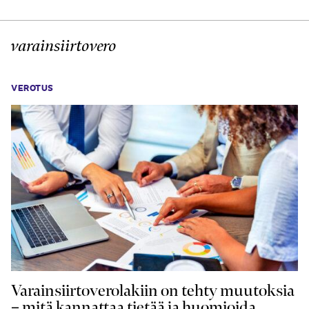
varainsiirtovero
VEROTUS
Varainsiirtoverolakiin on tehty muutoksia
– mitä kannattaa tietää ja huomioida