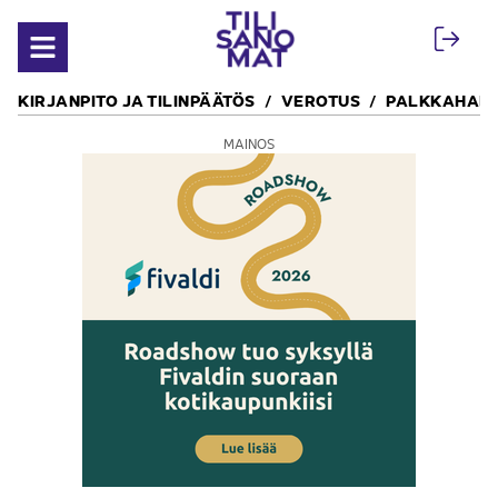
Siirry sisältöön
Avaa valikko
KIRJANPITO JA TILINPÄÄTÖS
VEROTUS
PALKKAHALL
MAINOS