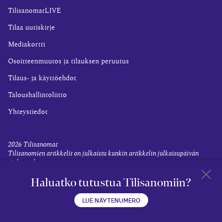
TilisanomatLIVE
Tilaa uutiskirje
Mediakortti
Osoitteenmuutos ja tilauksen peruutus
Tilaus- ja käyttöehdot
Taloushallintoliitto
Yhteystiedot
2026
Tilisanomat
Tilisanomien artikkelit on julkaistu kunkin artikkelin julkaisupäivän
tiedon valossa.
Rekisteriseloste ja tietoja henkilötietojen käsittelytoimista
Haluatko tutustua Tilisanomiin?
Evästevalinnat
Takaisin 
LUE NÄYTENUMERO