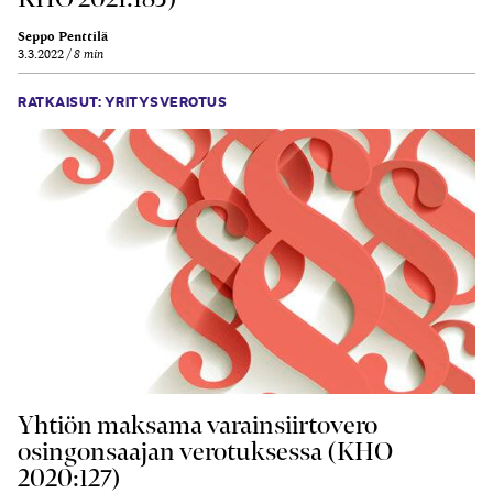
Seppo Penttilä
3.3.2022
8 min
RATKAISUT: YRITYSVEROTUS
Yhtiön maksama varainsiirtovero
osingonsaajan verotuksessa (KHO
2020:127)