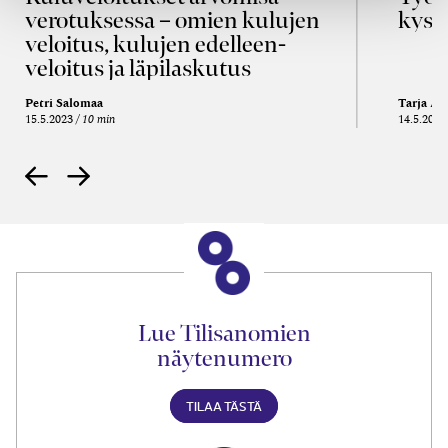
verotuksessa – omien kulujen
kysy
veloitus, kulujen edelleen­
veloitus ja läpi­laskutus
Petri Salomaa
Tarja An
15.5.2023
10 min
14.5.2021
Lue Tilisanomien
näytenumero
TILAA TÄSTÄ