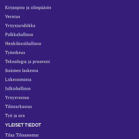
Kirjanpito ja tilinpäätös
Verotus
Yritysjuridiikka
Palkkahallinto
Henkilöstöhallinto
Työoikeus
Teknologia ja prosessit
Sisäinen laskenta
Liiketoiminta
Julkishallinto
Yritysvastuu
Tilintarkastus
Työ ja ura
YLEISET TIEDOT
Tilaa Tilisanomat