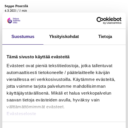
Seppo Penttilä
4.3.2021
1 min
RATKAISUT: YRITYSVEROTUS
Suostumus
Yksityiskohdat
Tietoja
Tämä sivusto käyttää evästeitä
Evästeet ovat pieniä tekstitiedostoja, jotka tallentuvat
automaattisesti tietokoneelle / päätelaitteelle kävijän
vieraillessa eri verkkosivustoilla. Käytämme evästeitä,
jotta voimme tarjota palvelumme mahdollisimman
käyttäjäystävällisenä. Mikäli et halua verkkopalvelun
saavan tietoja evästeiden avulla, hyväksy vain
Osinkona luovutetuista osakkeista
välttämättömimmät evästeet.
suoritetun varainsiirtoveron
Evästeseloste
vähennyskelpoisuus osinkoa jakavan
yhtiön verotuksessa (KHO 2015:84 ja